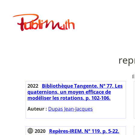
Aller
au
Publimath
contenu
rep
I
2022
Bibliothèque Tangente. N° 77. Les
quaternions, un moyen efficace de
modéliser les rotations. p. 102-106.
Auteur :
Dupas Jean-Jacques
2020
Repères-IREM. N° 119. p. 5-22.