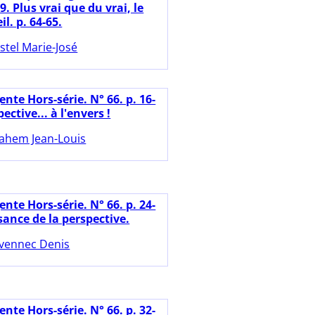
9. Plus vrai que du vrai, le
il. p. 64-65.
stel Marie-José
nte Hors-série. N° 66. p. 16-
ective... à l'envers !
ahem Jean-Louis
nte Hors-série. N° 66. p. 24-
sance de la perspective.
vennec Denis
nte Hors-série. N° 66. p. 32-