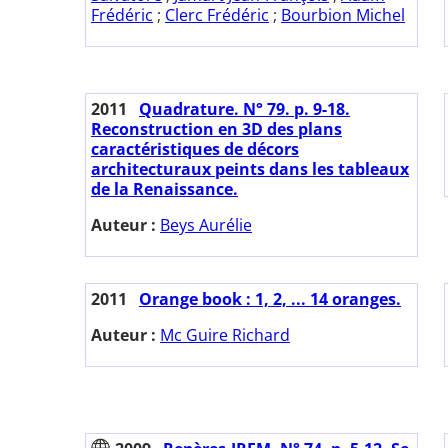
Frédéric
;
Clerc Frédéric
;
Bourbion Michel
2011
Quadrature. N° 79. p. 9-18.
Reconstruction en 3D des plans
caractéristiques de décors
architecturaux peints dans les tableaux
de la Renaissance.
Auteur :
Beys Aurélie
2011
Orange book : 1, 2, ... 14 oranges.
Auteur :
Mc Guire Richard