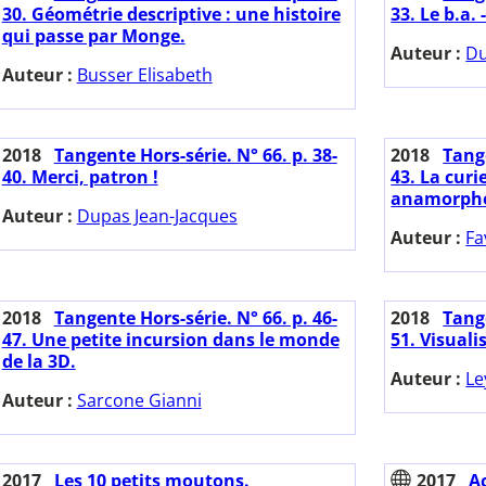
30. Géométrie descriptive : une histoire
33. Le b.a. 
qui passe par Monge.
Auteur :
Du
Auteur :
Busser Elisabeth
2018
Tangente Hors-série. N° 66. p. 38-
2018
Tange
40. Merci, patron !
43. La curi
anamorpho
Auteur :
Dupas Jean-Jacques
Auteur :
Fa
2018
Tangente Hors-série. N° 66. p. 46-
2018
Tange
47. Une petite incursion dans le monde
51. Visual
de la 3D.
Auteur :
Le
Auteur :
Sarcone Gianni
2017
Les 10 petits moutons.
2017
A