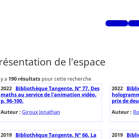
Mots-clés
Aute
résentation de l'espace
l y a
190 résultats
pour cette recherche
2022
Bibliothèque Tangente. N° 77. Des
2022
Bibl
maths au service de l'animation vidéo.
hologramm
p. 96-100.
prix de deu
Auteur :
Giroux Jonathan
Auteur :
Ro
2019
Bibliothèque Tangente. N° 66. La
2019
Bibl