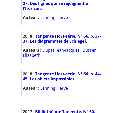
27. Des lignes qui se rejoignent à
l'horizon.
Auteur :
Lehning Hervé
2018
Tangente Hors-série. N° 66. p. 37-
37. Les diagrammes de Schlegel.
Auteurs :
Dupas Jean-Jacques
;
Busser
Elisabeth
2018
Tangente Hors-série. N° 66. p. 44-
45. Les objets impossibles.
Auteur :
Lehning Hervé
2017
Bibliothèque Tangente. N° 60.