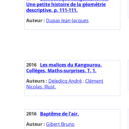
Une petite histoire de la géométrie
descriptive. p. 111-111.
Auteur :
Dupas Jean-Jacques
2016
Les malices du Kangourou.
Collèges. Maths-surprises. T. 1.
Auteurs :
Deledicq André
;
Clément
Nicolas. Illust.
2016
Baptême de l'air.
Auteur :
Gibert Bruno