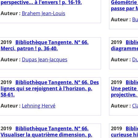
perspective... à l'envers ! p. 16-19.
Géométrie d
passe par 
Auteur :
Brahem Jean-Louis
Auteur :
Bu
2019
Bibliothèque Tangente. N° 66.
2019
Bibl
Merci, patron ! p. 36-40.
diagrammes
Auteur :
Dupas Jean-Jacques
Auteur :
Du
2019
Bibliothèque Tangente. N° 66. Des
2019
Bibl
lignes qui se rejoignent à l'horizon. p.
Une petite 
58-61.
projective. 
Auteur :
Lehning Hervé
Auteur :
Cl
2019
Bibliothèque Tangente. N° 66.
2019
Bibl
Visualiser la quatrième dimension. p.
curieuse h