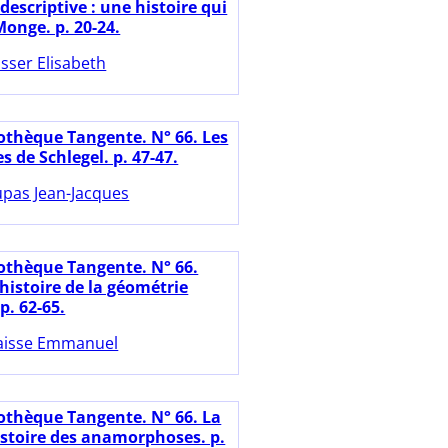
escriptive : une histoire qui
Monge. p. 20-24.
sser Elisabeth
iothèque Tangente. N° 66. Les
 de Schlegel. p. 47-47.
pas Jean-Jacques
iothèque Tangente. N° 66.
histoire de la géométrie
p. 62-65.
aisse Emmanuel
iothèque Tangente. N° 66. La
istoire des anamorphoses. p.