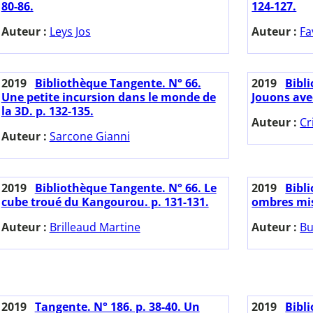
80-86.
124-127.
Auteur :
Leys Jos
Auteur :
Fa
2019
Bibliothèque Tangente. N° 66.
2019
Bibl
Une petite incursion dans le monde de
Jouons avec
la 3D. p. 132-135.
Auteur :
Cr
Auteur :
Sarcone Gianni
2019
Bibliothèque Tangente. N° 66. Le
2019
Bibl
cube troué du Kangourou. p. 131-131.
ombres mis
Auteur :
Brilleaud Martine
Auteur :
Bu
2019
Tangente. N° 186. p. 38-40. Un
2019
Bibl