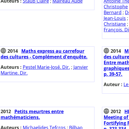
Auteurs :
Staub Claire
;
Maireau Aude
Antoine Th
Christophe
Bernard
;
D
Jean-Louis
Christiane
François. Di
2014
Maths express au carrefour
2014
M
des cultures - Complément d'enquête.
des cultur
Entre math
Auteurs :
Pestel Marie-José. Dir.
;
Janvier
graphiques 
Martine. Dir.
p. 39-57.
Auteur :
Le
2012
Petits meurtres entre
2012
H
mathématiciens.
Meeting of
Fortifying 
Auteurs :
Michaelides Tefcros
;
Bilbao
p. 323-334.