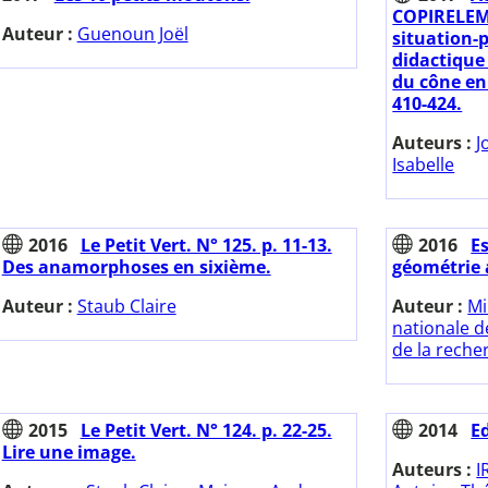
COPIRELEM.
Auteur :
Guenoun Joël
situation-
didactique
du cône en 
410-424.
Auteurs :
J
Isabelle
2016
Le Petit Vert. N° 125. p. 11-13.
2016
E
Des anamorphoses en sixième.
géométrie a
Auteur :
Staub Claire
Auteur :
Mi
nationale d
de la reche
2015
Le Petit Vert. N° 124. p. 22-25.
2014
E
Lire une image.
Auteurs :
I