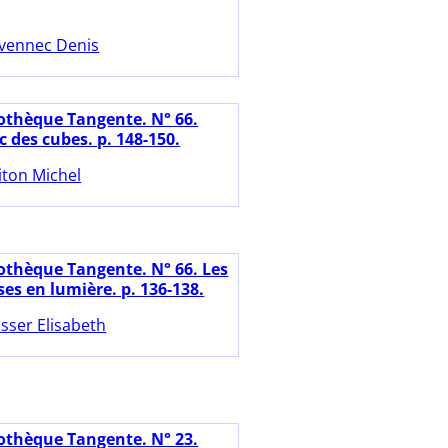
vennec Denis
iothèque Tangente. N° 66.
 des cubes. p. 148-150.
iton Michel
iothèque Tangente. N° 66. Les
es en lumière. p. 136-138.
sser Elisabeth
iothèque Tangente. N° 23.