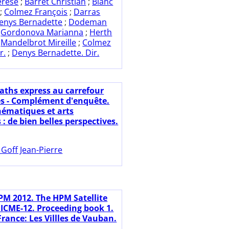
érèse
;
Barret Christian
;
Blanc
;
Colmez François
;
Darras
enys Bernadette
;
Dodeman
;
Gordonova Marianna
;
Herth
;
Mandelbrot Mireille
;
Colmez
r.
;
Denys Bernadette. Dir.
aths express au carrefour
es - Complément d'enquête.
ématiques et arts
: de bien belles perspectives.
 Goff Jean-Pierre
PM 2012. The HPM Satellite
 ICME-12. Proceeding book 1.
France: Les Villles de Vauban.