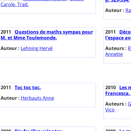
Carole. Trad.
Auteur :
Ra
2011
Questions de maths sympas pour
2011
Déco
M. et Mme Toulemonde.
l'espace a
Auteur :
Lehning Hervé
Auteurs :
R
Annette
2011
Toc toc toc.
2010
Les 
Francesca. 
Auteur :
Herbauts Anne
Auteurs :
G
Vico