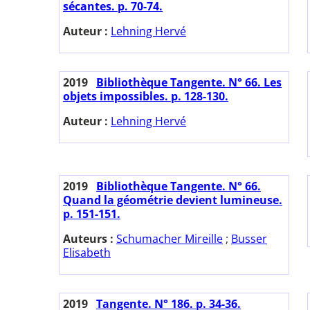
sécantes. p. 70-74.
Auteur :
Lehning Hervé
2019
Bibliothèque Tangente. N° 66. Les
objets impossibles. p. 128-130.
Auteur :
Lehning Hervé
2019
Bibliothèque Tangente. N° 66.
Quand la géométrie devient lumineuse.
p. 151-151.
Auteurs :
Schumacher Mireille
;
Busser
Elisabeth
2019
Tangente. N° 186. p. 34-36.