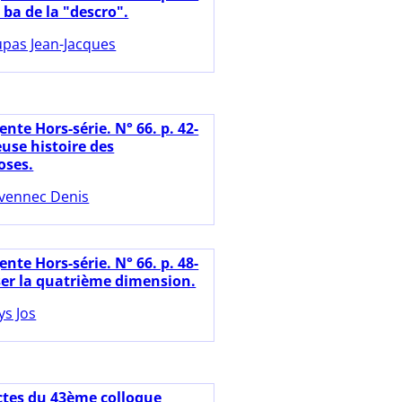
- ba de la "descro".
pas Jean-Jacques
nte Hors-série. N° 66. p. 42-
euse histoire des
ses.
vennec Denis
nte Hors-série. N° 66. p. 48-
iser la quatrième dimension.
ys Jos
ctes du 43ème colloque