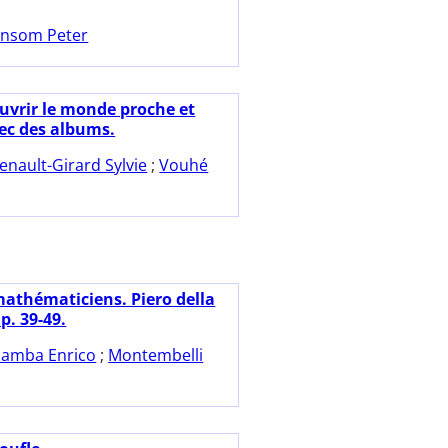
nsom Peter
uvrir le monde proche et
vec des albums.
enault-Girard Sylvie
;
Vouhé
mathématiciens. Piero della
p. 39-49.
amba Enrico
;
Montembelli