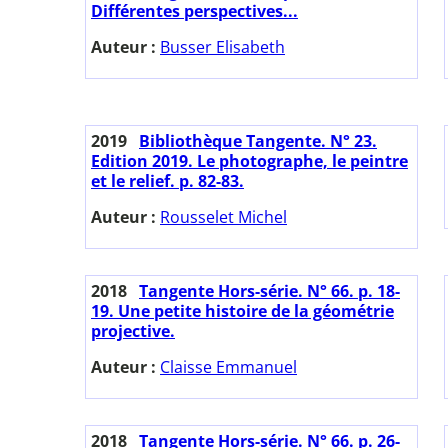
Différentes perspectives...
Auteur :
Busser Elisabeth
2019
Bibliothèque Tangente. N° 23.
Edition 2019. Le photographe, le peintre
et le relief. p. 82-83.
Auteur :
Rousselet Michel
2018
Tangente Hors-série. N° 66. p. 18-
19. Une petite histoire de la géométrie
projective.
Auteur :
Claisse Emmanuel
2018
Tangente Hors-série. N° 66. p. 26-