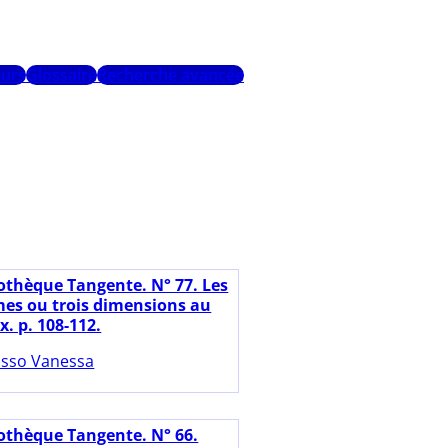
urs
Glossaire
Recherche avancée
iothèque Tangente. N° 77. Les
es ou trois dimensions au
x. p. 108-112.
sso Vanessa
iothèque Tangente. N° 66.