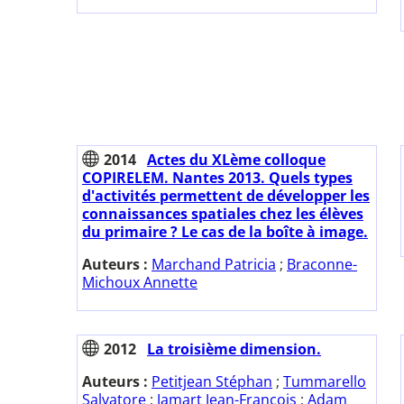
2014
Actes du XLème colloque
COPIRELEM. Nantes 2013. Quels types
d'activités permettent de développer les
connaissances spatiales chez les élèves
du primaire ? Le cas de la boîte à image.
Auteurs :
Marchand Patricia
;
Braconne-
Michoux Annette
2012
La troisième dimension.
Auteurs :
Petitjean Stéphan
;
Tummarello
Salvatore
;
Jamart Jean-François
;
Adam