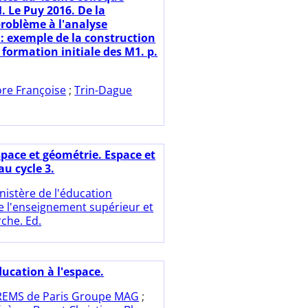
 Le Puy 2016. De la
problème à l'analyse
 : exemple de la construction
formation initiale des M1. p.
ore Françoise
;
Trin-Dague
space et géométrie. Espace et
u cycle 3.
nistère de l'éducation
e l'enseignement supérieur et
rche. Ed.
ducation à l'espace.
REMS de Paris Groupe MAG
;