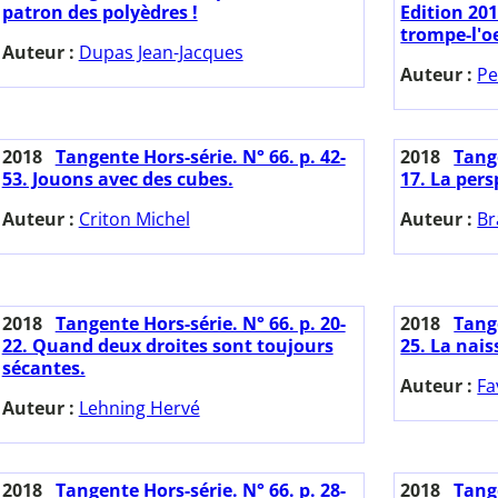
patron des polyèdres !
Edition 201
trompe-l'oe
Auteur :
Dupas Jean-Jacques
Auteur :
Pe
2018
Tangente Hors-série. N° 66. p. 42-
2018
Tange
53. Jouons avec des cubes.
17. La persp
Auteur :
Criton Michel
Auteur :
Br
2018
Tangente Hors-série. N° 66. p. 20-
2018
Tange
22. Quand deux droites sont toujours
25. La nais
sécantes.
Auteur :
Fa
Auteur :
Lehning Hervé
2018
Tangente Hors-série. N° 66. p. 28-
2018
Tange