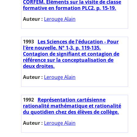
CORFEM. Eléments sur la visite de classe
formative en formation PLC2. p. 15-19.
Auteur :
Lerouge Alain
1993
Les Sciences de l'éducation - Pour
l'ère nouvelle. N° 1-3. p. 119-135.
Contagion de signifiant et contagion de
référence sur la conceptualisation de
deux droites.
Auteur :
Lerouge Alain
1992
Représentation cartésienne
rationalité mathématique et rationalité
du quotidien chez des élèves de collège.
Auteur :
Lerouge Alain