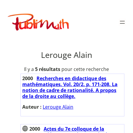
Aller
au
Publimath
contenu
Lerouge Alain
Il y a
5 résultats
pour cette recherche
2000
Recherches en didactique des
mathématiques. Vol. 20/2. p. 171-208. La
notion de cadre de rationalité. A propos
de la droite au collège.
Auteur :
Lerouge Alain
2000
Actes du 7e colloque de la