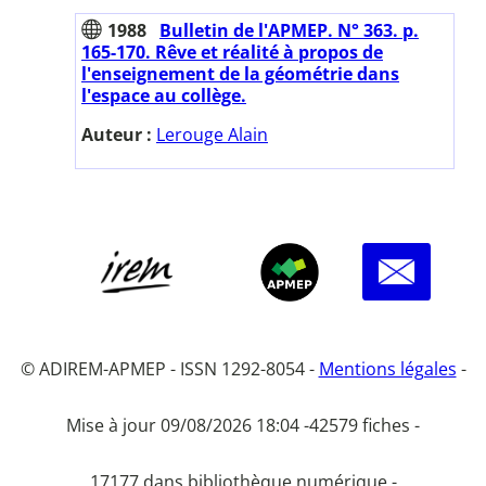
1988
Bulletin de l'APMEP. N° 363. p.
165-170. Rêve et réalité à propos de
l'enseignement de la géométrie dans
l'espace au collège.
Auteur :
Lerouge Alain
© ADIREM-APMEP - ISSN 1292-8054 -
Mentions légales
-
Mise à jour 09/08/2026 18:04 -
42579 fiches -
17177 dans bibliothèque numérique -