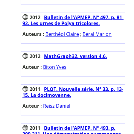
2012
Bulletin de l'APMEP. N° 497. p. 81-
92. Les urnes de Polya tricolores.
Auteurs :
Berthéol Claire
;
Béral Marion
2012
MathGraph32. version 4.6.
Auteur :
Biton Yves
2011
PLOT. Nouvelle série. N° 33. p. 13-
15. La docimoyenne.
Auteur :
Reisz Daniel
2011
Bulletin de l'APMEP. N° 493. p.
209-211. Une démonstration surprenante