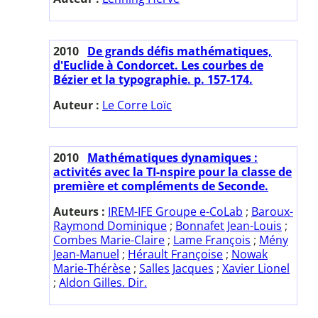
2010
De grands défis mathématiques,
d'Euclide à Condorcet. Les courbes de
Bézier et la typographie. p. 157-174.
Auteur :
Le Corre Loïc
2010
Mathématiques dynamiques :
activités avec la TI-nspire pour la classe de
première et compléments de Seconde.
Auteurs :
IREM-IFE Groupe e-CoLab
;
Baroux-
Raymond Dominique
;
Bonnafet Jean-Louis
;
Combes Marie-Claire
;
Lame François
;
Mény
Jean-Manuel
;
Hérault Françoise
;
Nowak
Marie-Thérèse
;
Salles Jacques
;
Xavier Lionel
;
Aldon Gilles. Dir.