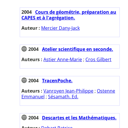
2004
Cours de géométrie, préparation au
CAPES et à l'agrégation.
Auteur :
Mercier Dany-Jack
2004
Atelier scientifique en seconde.
Auteurs :
Astier Anne-Marie
;
Cros Gilbert
2004
TracenPoche.
Auteurs :
Vanroyen Jean-Philippe
;
Ostenne
Emmanuel
;
Sésamath. Ed.
2004
Descartes et les Mathématiques.
Auteur :
Debart Patrice