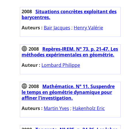
2008
Situations concrètes exploitant des
barycentres.
Auteurs :
Bair Jacques
;
Henry Valérie
2008
Repères-IREM. N° 73. p. 21-47. Les
méthodes expérimentales en géométrie.
Auteur :
Lombard Philippe
2008
Mathématice. N° 11. Suspendre
le temps en géométrie dynamique pour
affiner l'investigation.
Auteurs :
Martin Yves
;
Hakenholz Eric