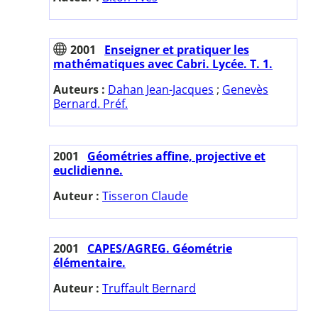
2001
Enseigner et pratiquer les
mathématiques avec Cabri. Lycée. T. 1.
Auteurs :
Dahan Jean-Jacques
;
Genevès
Bernard. Préf.
2001
Géométries affine, projective et
euclidienne.
Auteur :
Tisseron Claude
2001
CAPES/AGREG. Géométrie
élémentaire.
Auteur :
Truffault Bernard