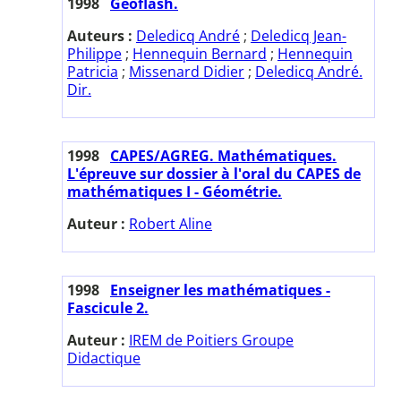
1998
Géoflash.
Auteurs :
Deledicq André
;
Deledicq Jean-
Philippe
;
Hennequin Bernard
;
Hennequin
Patricia
;
Missenard Didier
;
Deledicq André.
Dir.
1998
CAPES/AGREG. Mathématiques.
L'épreuve sur dossier à l'oral du CAPES de
mathématiques I - Géométrie.
Auteur :
Robert Aline
1998
Enseigner les mathématiques -
Fascicule 2.
Auteur :
IREM de Poitiers Groupe
Didactique