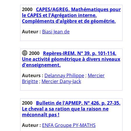
2000
CAPES/AGREG. Mathématiques pour
le CAPES et l'Agrégation interne.
Compléments d'algèbre et de géométrie.
Auteur :
Biasi Jean de
2000
Repères-IREM. N° 39. p. 101-114.
Une activité géométrique à divers niveaux
d'enseignement.
Auteurs :
Delannay Philippe
;
Mercier
Brigitte
;
Mercier Dany-Jack
2000
Bulletin de l'APMEP. N° 426. p. 27-35.
Le cheval a sa ration que la raison ne
méconnaît pas !
Auteur :
ENFA Groupe PY-MATHS