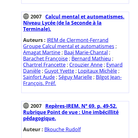
2007
Calcul mental et automatismes.
Niveau Lycée (de la Seconde à la
Terminale).
Auteurs :
IREM de Clermont-Ferrand
Groupe Calcul mental et automatismes
;
Amagat Martine
;
Baaj Marie-Chantal
;
Barachet Françoise
;
Bernard Mathieu
;
Chartrel Francette
;
Crouzier Anne
;
Eynard
Danièle
;
Guyot Yvette
;
Lopitaux Michèle
;
Sainfort Aude
;
Séguy Marielle
;
Bilgot Jean-
François. Préf.
2007
Repères-IREM. N° 69. p. 49-52.
Rubrique Point de vue : Une imbécillité
pédagogique.
Auteur :
Bkouche Rudolf