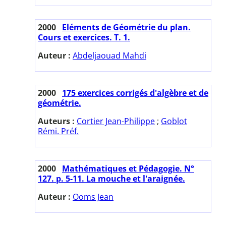
2000
Eléments de Géométrie du plan.
Cours et exercices. T. 1.
Auteur :
Abdeljaouad Mahdi
2000
175 exercices corrigés d'algèbre et de
géométrie.
Auteurs :
Cortier Jean-Philippe
;
Goblot
Rémi. Préf.
2000
Mathématiques et Pédagogie. N°
127. p. 5-11. La mouche et l'araignée.
Auteur :
Ooms Jean