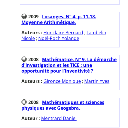
2009
Losanges. N° 4. p. 11-18.
Moyenne Arithmétique.
Auteurs :
Honclaire Bernard
;
Lambelin
Nicole
;
Noël-Roch Yolande
2008
Mathématice. N° 9. La démarche
d'investigation et les TICE : une
opportunité pour l'inventivité ?
Auteurs :
Gironce Monique
;
Martin Yves
2008
Mathématiques et sciences
physiques avec Geogebra.
Auteur :
Mentrard Daniel