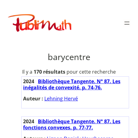
Aller
au
Publimath
contenu
barycentre
Il y a
170 résultats
pour cette recherche
2024
Bibliothèque Tangente. N° 87. Les
inégalités de convexité. p. 74-76.
Auteur :
Lehning Hervé
2024
Bibliothèque Tangente. N° 87. Les
fonctions convexes. p. 77-77.