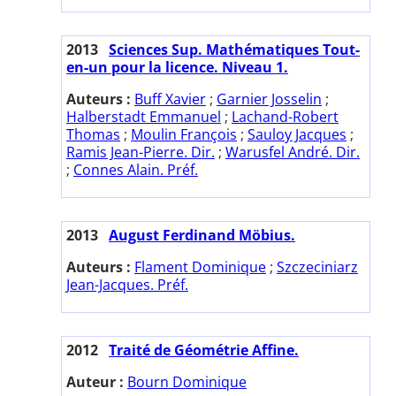
2013
Sciences Sup. Mathématiques Tout-
en-un pour la licence. Niveau 1.
Auteurs :
Buff Xavier
;
Garnier Josselin
;
Halberstadt Emmanuel
;
Lachand-Robert
Thomas
;
Moulin François
;
Sauloy Jacques
;
Ramis Jean-Pierre. Dir.
;
Warusfel André. Dir.
;
Connes Alain. Préf.
2013
August Ferdinand Möbius.
Auteurs :
Flament Dominique
;
Szczeciniarz
Jean-Jacques. Préf.
2012
Traité de Géométrie Affine.
Auteur :
Bourn Dominique