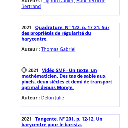
Auteurs :
Lignon Daniel
;
Hauchecorne
Bertrand
2021
Quadrature. N° 122. p. 17-21. Sur
des propriétés de régularité du
barycentre.
Auteur :
Thomas Gabriel
2021
Vidéo SMF - Un texte, un
mathématicien. Des tas de sable aux
pixels, deux siècles et demi de transport
optimal depuis Monge.
Auteur :
Delon Julie
2021
Tangente. N° 201. p. 12-12. Un
barycentre pour le barista.