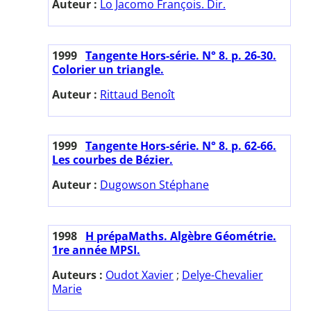
Auteur :
Lo Jacomo François. Dir.
1999
Tangente Hors-série. N° 8. p. 26-30.
Colorier un triangle.
Auteur :
Rittaud Benoît
1999
Tangente Hors-série. N° 8. p. 62-66.
Les courbes de Bézier.
Auteur :
Dugowson Stéphane
1998
H prépaMaths. Algèbre Géométrie.
1re année MPSI.
Auteurs :
Oudot Xavier
;
Delye-Chevalier
Marie