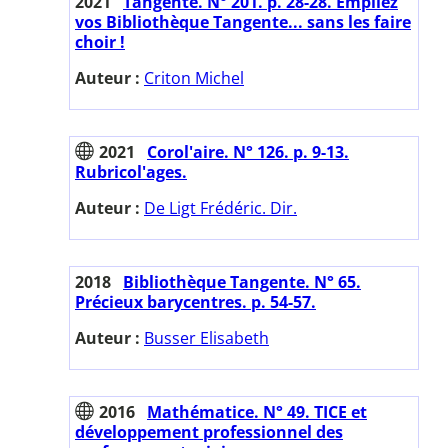
2021
Tangente. N° 201. p. 28-28. Empilez
vos Bibliothèque Tangente... sans les faire
choir !
Auteur :
Criton Michel
2021
Corol'aire. N° 126. p. 9-13.
Rubricol'ages.
Auteur :
De Ligt Frédéric. Dir.
2018
Bibliothèque Tangente. N° 65.
Précieux barycentres. p. 54-57.
Auteur :
Busser Elisabeth
2016
Mathématice. N° 49. TICE et
développement professionnel des