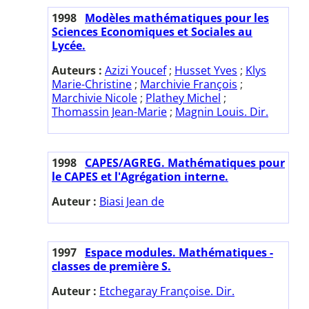
1998
Modèles mathématiques pour les
Sciences Economiques et Sociales au
Lycée.
Auteurs :
Azizi Youcef
;
Husset Yves
;
Klys
Marie-Christine
;
Marchivie François
;
Marchivie Nicole
;
Plathey Michel
;
Thomassin Jean-Marie
;
Magnin Louis. Dir.
1998
CAPES/AGREG. Mathématiques pour
le CAPES et l'Agrégation interne.
Auteur :
Biasi Jean de
1997
Espace modules. Mathématiques -
classes de première S.
Auteur :
Etchegaray Françoise. Dir.