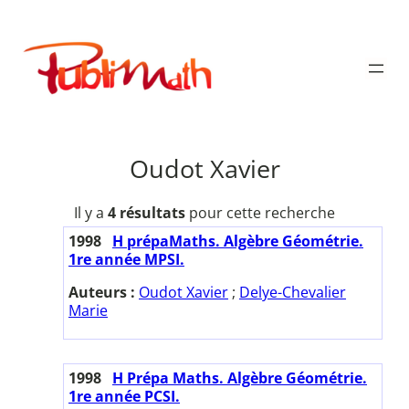
Aller
au
Publimath
contenu
Oudot Xavier
Il y a
4 résultats
pour cette recherche
1998
H prépaMaths. Algèbre Géométrie.
1re année MPSI.
Auteurs :
Oudot Xavier
;
Delye-Chevalier
Marie
1998
H Prépa Maths. Algèbre Géométrie.
1re année PCSI.