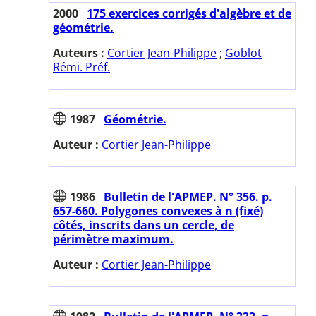
2000
175 exercices corrigés d'algèbre et de
géométrie.
Auteurs :
Cortier Jean-Philippe
;
Goblot
Rémi. Préf.
1987
Géométrie.
Auteur :
Cortier Jean-Philippe
1986
Bulletin de l'APMEP. N° 356. p.
657-660. Polygones convexes à n (fixé)
côtés, inscrits dans un cercle, de
périmètre maximum.
Auteur :
Cortier Jean-Philippe