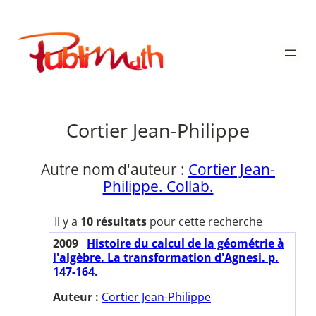
Aller
au
Publimath
contenu
Cortier Jean-Philippe
Autre nom d'auteur :
Cortier Jean-
Philippe. Collab.
Il y a
10 résultats
pour cette recherche
2009
Histoire du calcul de la géométrie à
l'algèbre. La transformation d'Agnesi. p.
147-164.
Auteur :
Cortier Jean-Philippe