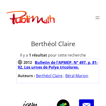
Aller
au
Publimath
contenu
Berthéol Claire
Il y a
1 résultat
pour cette recherche
2012
Bulletin de l'APMEP. N° 497. p. 81-
92. Les urnes de Polya tricolores.
Auteurs :
Berthéol Claire
;
Béral Marion