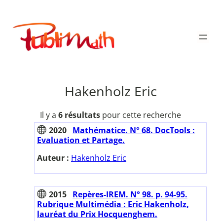
Aller
au
Publimath
contenu
Hakenholz Eric
Il y a
6 résultats
pour cette recherche
2020
Mathématice. N° 68. DocTools :
Evaluation et Partage.
Auteur :
Hakenholz Eric
2015
Repères-IREM. N° 98. p. 94-95.
Rubrique Multimédia : Eric Hakenholz,
lauréat du Prix Hocquenghem.