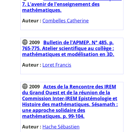
7. L'avenir de l'enseignement des
mathématiques.
Auteur :
Combelles Catherine
2009
Bulletin de l'APMEP. N° 485. p.
765-775. Atelier scientifique au collège :
mathématiques et modélisation en 3D.
Auteur :
Loret Francis
2009
Actes de la Rencontre des IREM
du Grand Ouest et de la réunion de la
Commission Inter-IREM Epistémologie et
Histoire des mathématiques. Sésamath :
une approche solidaire des
mathématiques. p. 99-104.
Auteur :
Hache Sébastien