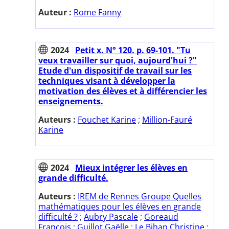
Auteur :
Rome Fanny
2024
Petit x. N° 120. p. 69-101. "Tu
veux travailler sur quoi, aujourd'hui ?"
Etude d'un dispositif de travail sur les
techniques visant à développer la
motivation des élèves et à différencier les
enseignements.
Auteurs :
Fouchet Karine
;
Million-Fauré
Karine
2024
Mieux intégrer les élèves en
grande difficulté.
Auteurs :
IREM de Rennes Groupe Quelles
mathématiques pour les élèves en grande
difficulté ?
;
Aubry Pascale
;
Goreaud
François
;
Guillot Gaëlle
;
Le Bihan Christine
;