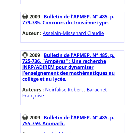
2009
Bulletin de l'APMEP. N° 485. p.
779-785. Concours du troisième type.
Auteur :
Asselain-Missenard Claudie
2009
Bulletin de l'APMEP. N° 485. p.
725-736. "Ampères" : Une recherche
INRP/ADIREM pour dynamiser
l'enseignement des mathématiques au
collège et au lycée.
Auteurs :
Noirfalise Robert
;
Barachet
Françoise
2009
Bulletin de l'APMEP. N° 485. p.
755-759. Animath.