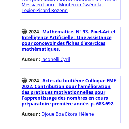
Messiaen Laure
;
Monterrin Gwénola
;
Texier-Picard Rozenn
2024
Mathématice. N° 93. Pixel-Art et
Intelligence Artificielle : Une assistance
pour concevoir des fiches d'exercices
mathématiques.
Auteur :
Iaconelli Cyril
2024
Actes du huitième Colloque EMF
2022. Contribution pour l'amélioration
des pratiques motivationnelles pour
l'apprentissage des nombres en cours
préparatoire première année. p. 683-692.
Auteur :
Djoue Boa Ekora Hélène