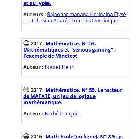
et au lycée.
Auteurs :
Rajaonarimanana Herinaina Elysé
;
Totohasina André
;
Tournès Dominique
2017
Mathématice. N° 53.
Mathématiques et "serious gaming" :
l'exemple de Minetest.
Auteur :
Boutet Henri
2017
Mathématice. N° 55. Le facteur
de MAFATE, un jeu de logique
mathématique.
Auteur :
Barbé François
2016
Math-Ecole (en ligne). N° 225. p.