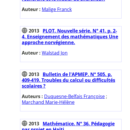
Auteur :
Malige Franck
2013
PLOT. Nouvelle série. N° 41. p. 2-
4. Enseignement des mathématiques Une
approche norvégienne.
Auteur :
Walstad Jon
2013
Bulletin de l'APMEP. N° 505. p.
409-419. Troubles du calcul ou difficultés
scolaires ?
Auteurs :
Duquesne-Belfais Françoise
;
Marchand Marie-Hélène
2013
Mathématice. N° 36. Pédagogie
par projet en Haïti.