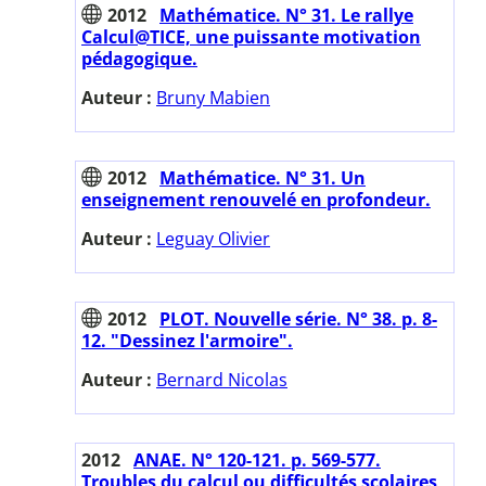
2012
Mathématice. N° 31. Le rallye
Calcul@TICE, une puissante motivation
pédagogique.
Auteur :
Bruny Mabien
2012
Mathématice. N° 31. Un
enseignement renouvelé en profondeur.
Auteur :
Leguay Olivier
2012
PLOT. Nouvelle série. N° 38. p. 8-
12. "Dessinez l'armoire".
Auteur :
Bernard Nicolas
2012
ANAE. N° 120-121. p. 569-577.
Troubles du calcul ou difficultés scolaires