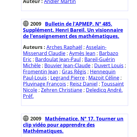
Auteur :
Andler Martin
2009
Bulletin de l'APMEP. N° 485.
Supplément. Henri Bareil. Un visionnaire
de l'enseignement des mathématiques.
Auteurs :
Arches Raphaël
;
Asselain-
Missenard Claudie
;
Aymès Jean
;
Barbazo
Eric
;
Bardoulat Jean-Paul
;
Bareil-Guérin
Michèle
;
Bouvier Jean-Claude
;
Duvert Louis
;
Fromentin Jean
;
Gras Régis
;
Hennequin
Paul-Louis
;
Legrand Pierre
;
Mazoit Céline
;
Pluvinage François
;
Reisz Daniel
;
Toussaint
Nicole
;
Zehren Christiane
;
Deledicq André.
Préf.
2009
Mathématice. N° 17. Tourner un
clip vidéo pour apprendre des
Mathématiques.