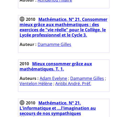
2010
Mathématice. N° 21. Consommer
mieux grâce aux mathématiques : des
exercices de "vie réelle" pour le Collège, le
Lycée professionnel et le Cycle 3.
Auteur :
Damamme Gilles
2010
Mieux consommer grâce aux
mathématiques. T. 1.
Auteurs :
Adam Evelyne
;
Damamme Gilles
;
Ventelon Hélène
;
Antibi André. Préf.
2010
Mathématice. N° 21.
L'informatique et ...l'imagination au
secours de nos sympathiques