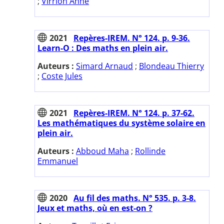
;
Virrion Anne
2021
Repères-IREM. N° 124. p. 9-36.
Learn-O : Des maths en plein air.
Auteurs :
Simard Arnaud
;
Blondeau Thierry
;
Coste Jules
2021
Repères-IREM. N° 124. p. 37-62.
Les mathématiques du système solaire en
plein air.
Auteurs :
Abboud Maha
;
Rollinde
Emmanuel
2020
Au fil des maths. N° 535. p. 3-8.
Jeux et maths, où en est-on ?