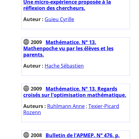
Une micro-expérience proposée à la
réflexion des chercheurs.
Auteur :
Guieu Cyrille
2009
Mathématice. N° 13.
Mathenpoche vu par les élèves et les
parents.
Auteur :
Hache Sébastien
2009
Mathématice. N° 13. Regards
croisés sur l'optimisation mathématique.
Auteurs :
Ruhlmann Anne
;
Texier-Picard
Rozenn
2008
Bulletin de l'APMEP. N° 476. p.