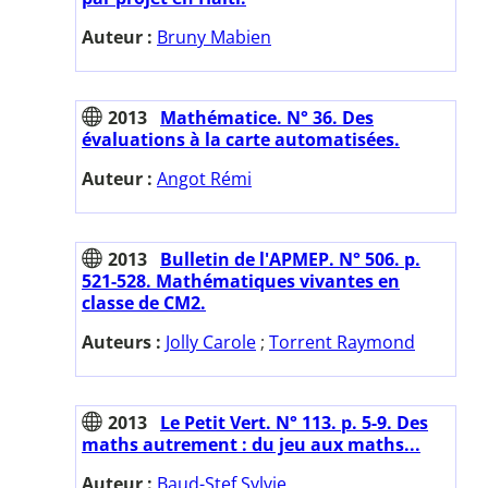
Auteur :
Bruny Mabien
2013
Mathématice. N° 36. Des
évaluations à la carte automatisées.
Auteur :
Angot Rémi
2013
Bulletin de l'APMEP. N° 506. p.
521-528. Mathématiques vivantes en
classe de CM2.
Auteurs :
Jolly Carole
;
Torrent Raymond
2013
Le Petit Vert. N° 113. p. 5-9. Des
maths autrement : du jeu aux maths...
Auteur :
Baud-Stef Sylvie