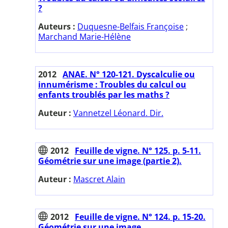
?
Auteurs :
Duquesne-Belfais Françoise
;
Marchand Marie-Hélène
2012
ANAE. N° 120-121. Dyscalculie ou
innumérisme : Troubles du calcul ou
enfants troublés par les maths ?
Auteur :
Vannetzel Léonard. Dir.
2012
Feuille de vigne. N° 125. p. 5-11.
Géométrie sur une image (partie 2).
Auteur :
Mascret Alain
2012
Feuille de vigne. N° 124. p. 15-20.
Géométrie sur une image.