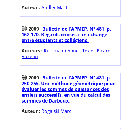
Auteur :
Andler Martin
2009
Bulletin de l'APMEP. N° 481. p.
162-170. Regards croisés : un échange
entre étudiants et collégiens.
Auteurs :
Ruhlmann Anne
;
Texier-Picard
Rozenn
2009
Bulletin de l'APMEP. N° 481. p.
250-255. Une méthode géométrique pour
évaluer les sommes de puissances des
entiers successifs, en vue du calcul des
sommes de Darboux.
Auteur :
Rogalski Marc