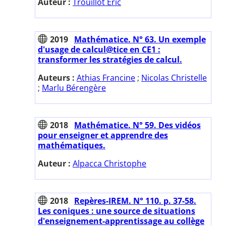
Auteur :
Trouillot Eric
2019
Mathématice. N° 63. Un exemple
d'usage de calcul@tice en CE1 :
transformer les stratégies de calcul.
Auteurs :
Athias Francine
;
Nicolas Christelle
;
Marlu Bérengère
2018
Mathématice. N° 59. Des vidéos
pour enseigner et apprendre des
mathématiques.
Auteur :
Alpacca Christophe
2018
Repères-IREM. N° 110. p. 37-58.
Les coniques : une source de situations
d'enseignement-apprentissage au collège