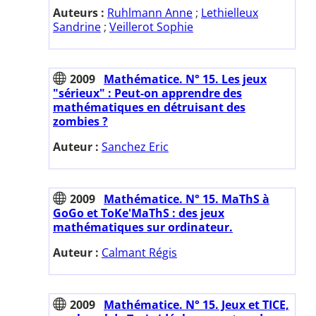
Auteurs :
Ruhlmann Anne
;
Lethielleux
Sandrine
;
Veillerot Sophie
2009
Mathématice. N° 15. Les jeux
"sérieux" : Peut-on apprendre des
mathématiques en détruisant des
zombies ?
Auteur :
Sanchez Eric
2009
Mathématice. N° 15. MaThS à
GoGo et ToKe'MaThS : des jeux
mathématiques sur ordinateur.
Auteur :
Calmant Régis
2009
Mathématice. N° 15. Jeux et TICE,