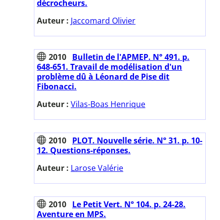
décrocheurs.
Auteur :
Jaccomard Olivier
2010
Bulletin de l'APMEP. N° 491. p.
648-651. Travail de modélisation d'un
problème dû à Léonard de Pise dit
Fibonacci.
Auteur :
Vilas-Boas Henrique
2010
PLOT. Nouvelle série. N° 31. p. 10-
12. Questions-réponses.
Auteur :
Larose Valérie
2010
Le Petit Vert. N° 104. p. 24-28.
Aventure en MPS.