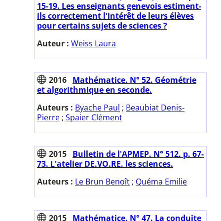
15-19. Les enseignants genevois estiment-
ils correctement l'intérêt de leurs élèves
pour certains sujets de sciences ?
Auteur :
Weiss Laura
2016
Mathématice. N° 52. Géométrie
et algorithmique en seconde.
Auteurs :
Byache Paul
;
Beaubiat Denis-
Pierre
;
Spaier Clément
2015
Bulletin de l'APMEP. N° 512. p. 67-
73. L'atelier DE.VO.RE. les sciences.
Auteurs :
Le Brun Benoît
;
Quéma Emilie
2015
Mathématice. N° 47. La conduite