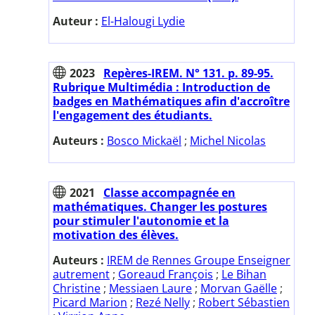
Auteur :
El-Halougi Lydie
2023
Repères-IREM. N° 131. p. 89-95.
Rubrique Multimédia : Introduction de
badges en Mathématiques afin d'accroître
l'engagement des étudiants.
Auteurs :
Bosco Mickaël
;
Michel Nicolas
2021
Classe accompagnée en
mathématiques. Changer les postures
pour stimuler l'autonomie et la
motivation des élèves.
Auteurs :
IREM de Rennes Groupe Enseigner
autrement
;
Goreaud François
;
Le Bihan
Christine
;
Messiaen Laure
;
Morvan Gaëlle
;
Picard Marion
;
Rezé Nelly
;
Robert Sébastien