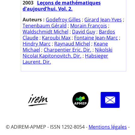
2003
Leçons de mathématiques
d'aujourd'hui. Vol. 2.
Auteurs :
Godefroy Gilles
;
Girard Jean-Yves
;
Tenenbaum Gérald
;
Morain François
;
Waldschmidt Michel
;
David Guy
;
Bardos
Claude
;
Karoubi Max
;
Fontaine Jean-Marc
;
Hindry Marc
;
Raynaud Michel
;
Keane
Michael
;
Charpentier Eric. Dir.
;
Nikolski
Nicolaï Kapitonovitch. Dir.
;
Habsieger
Laurent. Dir.
© ADIREM-APMEP - ISSN 1292-8054 -
Mentions légales
-