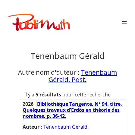
Aller
au
Publimath
contenu
Tenenbaum Gérald
Autre nom d'auteur :
Tenenbaum
Gérald. Post.
Il y a
5 résultats
pour cette recherche
2026
Bibliothèque Tangente. N° 94. titre.
Quelques travaux d'Erdös en théorie des
nombres. p. 36-42.
Auteur :
Tenenbaum Gérald