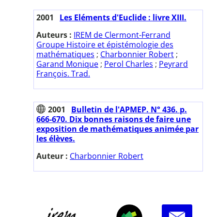
2001
Les Eléments d'Euclide : livre XIII.
Auteurs :
IREM de Clermont-Ferrand
Groupe Histoire et épistémologie des
mathématiques
;
Charbonnier Robert
;
Garand Monique
;
Perol Charles
;
Peyrard
François. Trad.
2001
Bulletin de l'APMEP. N° 436. p.
666-670. Dix bonnes raisons de faire une
exposition de mathématiques animée par
les élèves.
Auteur :
Charbonnier Robert