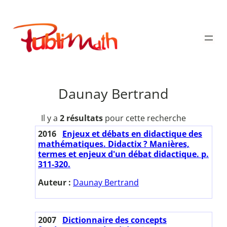
Aller
au
Publimath
contenu
Daunay Bertrand
Il y a
2 résultats
pour cette recherche
2016
Enjeux et débats en didactique des
mathématiques. Didactix ? Manières,
termes et enjeux d'un débat didactique. p.
311-320.
Auteur :
Daunay Bertrand
2007
Dictionnaire des concepts