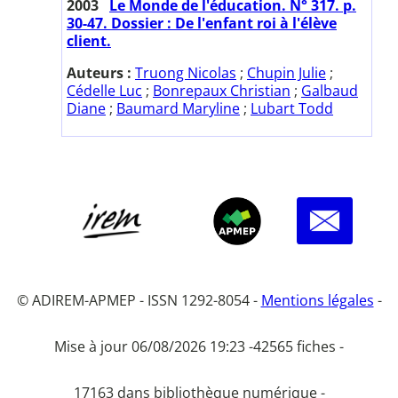
2003
Le Monde de l'éducation. N° 317. p.
30-47. Dossier : De l'enfant roi à l'élève
client.
Auteurs :
Truong Nicolas
;
Chupin Julie
;
Cédelle Luc
;
Bonrepaux Christian
;
Galbaud
Diane
;
Baumard Maryline
;
Lubart Todd
© ADIREM-APMEP - ISSN 1292-8054 -
Mentions légales
-
Mise à jour 06/08/2026 19:23 -
42565 fiches -
17163 dans bibliothèque numérique -