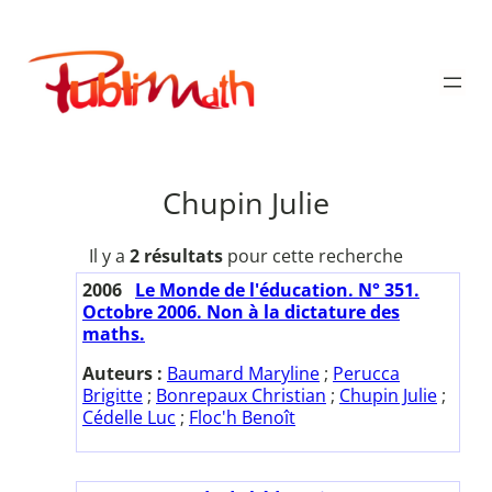
Aller
au
Publimath
contenu
Chupin Julie
Il y a
2 résultats
pour cette recherche
2006
Le Monde de l'éducation. N° 351.
Octobre 2006. Non à la dictature des
maths.
Auteurs :
Baumard Maryline
;
Perucca
Brigitte
;
Bonrepaux Christian
;
Chupin Julie
;
Cédelle Luc
;
Floc'h Benoît