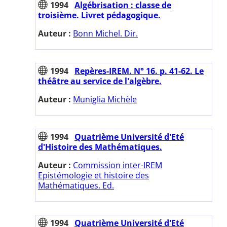
1994
Algébrisation : classe de
troisième. Livret pédagogique.
Auteur :
Bonn Michel. Dir.
1994
Repères-IREM. N° 16. p. 41-62. Le
théâtre au service de l'algèbre.
Auteur :
Muniglia Michèle
1994
Quatrième Université d'Eté
d'Histoire des Mathématiques.
Auteur :
Commission inter-IREM
Epistémologie et histoire des
Mathématiques. Ed.
1994
Quatrième Université d'Eté