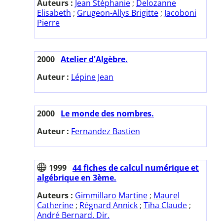
Auteurs :
Jean Stéphanie
;
Delozanne
Elisabeth
;
Grugeon-Allys Brigitte
;
Jacoboni
Pierre
2000
Atelier d'Algèbre.
Auteur :
Lépine Jean
2000
Le monde des nombres.
Auteur :
Fernandez Bastien
1999
44 fiches de calcul numérique et
algébrique en 3ème.
Auteurs :
Gimmillaro Martine
;
Maurel
Catherine
;
Régnard Annick
;
Tiha Claude
;
André Bernard. Dir.