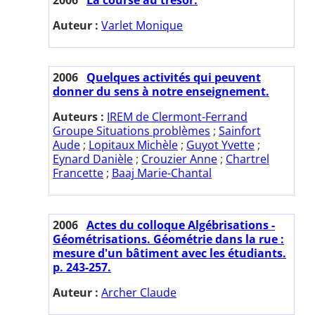
Auteur :
Varlet Monique
2006
Quelques activités qui peuvent
donner du sens à notre enseignement.
Auteurs :
IREM de Clermont-Ferrand
Groupe Situations problèmes
;
Sainfort
Aude
;
Lopitaux Michèle
;
Guyot Yvette
;
Eynard Danièle
;
Crouzier Anne
;
Chartrel
Francette
;
Baaj Marie-Chantal
2006
Actes du colloque Algébrisations -
Géométrisations. Géométrie dans la rue :
mesure d'un bâtiment avec les étudiants.
p. 243-257.
Auteur :
Archer Claude