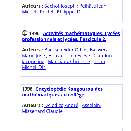
Auteurs :
Sachot Joseph
;
Pelhâte Jean-
Michel
;
Portelli Philippe. Dir.
1996
Activités mathématiques. Lycées
professionnels et lycées. Fascicule 2.
Auteurs :
Backscheider Odile
;
Baliviera
Marie-José
;
Bouvart Geneviève
;
Claudon
Jacqueline
;
Manciaux Christine
;
Bonn
Michel. Dir.
1996
Encyclopédie Kangourou des
mathématiques au collège.
Auteurs :
Deledicq André
;
Asselain-
Missenard Claudie