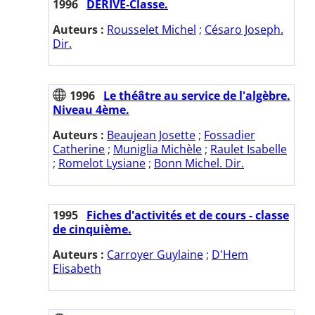
1996
DERIVE-Classe.
Auteurs :
Rousselet Michel
;
Césaro Joseph.
Dir.
1996
Le théâtre au service de l'algèbre.
Niveau 4ème.
Auteurs :
Beaujean Josette
;
Fossadier
Catherine
;
Muniglia Michèle
;
Raulet Isabelle
;
Romelot Lysiane
;
Bonn Michel. Dir.
1995
Fiches d'activités et de cours - classe
de cinquième.
Auteurs :
Carroyer Guylaine
;
D'Hem
Elisabeth