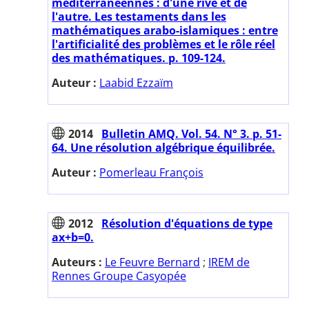
méditerranéennes : d'une rive et de
l'autre. Les testaments dans les
mathématiques arabo-islamiques : entre
l'artificialité des problèmes et le rôle réel
des mathématiques. p. 109-124.
Auteur :
Laabid Ezzaïm
2014
Bulletin AMQ. Vol. 54. N° 3. p. 51-
64. Une résolution algébrique équilibrée.
Auteur :
Pomerleau François
2012
Résolution d'équations de type
ax+b=0.
Auteurs :
Le Feuvre Bernard
;
IREM de
Rennes Groupe Casyopée