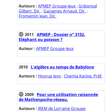
Auteurs :
APMEP Groupe Jeux
;
Gribonval
Gilbert. Dir.
;
Gazagnes Arnaud. Dir.
;
Fromentin Jean. Dir.
2011
APMEP - Dossier n° 3152.
Eléphant ou poisson ?
Auteur :
APMEP Groupe Jeux
2010
L'algèbre au temps de Babylone
Auteurs :
Hoyrup Jens
;
Chemla Karine. Préf.
2009
Pour une utilisation raisonnée
de Mathenpoche-réseau.
Auteurs :
IREM de Lorraine Groupe