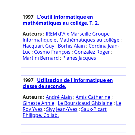
1997
L'outil informatique en
mathématiques au collège. T. 2.
Auteurs :
IREM d'Aix-Marseille Groupe
Informatique et Mathématiques au collège
;
Hacquart Guy
;
Borhis Alain
;
Cordina Jean-
Luc
;
Cosmo François
;
Gonzalez Roger
;
Martini Bernard
;
Planes Jacques
1997
Utilisation de l'informatique en
classe de seconde.
Auteurs :
André Alain
;
Amis Catherine
;
Gineste Annie
;
Le Boursicaud Ghislaine
;
Le
Roy Yves
;
Sivy Jean-Yves
;
Saux-Picart
Philippe. Collab.