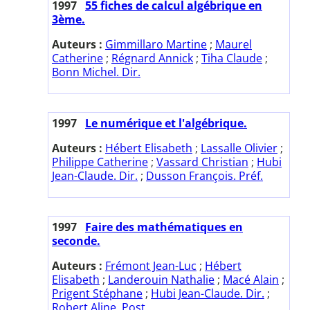
1997
55 fiches de calcul algébrique en
3ème.
Auteurs :
Gimmillaro Martine
;
Maurel
Catherine
;
Régnard Annick
;
Tiha Claude
;
Bonn Michel. Dir.
1997
Le numérique et l'algébrique.
Auteurs :
Hébert Elisabeth
;
Lassalle Olivier
;
Philippe Catherine
;
Vassard Christian
;
Hubi
Jean-Claude. Dir.
;
Dusson François. Préf.
1997
Faire des mathématiques en
seconde.
Auteurs :
Frémont Jean-Luc
;
Hébert
Elisabeth
;
Landerouin Nathalie
;
Macé Alain
;
Prigent Stéphane
;
Hubi Jean-Claude. Dir.
;
Robert Aline. Post.