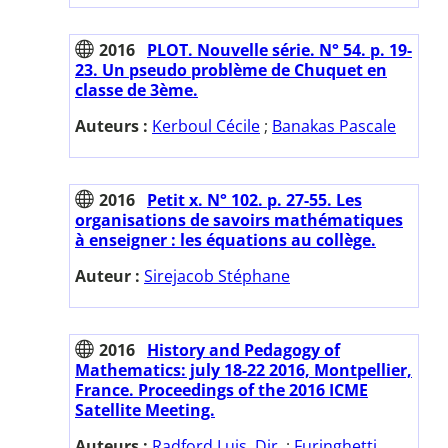
2016
PLOT. Nouvelle série. N° 54. p. 19-
23. Un pseudo problème de Chuquet en
classe de 3ème.
Auteurs :
Kerboul Cécile
;
Banakas Pascale
2016
Petit x. N° 102. p. 27-55. Les
organisations de savoirs mathématiques
à enseigner : les équations au collège.
Auteur :
Sirejacob Stéphane
2016
History and Pedagogy of
Mathematics: july 18-22 2016, Montpellier,
France. Proceedings of the 2016 ICME
Satellite Meeting.
Auteurs :
Radford Luis. Dir.
;
Furinghetti