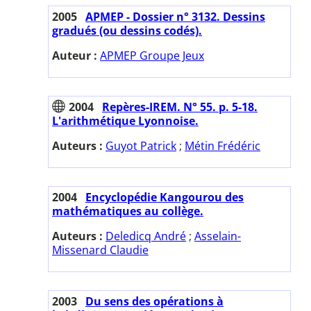
2005
APMEP - Dossier n° 3132. Dessins
gradués (ou dessins codés).
Auteur :
APMEP Groupe Jeux
2004
Repères-IREM. N° 55. p. 5-18.
L'arithmétique Lyonnoise.
Auteurs :
Guyot Patrick
;
Métin Frédéric
2004
Encyclopédie Kangourou des
mathématiques au collège.
Auteurs :
Deledicq André
;
Asselain-
Missenard Claudie
2003
Du sens des opérations à