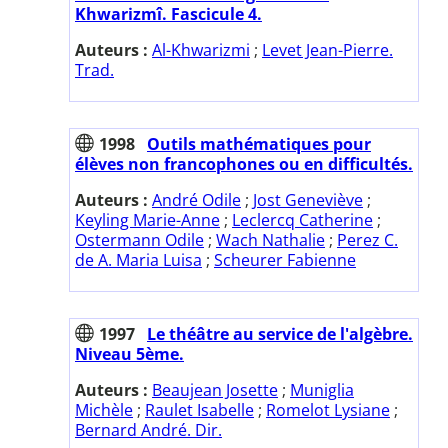
Khwarizmî. Fascicule 4.
Auteurs :
Al-Khwarizmi
;
Levet Jean-Pierre.
Trad.
1998
Outils mathématiques pour
élèves non francophones ou en difficultés.
Auteurs :
André Odile
;
Jost Geneviève
;
Keyling Marie-Anne
;
Leclercq Catherine
;
Ostermann Odile
;
Wach Nathalie
;
Perez C.
de A. Maria Luisa
;
Scheurer Fabienne
1997
Le théâtre au service de l'algèbre.
Niveau 5ème.
Auteurs :
Beaujean Josette
;
Muniglia
Michèle
;
Raulet Isabelle
;
Romelot Lysiane
;
Bernard André. Dir.