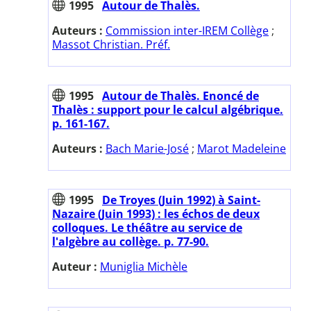
1995
Autour de Thalès.
Auteurs :
Commission inter-IREM Collège
;
Massot Christian. Préf.
1995
Autour de Thalès. Enoncé de
Thalès : support pour le calcul algébrique.
p. 161-167.
Auteurs :
Bach Marie-José
;
Marot Madeleine
1995
De Troyes (Juin 1992) à Saint-
Nazaire (Juin 1993) : les échos de deux
colloques. Le théâtre au service de
l'algèbre au collège. p. 77-90.
Auteur :
Muniglia Michèle