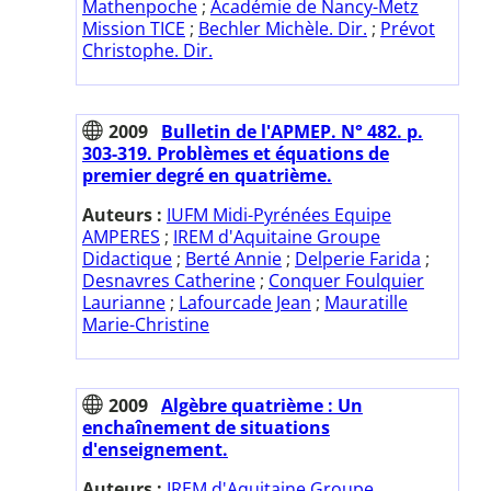
Mathenpoche
;
Académie de Nancy-Metz
Mission TICE
;
Bechler Michèle. Dir.
;
Prévot
Christophe. Dir.
2009
Bulletin de l'APMEP. N° 482. p.
303-319. Problèmes et équations de
premier degré en quatrième.
Auteurs :
IUFM Midi-Pyrénées Equipe
AMPERES
;
IREM d'Aquitaine Groupe
Didactique
;
Berté Annie
;
Delperie Farida
;
Desnavres Catherine
;
Conquer Foulquier
Laurianne
;
Lafourcade Jean
;
Mauratille
Marie-Christine
2009
Algèbre quatrième : Un
enchaînement de situations
d'enseignement.
Auteurs :
IREM d'Aquitaine Groupe