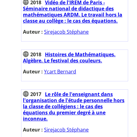
2018
Vidéo de l'IREM de Paris -
Séminaire national de didactique des
mathématiques ARDM. Le travail hors la
classe au collège : le cas des équations.
Auteur :
Sirejacob Stéphane
2018
Histoires de Mathématiques.
Algèbre. Le festival des couleurs.
Auteur :
Ycart Bernard
2017
Le rôle de l'enseignant dans
l'organisation de l'étude personnelle hors
la classe de collégiens : le cas des
équations du premier degré à une
inconnue.
Auteur :
Sirejacob Stéphane