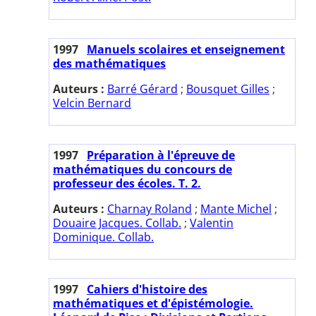
1997
Manuels scolaires et enseignement
des mathématiques
Auteurs :
Barré Gérard
;
Bousquet Gilles
;
Velcin Bernard
1997
Préparation à l'épreuve de
mathématiques du concours de
professeur des écoles. T. 2.
Auteurs :
Charnay Roland
;
Mante Michel
;
Douaire Jacques. Collab.
;
Valentin
Dominique. Collab.
1997
Cahiers d'histoire des
mathématiques et d'épistémologie.