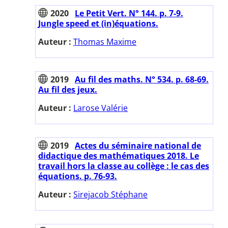
2020
Le Petit Vert. N° 144. p. 7-9.
Jungle speed et (in)équations.
Auteur :
Thomas Maxime
2019
Au fil des maths. N° 534. p. 68-69.
Au fil des jeux.
Auteur :
Larose Valérie
2019
Actes du séminaire national de
didactique des mathématiques 2018. Le
travail hors la classe au collège : le cas des
équations. p. 76-93.
Auteur :
Sirejacob Stéphane