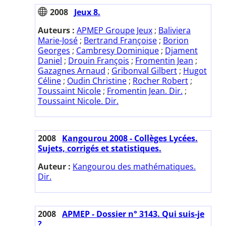
2008
Jeux 8.
Auteurs :
APMEP Groupe Jeux
;
Baliviera
Marie-José
;
Bertrand Françoise
;
Borion
Georges
;
Cambresy Dominique
;
Djament
Daniel
;
Drouin François
;
Fromentin Jean
;
Gazagnes Arnaud
;
Gribonval Gilbert
;
Hugot
Céline
;
Oudin Christine
;
Rocher Robert
;
Toussaint Nicole
;
Fromentin Jean. Dir.
;
Toussaint Nicole. Dir.
2008
Kangourou 2008 - Collèges Lycées.
Sujets, corrigés et statistiques.
Auteur :
Kangourou des mathématiques.
Dir.
2008
APMEP - Dossier n° 3143. Qui suis-je
?