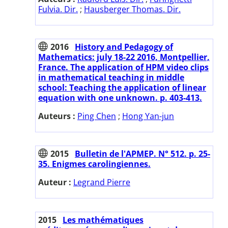
Fulvia. Dir.
;
Hausberger Thomas. Dir.
2016
History and Pedagogy of
Mathematics: july 18-22 2016, Montpellier,
France. The application of HPM video clips
in mathematical teaching in middle
school: Teaching the application of linear
equation with one unknown. p. 403-413.
Auteurs :
Ping Chen
;
Hong Yan-jun
2015
Bulletin de l'APMEP. N° 512. p. 25-
35. Enigmes carolingiennes.
Auteur :
Legrand Pierre
2015
Les mathématiques