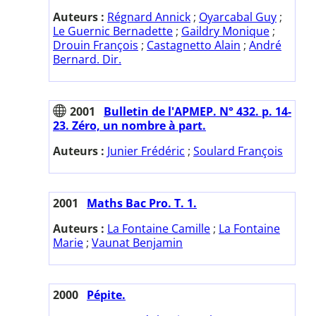
Auteurs :
Régnard Annick
;
Oyarcabal Guy
;
Le Guernic Bernadette
;
Gaildry Monique
;
Drouin François
;
Castagnetto Alain
;
André
Bernard. Dir.
2001
Bulletin de l'APMEP. N° 432. p. 14-
23. Zéro, un nombre à part.
Auteurs :
Junier Frédéric
;
Soulard François
2001
Maths Bac Pro. T. 1.
Auteurs :
La Fontaine Camille
;
La Fontaine
Marie
;
Vaunat Benjamin
2000
Pépite.