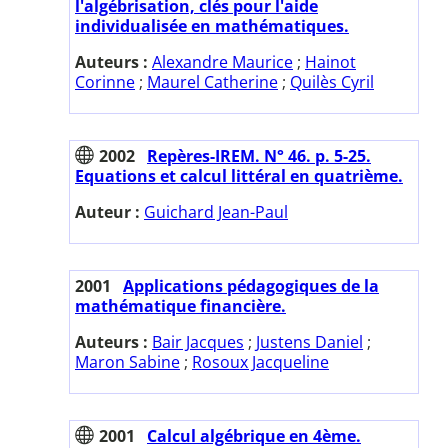
l'algébrisation, clés pour l'aide
individualisée en mathématiques.
Auteurs :
Alexandre Maurice
;
Hainot
Corinne
;
Maurel Catherine
;
Quilès Cyril
2002
Repères-IREM. N° 46. p. 5-25.
Equations et calcul littéral en quatrième.
Auteur :
Guichard Jean-Paul
2001
Applications pédagogiques de la
mathématique financière.
Auteurs :
Bair Jacques
;
Justens Daniel
;
Maron Sabine
;
Rosoux Jacqueline
2001
Calcul algébrique en 4ème.