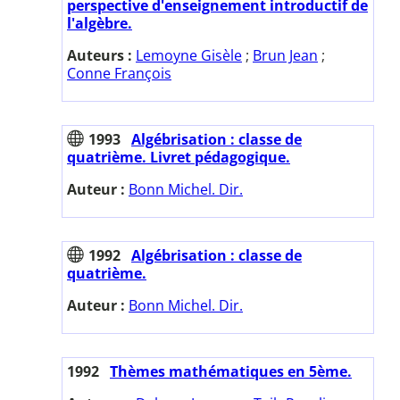
perspective d'enseignement introductif de
l'algèbre.
Auteurs :
Lemoyne Gisèle
;
Brun Jean
;
Conne François
1993
Algébrisation : classe de
quatrième. Livret pédagogique.
Auteur :
Bonn Michel. Dir.
1992
Algébrisation : classe de
quatrième.
Auteur :
Bonn Michel. Dir.
1992
Thèmes mathématiques en 5ème.