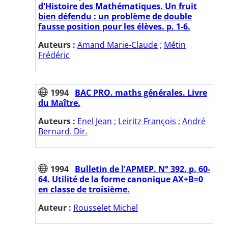
d'Histoire des Mathématiques. Un fruit
bien défendu : un problème de double
fausse position pour les élèves. p. 1-6.
Auteurs :
Amand Marie-Claude
;
Métin
Frédéric
1994
BAC PRO. maths générales. Livre
du Maître.
Auteurs :
Enel Jean
;
Leiritz François
;
André
Bernard. Dir.
1994
Bulletin de l'APMEP. N° 392. p. 60-
64. Utilité de la forme canonique AX+B=0
en classe de troisième.
Auteur :
Rousselet Michel