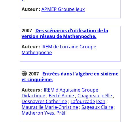
Auteur :
APMEP Groupe Jeux
2007
Des scénarios d'utilisation de la
version réseau de Mathenpoche.
Auteur :
IREM de Lorraine Groupe
Mathenpoche
2007
Entrées dans l'algèbre en sixième
et cinquième.
Auteurs :
IREM d'Aquitaine Groupe
Didactique
;
Berté Annie
;
Chagneau Joëlle
;
Desnavres Catherine
;
Lafourcade Jean
;
Mauratille Marie-Christine
;
Sageaux Claire
;
Matheron Yves. Préf.