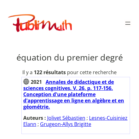
Aller
au
Publimath
contenu
équation du premier degré
Il y a
122 résultats
pour cette recherche
2021
Annales de didactique et de
sciences cognitives. V. 26. p. 117-156.
Conception d'une plateforme
d'apprentissage en ligne en algèbre et en
géométrie.
Auteurs :
Jolivet Sébastien
;
Lesnes-Cuisiniez
Elann
;
Grugeon-Allys Brigitte