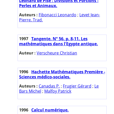
Léonard de Pise : Divisions et Portions -
Perles et Animaux.
Auteurs :
Fibonacci Leonardo
;
Levet Jean-
Pierre. Trad.
1997
Tangente. N° 56. p. 8-11. Les
mathématiques dans l'Egypte antique.
Auteur :
Verscheure Christian
1996
Hachette Mathématiques Première -
Sciences médico-sociales.
Auteurs :
Canadas P.
;
Frugier Gérard
;
Le
Bars Michel
;
Malfoy Patrick
1996
Calcul numérique.