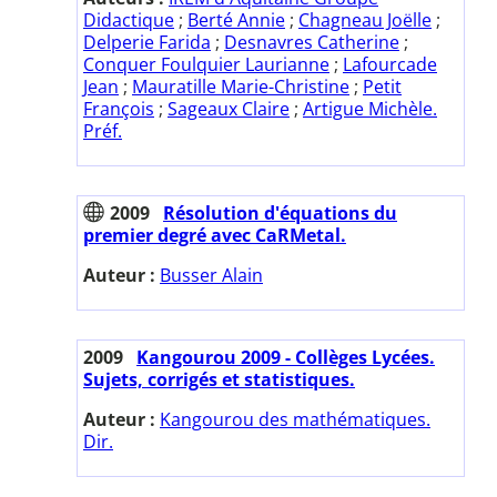
Didactique
;
Berté Annie
;
Chagneau Joëlle
;
Delperie Farida
;
Desnavres Catherine
;
Conquer Foulquier Laurianne
;
Lafourcade
Jean
;
Mauratille Marie-Christine
;
Petit
François
;
Sageaux Claire
;
Artigue Michèle.
Préf.
2009
Résolution d'équations du
premier degré avec CaRMetal.
Auteur :
Busser Alain
2009
Kangourou 2009 - Collèges Lycées.
Sujets, corrigés et statistiques.
Auteur :
Kangourou des mathématiques.
Dir.