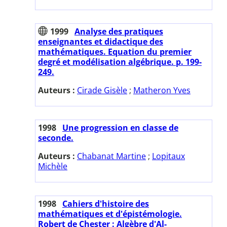
1999
Analyse des pratiques
enseignantes et didactique des
mathématiques. Equation du premier
degré et modélisation algébrique. p. 199-
249.
Auteurs :
Cirade Gisèle
;
Matheron Yves
1998
Une progression en classe de
seconde.
Auteurs :
Chabanat Martine
;
Lopitaux
Michèle
1998
Cahiers d'histoire des
mathématiques et d'épistémologie.
Robert de Chester : Algèbre d'Al-