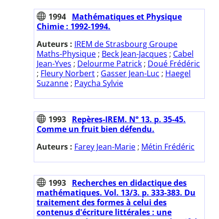
1994
Mathématiques et Physique
Chimie : 1992-1994.
Auteurs :
IREM de Strasbourg Groupe
Maths-Physique
;
Beck Jean-Jacques
;
Cabel
Jean-Yves
;
Delourme Patrick
;
Doué Frédéric
;
Fleury Norbert
;
Gasser Jean-Luc
;
Haegel
Suzanne
;
Paycha Sylvie
1993
Repères-IREM. N° 13. p. 35-45.
Comme un fruit bien défendu.
Auteurs :
Farey Jean-Marie
;
Métin Frédéric
1993
Recherches en didactique des
mathématiques. Vol. 13/3. p. 333-383. Du
traitement des formes à celui des
contenus d'écriture littérales : une