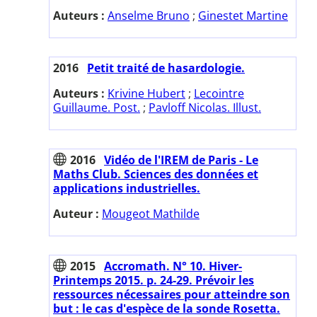
Auteurs :
Anselme Bruno
;
Ginestet Martine
2016
Petit traité de hasardologie.
Auteurs :
Krivine Hubert
;
Lecointre
Guillaume. Post.
;
Pavloff Nicolas. Illust.
2016
Vidéo de l'IREM de Paris - Le
Maths Club. Sciences des données et
applications industrielles.
Auteur :
Mougeot Mathilde
2015
Accromath. N° 10. Hiver-
Printemps 2015. p. 24-29. Prévoir les
ressources nécessaires pour atteindre son
but : le cas d'espèce de la sonde Rosetta.