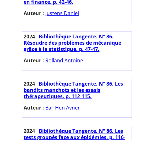
en finance. p. 42-46.
Auteur :
Justens Daniel
2024
Bibliothèque Tangente. N° 86.
Résoudre des problèmes de mécanique
grâce à la statistique. p. 47-47.
Auteur :
Rolland Antoine
2024
Bibliothèque Tangente. N° 86. Les
bandits manchots et les essais
thérapeutiques. p. 112-115.
Auteur :
Bar-Hen Avner
2024
Bibliothèque Tangente. N° 86. Les
tests groupés face aux épidémies. p. 116-