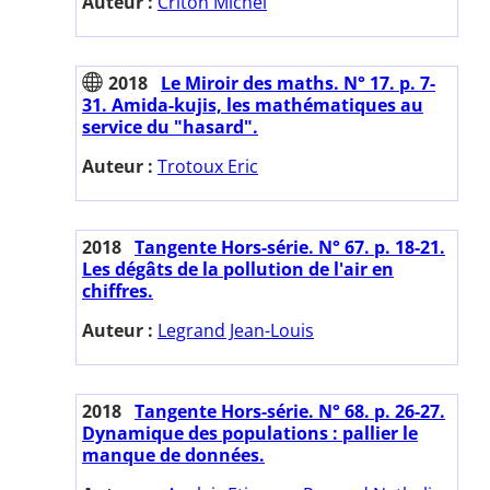
Auteur :
Criton Michel
2018
Le Miroir des maths. N° 17. p. 7-
31. Amida-kujis, les mathématiques au
service du "hasard".
Auteur :
Trotoux Eric
2018
Tangente Hors-série. N° 67. p. 18-21.
Les dégâts de la pollution de l'air en
chiffres.
Auteur :
Legrand Jean-Louis
2018
Tangente Hors-série. N° 68. p. 26-27.
Dynamique des populations : pallier le
manque de données.