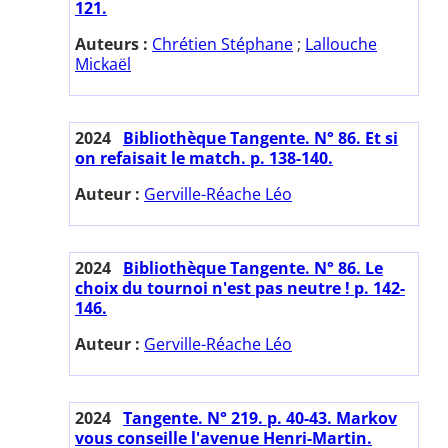
121.
Auteurs :
Chrétien Stéphane
;
Lallouche
Mickaël
2024
Bibliothèque Tangente. N° 86. Et si
on refaisait le match. p. 138-140.
Auteur :
Gerville-Réache Léo
2024
Bibliothèque Tangente. N° 86. Le
choix du tournoi n'est pas neutre ! p. 142-
146.
Auteur :
Gerville-Réache Léo
2024
Tangente. N° 219. p. 40-43. Markov
vous conseille l'avenue Henri-Martin.