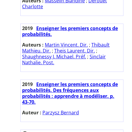
Auteurs :
Masselin Blandine
;
Derouet
Charlotte
2019
Enseigner les premiers concepts de
probabilités.
Auteurs :
Martin Vincent. Dir.
;
Thibault
Mathieu. Dir.
;
Theis Laurent. Dir.
;
Shaughnessy J. Michael. Préf.
;
Sinclair
Nathalie. Post.
2019
Enseigner les premiers concepts de
probabilités. Des fréquences aux
probabilités : apprendre à modéliser. p.
43-70.
Auteur :
Parzysz Bernard