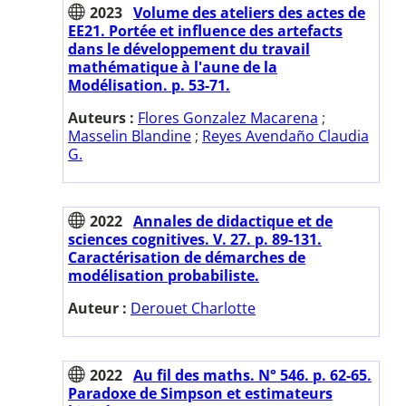
2023
Volume des ateliers des actes de
EE21. Portée et influence des artefacts
dans le développement du travail
mathématique à l'aune de la
Modélisation. p. 53-71.
Auteurs :
Flores Gonzalez Macarena
;
Masselin Blandine
;
Reyes Avendaño Claudia
G.
2022
Annales de didactique et de
sciences cognitives. V. 27. p. 89-131.
Caractérisation de démarches de
modélisation probabiliste.
Auteur :
Derouet Charlotte
2022
Au fil des maths. N° 546. p. 62-65.
Paradoxe de Simpson et estimateurs