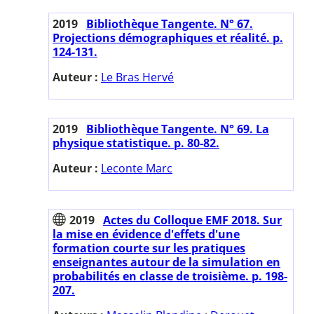
2019
Bibliothèque Tangente. N° 67.
Projections démographiques et réalité. p.
124-131.
Auteur :
Le Bras Hervé
2019
Bibliothèque Tangente. N° 69. La
physique statistique. p. 80-82.
Auteur :
Leconte Marc
2019
Actes du Colloque EMF 2018. Sur
la mise en évidence d'effets d'une
formation courte sur les pratiques
enseignantes autour de la simulation en
probabilités en classe de troisième. p. 198-
207.