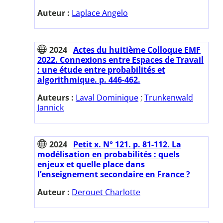
Auteur :
Laplace Angelo
2024
Actes du huitième Colloque EMF
2022. Connexions entre Espaces de Travail
: une étude entre probabilités et
algorithmique. p. 446-462.
Auteurs :
Laval Dominique
;
Trunkenwald
Jannick
2024
Petit x. N° 121. p. 81-112. La
modélisation en probabilités : quels
enjeux et quelle place dans
l’enseignement secondaire en France ?
Auteur :
Derouet Charlotte