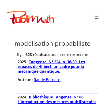
Aller
au
Publimath
contenu
modélisation probabiliste
Il y a
328 résultats
pour cette recherche
2025
Tangente. N° 224. p. 36-39. Les
espaces de Hilbert, un cadre pour la
mécanique quantique.
Auteur :
Randé Bernard
2024
Bibliothèque Tangente. N° 86.
L'introduction des mesures multifractales