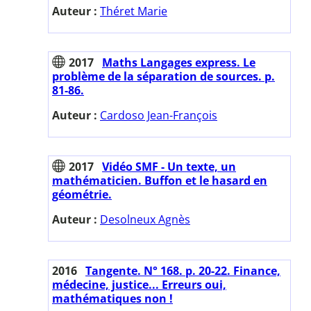
Auteur :
Théret Marie
2017
Maths Langages express. Le
problème de la séparation de sources. p.
81-86.
Auteur :
Cardoso Jean-François
2017
Vidéo SMF - Un texte, un
mathématicien. Buffon et le hasard en
géométrie.
Auteur :
Desolneux Agnès
2016
Tangente. N° 168. p. 20-22. Finance,
médecine, justice... Erreurs oui,
mathématiques non !