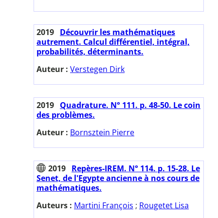
2019
Découvrir les mathématiques
autrement. Calcul différentiel, intégral,
probabilités, déterminants.
Auteur :
Verstegen Dirk
2019
Quadrature. N° 111. p. 48-50. Le coin
des problèmes.
Auteur :
Bornsztein Pierre
2019
Repères-IREM. N° 114. p. 15-28. Le
Senet, de l'Egypte ancienne à nos cours de
mathématiques.
Auteurs :
Martini François
;
Rougetet Lisa