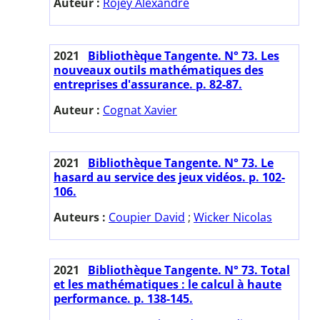
Auteur :
Rojey Alexandre
2021
Bibliothèque Tangente. N° 73. Les
nouveaux outils mathématiques des
entreprises d'assurance. p. 82-87.
Auteur :
Cognat Xavier
2021
Bibliothèque Tangente. N° 73. Le
hasard au service des jeux vidéos. p. 102-
106.
Auteurs :
Coupier David
;
Wicker Nicolas
2021
Bibliothèque Tangente. N° 73. Total
et les mathématiques : le calcul à haute
performance. p. 138-145.