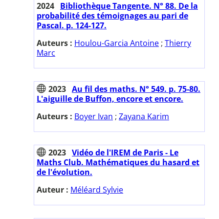
2024
Bibliothèque Tangente. N° 88. De la
probabilité des témoignages au pari de
Pascal. p. 124-127.
Auteurs :
Houlou-Garcia Antoine
;
Thierry
Marc
2023
Au fil des maths. N° 549. p. 75-80.
L'aiguille de Buffon, encore et encore.
Auteurs :
Boyer Ivan
;
Zayana Karim
2023
Vidéo de l'IREM de Paris - Le
Maths Club. Mathématiques du hasard et
de l'évolution.
Auteur :
Méléard Sylvie