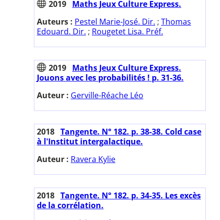
2019
Maths Jeux Culture Express.
Auteurs :
Pestel Marie-José. Dir.
;
Thomas
Edouard. Dir.
;
Rougetet Lisa. Préf.
2019
Maths Jeux Culture Express.
Jouons avec les probabilités ! p. 31-36.
Auteur :
Gerville-Réache Léo
2018
Tangente. N° 182. p. 38-38. Cold case
à l'Institut intergalactique.
Auteur :
Ravera Kylie
2018
Tangente. N° 182. p. 34-35. Les excès
de la corrélation.