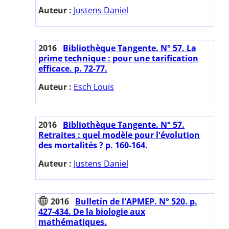
Auteur :
Justens Daniel
2016
Bibliothèque Tangente. N° 57. La
prime technique : pour une tarification
efficace. p. 72-77.
Auteur :
Esch Louis
2016
Bibliothèque Tangente. N° 57.
Retraites : quel modèle pour l'évolution
des mortalités ? p. 160-164.
Auteur :
Justens Daniel
2016
Bulletin de l'APMEP. N° 520. p.
427-434. De la biologie aux
mathématiques.