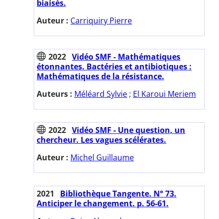
biaisés.
Auteur :
Carriquiry Pierre
2022
Vidéo SMF - Mathématiques
étonnantes. Bactéries et antibiotiques :
Mathématiques de la résistance.
Auteurs :
Méléard Sylvie
;
El Karoui Meriem
2022
Vidéo SMF - Une question, un
chercheur. Les vagues scélérates.
Auteur :
Michel Guillaume
2021
Bibliothèque Tangente. N° 73.
Anticiper le changement. p. 56-61.