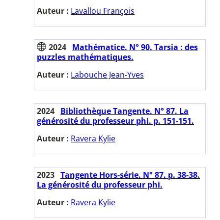
Auteur :
Lavallou François
2024
Mathématice. N° 90. Tarsia : des
puzzles mathématiques.
Auteur :
Labouche Jean-Yves
2024
Bibliothèque Tangente. N° 87. La
générosité du professeur phi. p. 151-151.
Auteur :
Ravera Kylie
2023
Tangente Hors-série. N° 87. p. 38-38.
La générosité du professeur phi.
Auteur :
Ravera Kylie