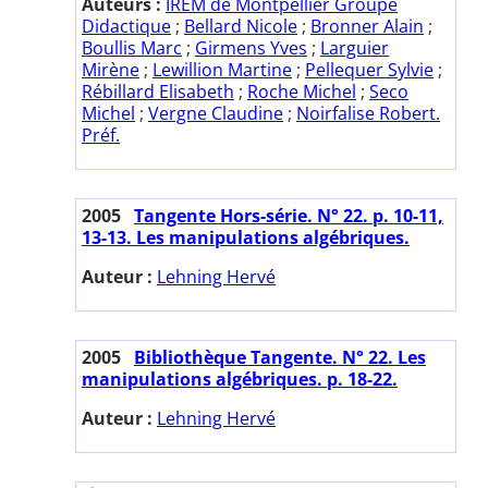
Auteurs :
IREM de Montpellier Groupe
Didactique
;
Bellard Nicole
;
Bronner Alain
;
Boullis Marc
;
Girmens Yves
;
Larguier
Mirène
;
Lewillion Martine
;
Pellequer Sylvie
;
Rébillard Elisabeth
;
Roche Michel
;
Seco
Michel
;
Vergne Claudine
;
Noirfalise Robert.
Préf.
2005
Tangente Hors-série. N° 22. p. 10-11,
13-13. Les manipulations algébriques.
Auteur :
Lehning Hervé
2005
Bibliothèque Tangente. N° 22. Les
manipulations algébriques. p. 18-22.
Auteur :
Lehning Hervé