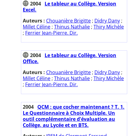
2004
Le tableur au Collège. Version
Excel.
Auteurs :
Chouanière Brigitte
;
Didry Dany
;
Millet Céline
;
Thinus Nathalie
;
Thiry Michèle
;
Ferrier Jean-Pierre. Dir.
2004
Le tableur au Collège. Version
Office.
Auteurs :
Chouanière Brigitte
;
Didry Dany
;
Millet Céline
;
Thinus Nathalie
;
Thiry Michèle
;
Ferrier Jean-Pierre. Dir.
2004
QCM : que cocher maintenant ? T. 1.
Le Questionnaire à Choix Multiple. Un
outil complémentaire d'évaluation au
Collège, au Lycée et en BTS.
Auteurs :
IREM de Clermont-Ferrand