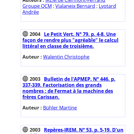
Groupe QCM
;
Vialaneix Bernard
;
Lyotard
Andrée
2004
Le Petit Vert. N° 79. p. 4-8. Une
façon de rendre plus "agréable" le calcul
littéral en classe de troisième.
Auteur :
Walentin Christophe
2003
Bulletin de l'APMEP. N° 446. p.
337-339. Factorisation des grands
nombres : de Fermat à la machine des
frères Carissan.
Auteur :
Bühler Martine
2003
Repères-IREM. N° 53. p. 5-19. D'un