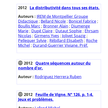
2012
La distributivité dans tous ses états.
Auteurs :
IREM de Montpellier Groupe
Didactique
;
Bellard Nicole
;
Bonicel Fabrice
;
Boullis Marc
;
Bronner Alain
;
Diumenge
Marie
;
Dupé Claire
;
Dutaut Sophie
;
Ehrsam
Nicolas
;
Girmens Yves
;
Jolivet Soazig
;
Pellequer Sylvie
;
Rébillard Elisabeth
;
Roche
Michel
;
Durand-Guerrier Viviane. Préf.
2012
Quatre séquences autour du
nombre d'or.
Auteur :
Rodriguez Herrera Ruben
2012
Feuille de Vigne. N° 126. p. 1-4.
Jeux et problèmes.
Auteur :
Lafond Michel