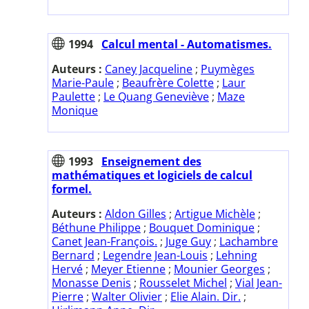
1994
Calcul mental - Automatismes.
Auteurs :
Caney Jacqueline
;
Puymèges
Marie-Paule
;
Beaufrère Colette
;
Laur
Paulette
;
Le Quang Geneviève
;
Maze
Monique
1993
Enseignement des
mathématiques et logiciels de calcul
formel.
Auteurs :
Aldon Gilles
;
Artigue Michèle
;
Béthune Philippe
;
Bouquet Dominique
;
Canet Jean-François.
;
Juge Guy
;
Lachambre
Bernard
;
Legendre Jean-Louis
;
Lehning
Hervé
;
Meyer Etienne
;
Mounier Georges
;
Monasse Denis
;
Rousselet Michel
;
Vial Jean-
Pierre
;
Walter Olivier
;
Elie Alain. Dir.
;