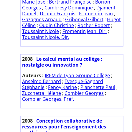
Marie-José
;
Bertrand Françoise
;
Borion
Georges
;
Cambresy Dominique
;
Djament
Daniel
;
Drouin François
;
Fromentin Jean
;
Gazagnes Arnaud
;
Gribonval Gilbert
;
Hugot
Céline
;
Oudin Christine
;
Rocher Robert
;
Toussaint Nicole
;
Fromentin Jean. Dir.
;
Toussaint Nicole. Dir.
2008
Le calcul mental au collège :
nostalgie ou innovation ?
Auteurs :
IREM de Lyon Groupe Collège
;
Anselmo Bernard
;
Evesque-Sagnard
Stéphanie
;
Fenoy Karine
;
Planchette Paul
;
Zucchetta Hélène
;
Combier Georges
;
Combier Georges. Préf.
2008
Conception collaborative de
ressources pour l'enseignement des