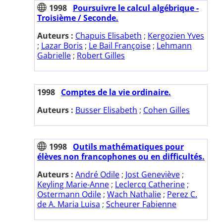
1998
Poursuivre le calcul algébrique -
Troisième / Seconde.
Auteurs :
Chapuis Elisabeth
;
Kergozien Yves
;
Lazar Boris
;
Le Bail Françoise
;
Lehmann
Gabrielle
;
Robert Gilles
1998
Comptes de la vie ordinaire.
Auteurs :
Busser Elisabeth
;
Cohen Gilles
1998
Outils mathématiques pour
élèves non francophones ou en difficultés.
Auteurs :
André Odile
;
Jost Geneviève
;
Keyling Marie-Anne
;
Leclercq Catherine
;
Ostermann Odile
;
Wach Nathalie
;
Perez C.
de A. Maria Luisa
;
Scheurer Fabienne