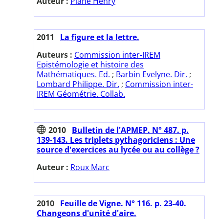
Auteur :
Plane Henry
2011
La figure et la lettre.
Auteurs :
Commission inter-IREM
Epistémologie et histoire des
Mathématiques. Ed.
;
Barbin Evelyne. Dir.
;
Lombard Philippe. Dir.
;
Commission inter-
IREM Géométrie. Collab.
2010
Bulletin de l'APMEP. N° 487. p.
139-143. Les triplets pythagoriciens : Une
source d'exercices au lycée ou au collège ?
Auteur :
Roux Marc
2010
Feuille de Vigne. N° 116. p. 23-40.
Changeons d'unité d'aire.