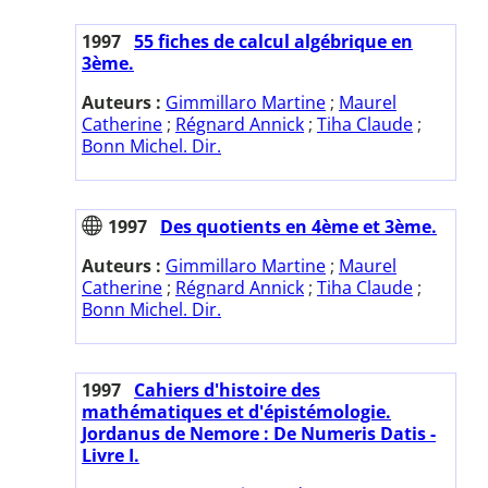
1997
55 fiches de calcul algébrique en
3ème.
Auteurs :
Gimmillaro Martine
;
Maurel
Catherine
;
Régnard Annick
;
Tiha Claude
;
Bonn Michel. Dir.
1997
Des quotients en 4ème et 3ème.
Auteurs :
Gimmillaro Martine
;
Maurel
Catherine
;
Régnard Annick
;
Tiha Claude
;
Bonn Michel. Dir.
1997
Cahiers d'histoire des
mathématiques et d'épistémologie.
Jordanus de Nemore : De Numeris Datis -
Livre I.