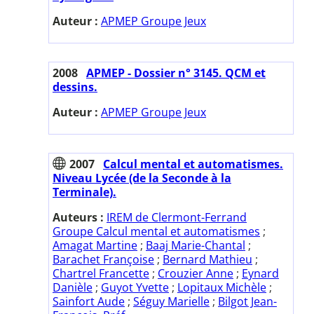
Auteur :
APMEP Groupe Jeux
2008
APMEP - Dossier n° 3145. QCM et
dessins.
Auteur :
APMEP Groupe Jeux
2007
Calcul mental et automatismes.
Niveau Lycée (de la Seconde à la
Terminale).
Auteurs :
IREM de Clermont-Ferrand
Groupe Calcul mental et automatismes
;
Amagat Martine
;
Baaj Marie-Chantal
;
Barachet Françoise
;
Bernard Mathieu
;
Chartrel Francette
;
Crouzier Anne
;
Eynard
Danièle
;
Guyot Yvette
;
Lopitaux Michèle
;
Sainfort Aude
;
Séguy Marielle
;
Bilgot Jean-