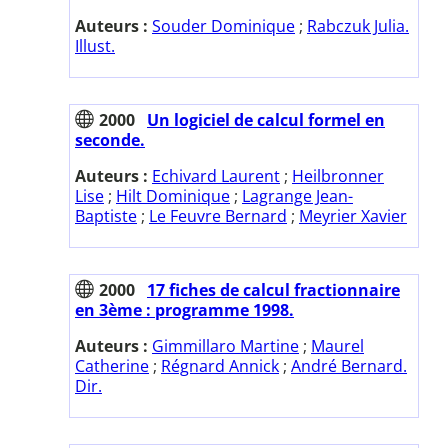
Auteurs :
Souder Dominique
;
Rabczuk Julia.
Illust.
2000
Un logiciel de calcul formel en
seconde.
Auteurs :
Echivard Laurent
;
Heilbronner
Lise
;
Hilt Dominique
;
Lagrange Jean-
Baptiste
;
Le Feuvre Bernard
;
Meyrier Xavier
2000
17 fiches de calcul fractionnaire
en 3ème : programme 1998.
Auteurs :
Gimmillaro Martine
;
Maurel
Catherine
;
Régnard Annick
;
André Bernard.
Dir.