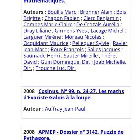
mathématiques.
Auteurs :
Boullis Marc
;
Bronner Alain
;
Bois
Brigitte
;
Chapon Fabien
;
Clerc Benjamin
;
Combes Marie-Claire
;
De Crozals Aurélia
;
Dray Liliane
;
Girmens Yves
;
Lacage Michel
;
Larguier Mirène
;
Moreau Nicolas
;
Ocquidant Maurice
;
Pellequer Sylvie
;
Ravier
Jean-Marc
;
Roux François
;
Salles Jacques
;
Saumade Henri
;
Sauter Mireille
;
Théret
David
;
Guin Dominique. Dir.
;
Joab Michelle.
Dir.
;
Trouche Luc. Dir.
2008
Cosinus. N° 99. p. 24-27. Les maths
d'Evariste Galois à la loupe.
Auteur :
Auffray Jean-Paul
2008
APMEP - Dossier n° 3142. Puzzle de
Pythagore.