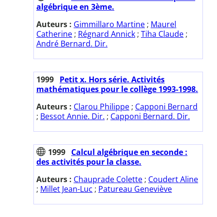
algébrique en 3ème.
Auteurs :
Gimmillaro Martine
;
Maurel
Catherine
;
Régnard Annick
;
Tiha Claude
;
André Bernard. Dir.
1999
Petit x. Hors série. Activités
mathématiques pour le collège 1993-1998.
Auteurs :
Clarou Philippe
;
Capponi Bernard
;
Bessot Annie. Dir.
;
Capponi Bernard. Dir.
1999
Calcul algébrique en seconde :
des activités pour la classe.
Auteurs :
Chauprade Colette
;
Coudert Aline
;
Millet Jean-Luc
;
Patureau Geneviève