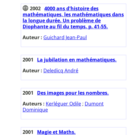
2002
4000 ans d'histoire des
mathématiques, les mathématiques dans
la longue durée. Un problème de
Diophante au fil du temps. p. 41-55.
Auteur :
Guichard Jean-Paul
2001
La jubilation en mathématiques.
Auteur :
Deledicq André
2001
Des images pour les nombres.
Auteurs :
Kerléguer Odile
;
Dumont
Dominique
2001
Magie et Maths.