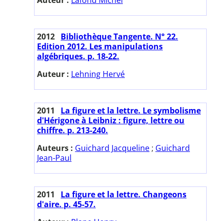
2012
Bibliothèque Tangente. N° 22.
Edition 2012. Les manipulations
algébriques. p. 18-22.
Auteur :
Lehning Hervé
2011
La figure et la lettre. Le symbolisme
d'Hérigone à Leibniz : figure, lettre ou
chiffre. p. 213-240.
Auteurs :
Guichard Jacqueline
;
Guichard
Jean-Paul
2011
La figure et la lettre. Changeons
d'aire. p. 45-57.