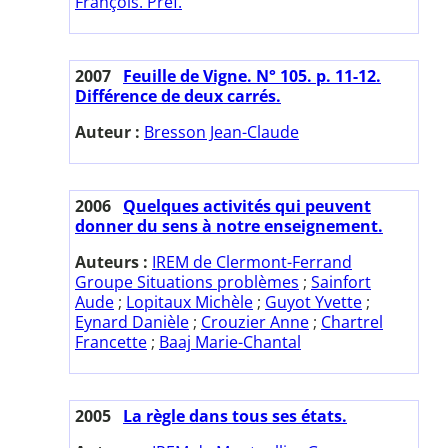
François. Préf.
2007
Feuille de Vigne. N° 105. p. 11-12.
Différence de deux carrés.
Auteur :
Bresson Jean-Claude
2006
Quelques activités qui peuvent
donner du sens à notre enseignement.
Auteurs :
IREM de Clermont-Ferrand
Groupe Situations problèmes
;
Sainfort
Aude
;
Lopitaux Michèle
;
Guyot Yvette
;
Eynard Danièle
;
Crouzier Anne
;
Chartrel
Francette
;
Baaj Marie-Chantal
2005
La règle dans tous ses états.