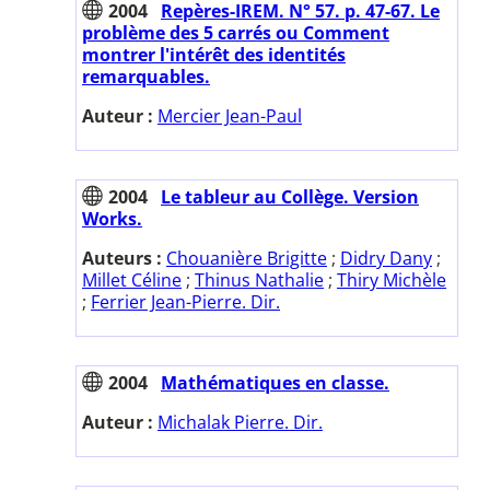
2004
Repères-IREM. N° 57. p. 47-67. Le
problème des 5 carrés ou Comment
montrer l'intérêt des identités
remarquables.
Auteur :
Mercier Jean-Paul
2004
Le tableur au Collège. Version
Works.
Auteurs :
Chouanière Brigitte
;
Didry Dany
;
Millet Céline
;
Thinus Nathalie
;
Thiry Michèle
;
Ferrier Jean-Pierre. Dir.
2004
Mathématiques en classe.
Auteur :
Michalak Pierre. Dir.