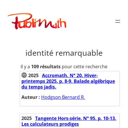
Aller
au
Publimath
contenu
identité remarquable
Il y a
109 résultats
pour cette recherche
2025
Accromath. N° 20. Hiver-
printemps 2025. p. 8-9. Balade algébrique
du temps jadis.
Auteur :
Hodgson Bernard R.
2025
Tangente Hors-série. N° 95. p. 10-13.
Les calculateurs prodiges