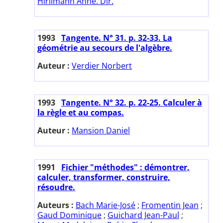
Hirlimann Anne. Dir.
1993
Tangente. N° 31. p. 32-33. La
géométrie au secours de l'algèbre.
Auteur :
Verdier Norbert
1993
Tangente. N° 32. p. 22-25. Calculer à
la règle et au compas.
Auteur :
Mansion Daniel
1991
Fichier "méthodes" : démontrer,
calculer, transformer, construire,
résoudre.
Auteurs :
Bach Marie-José
;
Fromentin Jean
;
Gaud Dominique
;
Guichard Jean-Paul
;