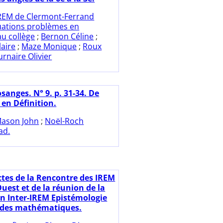
REM de Clermont-Ferrand
uations problèmes en
u collège
;
Bernon Céline
;
aire
;
Maze Monique
;
Roux
rnaire Olivier
sanges. N° 9. p. 31-34. De
 en Définition.
ason John
;
Noël-Roch
ad.
ctes de la Rencontre des IREM
uest et de la réunion de la
 Inter-IREM Epistémologie
e des mathématiques.