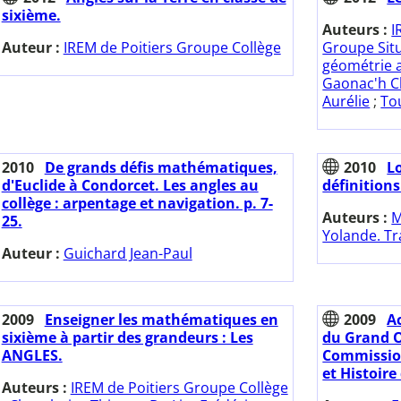
sixième.
Auteurs :
I
Auteur :
IREM de Poitiers Groupe Collège
Groupe Sit
géométrie a
Gaonac'h Cl
Aurélie
;
Tou
2010
De grands défis mathématiques,
2010
Lo
d'Euclide à Condorcet. Les angles au
définitions
collège : arpentage et navigation. p. 7-
Auteurs :
M
25.
Yolande. Tr
Auteur :
Guichard Jean-Paul
2009
Enseigner les mathématiques en
2009
A
sixième à partir des grandeurs : Les
du Grand O
ANGLES.
Commission
et Histoir
Auteurs :
IREM de Poitiers Groupe Collège