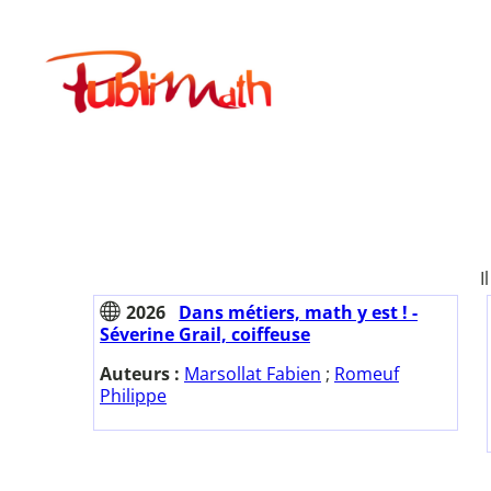
Aller
au
Publimath
contenu
I
2026
Dans métiers, math y est ! -
Séverine Grail, coiffeuse
Auteurs :
Marsollat Fabien
;
Romeuf
Philippe