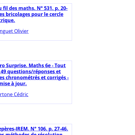
 fil des maths. N° 531. p. 20-
s bricolages pour le cercle
rique.
nguet Olivier
ro Surprise. Maths 6e - Tout
n 49 questions/réponses et
es chronométrés et corrigés -
mise à jour.
rtone Cédric
pères-IREM. N° 106. p. 27-46.
des méthodes de résolution