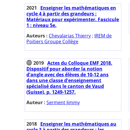
2021
Enseigner les mathématiques en
cycle 4 à partir des grandeurs :
Matériaux pour expérimenter. Fascicule
1 : niveau 5e.
Auteurs :
Chevalarias Thierry
;
IREM de
Poitiers Groupe Collège
2019
Actes du Colloque EMF 2018.
Dispositif pour aborder la notion
d'angle avec des élèves de 10-12 ans
dans une classe d'enseignement
spécialisé dans le canton de Vaud
(Suisse). p. 1249-1257.
Auteur :
Serment Jimmy
2018
Enseigner les mathématiques au
cycle 3 à partir des grandeurs : les