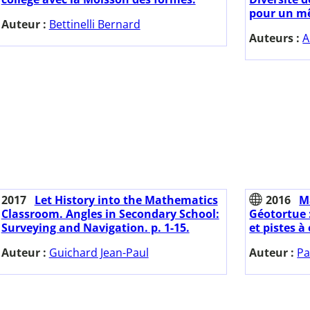
pour un m
Auteur :
Bettinelli Bernard
Auteurs :
A
2017
Let History into the Mathematics
2016
M
Classroom. Angles in Secondary School:
Géotortue 
Surveying and Navigation. p. 1-15.
et pistes à
Auteur :
Guichard Jean-Paul
Auteur :
Pa