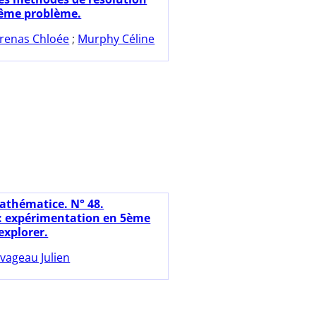
ême problème.
renas Chloée
;
Murphy Céline
athématice. N° 48.
: expérimentation en 5ème
 explorer.
vageau Julien