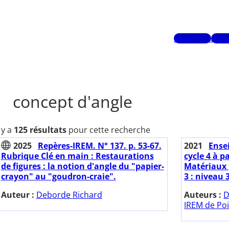
Mots-clés
Aute
concept d'angle
l y a
125 résultats
pour cette recherche
2025
Repères-IREM. N° 137. p. 53-67.
2021
Ense
Rubrique Clé en main : Restaurations
cycle 4 à p
de figures : la notion d'angle du "papier-
Matériaux 
crayon" au "goudron-craie".
3 : niveau 
Auteur :
Deborde Richard
Auteurs :
D
IREM de Poi