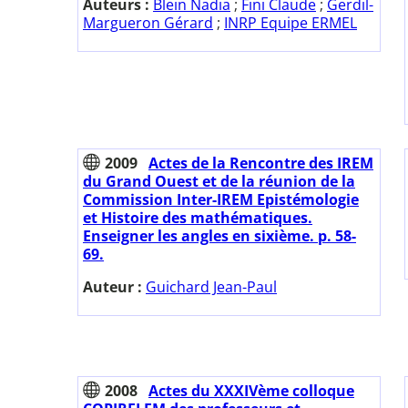
Auteurs :
Blein Nadia
;
Fini Claude
;
Gerdil-
Margueron Gérard
;
INRP Equipe ERMEL
2009
Actes de la Rencontre des IREM
du Grand Ouest et de la réunion de la
Commission Inter-IREM Epistémologie
et Histoire des mathématiques.
Enseigner les angles en sixième. p. 58-
69.
Auteur :
Guichard Jean-Paul
2008
Actes du XXXIVème colloque