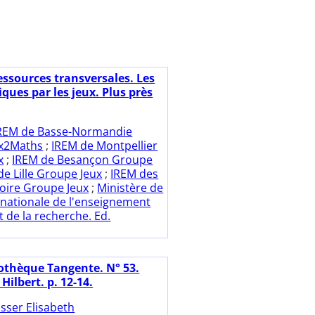
essources transversales. Les
ues par les jeux. Plus près
REM de Basse-Normandie
x2Maths
;
IREM de Montpellier
x
;
IREM de Besançon Groupe
de Lille Groupe Jeux
;
IREM des
Loire Groupe Jeux
;
Ministère de
 nationale de l'enseignement
t de la recherche. Ed.
iothèque Tangente. N° 53.
 Hilbert. p. 12-14.
sser Elisabeth