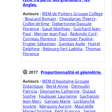
Angles.
Auteurs :
IREM de Poitiers Groupe Collège
;
Boucard Romain
;
Chevalarias Thierry
;
Coillot Jérôme
;
Debertonne-Dassule
Florence
;
Gaud Matthieu
;
Guichard Jean-
Paul
;
Mercier Jean-Paul
;
Redondo Cyril
;
Corneau Florence
;
Desrosier Pauline
;
Frugier Sébastien
;
Gandais Aude
;
Hutrel
Delphine
;
Rebourg-Fert Laëtitia
;
Thomas
Florence
2017
Proportionnalité et géométrie.
Auteurs :
IREM d'Aquitaine Groupe
Didactique
;
Berté Annie
;
Demoulin
Patricia
;
Desnavres Catherine
;
Dutaut
Sophie
;
Foulquier Laurianne
;
Gachassin
Jean-Marc
;
Gervais Marie
;
Lorblanché
Josiane
;
Marquois Aurore
;
Mauratille
Marie-Christine
;
Petit François
;
Seriné