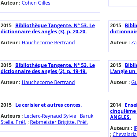
Auteur :
Cohen Gilles
2015
Bibliothèque Tangente. N° 53. Le
2015
Bibl
dictionnaire des angles (3). p. 20-20.
dictionnair
Auteur :
Hauchecorne Bertrand
Auteur :
Za
2015
Bibliothèque Tangente. N° 53. Le
2015
Bibl
dictionnaire des angles (2). p. 19-19.
L'angle un
Auteur :
Hauchecorne Bertrand
Auteur :
Gu
2015
Le cerisier et autres contes.
2014
Ense
cinquième à
Auteurs :
Leclerc-Reynaud Sylvie
;
Baruk
ANGLES.
Stella. Préf.
;
Rebmeister Brigitte. Préf.
Auteurs :
I
;
Chevalaria