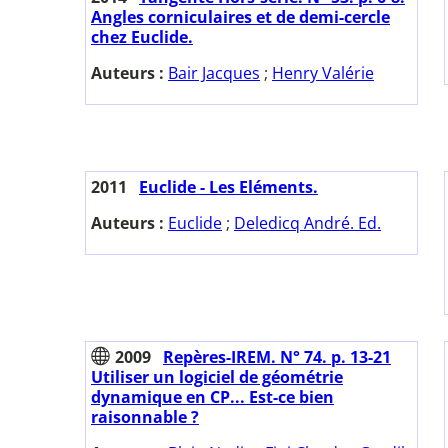
Angles corniculaires et de demi-cercle
chez Euclide.
Auteurs :
Bair Jacques
;
Henry Valérie
2011
Euclide - Les Eléments.
Auteurs :
Euclide
;
Deledicq André. Ed.
2009
Repères-IREM. N° 74. p. 13-21
Utiliser un logiciel de géométrie
dynamique en CP... Est-ce bien
raisonnable ?