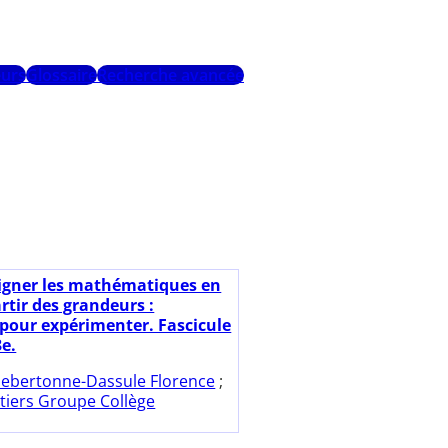
urs
Glossaire
Recherche avancée
igner les mathématiques en
artir des grandeurs :
pour expérimenter. Fascicule
3e.
ebertonne-Dassule Florence
;
tiers Groupe Collège