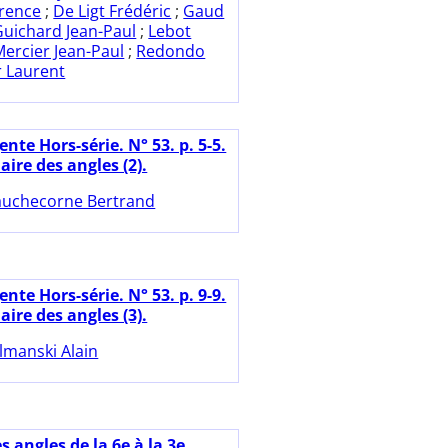
orence
;
De Ligt Frédéric
;
Gaud
Guichard Jean-Paul
;
Lebot
Mercier Jean-Paul
;
Redondo
 Laurent
nte Hors-série. N° 53. p. 5-5.
aire des angles (2).
uchecorne Bertrand
nte Hors-série. N° 53. p. 9-9.
aire des angles (3).
lmanski Alain
s angles de la 6e à la 3e.