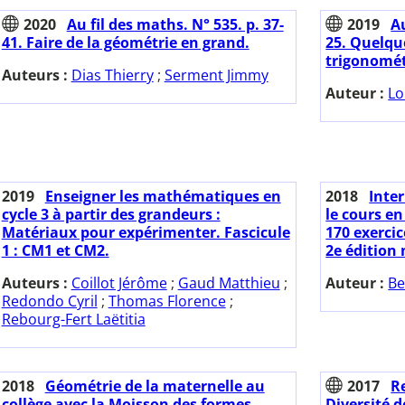
2020
Au fil des maths. N° 535. p. 37-
2019
Au
41. Faire de la géométrie en grand.
25. Quelque
trigonomét
Auteurs :
Dias Thierry
;
Serment Jimmy
Auteur :
Lo
2019
Enseigner les mathématiques en
2018
Inter
cycle 3 à partir des grandeurs :
le cours e
Matériaux pour expérimenter. Fascicule
170 exercic
1 : CM1 et CM2.
2e édition 
Auteurs :
Coillot Jérôme
;
Gaud Matthieu
;
Auteur :
Be
Redondo Cyril
;
Thomas Florence
;
Rebourg-Fert Laëtitia
2018
Géométrie de la maternelle au
2017
Re
collège avec la Moisson des formes.
Diversité 