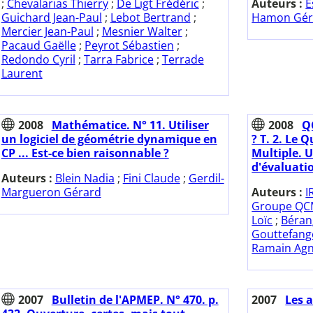
;
Chevalarias Thierry
;
De Ligt Frédéric
;
Auteurs :
E
Guichard Jean-Paul
;
Lebot Bertrand
;
Hamon Géra
Mercier Jean-Paul
;
Mesnier Walter
;
Pacaud Gaëlle
;
Peyrot Sébastien
;
Redondo Cyril
;
Tarra Fabrice
;
Terrade
Laurent
2008
Mathématice. N° 11. Utiliser
2008
Q
un logiciel de géométrie dynamique en
? T. 2. Le 
CP ... Est-ce bien raisonnable ?
Multiple. 
d'évaluatio
Auteurs :
Blein Nadia
;
Fini Claude
;
Gerdil-
Margueron Gérard
Auteurs :
I
Groupe Q
Loïc
;
Béran
Gouttefang
Ramain Ag
2007
Bulletin de l'APMEP. N° 470. p.
2007
Les 