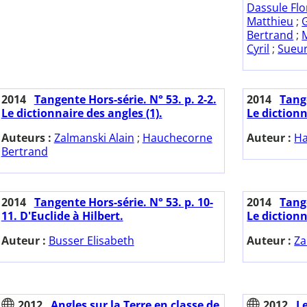
Dassule Fl
Matthieu
;
Bertrand
;
Cyril
;
Sueur
2014
Tangente Hors-série. N° 53. p. 2-2.
2014
Tange
Le dictionnaire des angles (1).
Le dictionn
Auteurs :
Zalmanski Alain
;
Hauchecorne
Auteur :
Ha
Bertrand
2014
Tangente Hors-série. N° 53. p. 10-
2014
Tange
11. D'Euclide à Hilbert.
Le dictionn
Auteur :
Busser Elisabeth
Auteur :
Za
2012
Angles sur la Terre en classe de
2012
Le