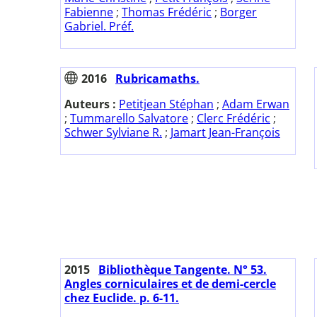
Fabienne
;
Thomas Frédéric
;
Borger
Gabriel. Préf.
2016
Rubricamaths.
Auteurs :
Petitjean Stéphan
;
Adam Erwan
;
Tummarello Salvatore
;
Clerc Frédéric
;
Schwer Sylviane R.
;
Jamart Jean-François
2015
Bibliothèque Tangente. N° 53.
Angles corniculaires et de demi-cercle
chez Euclide. p. 6-11.