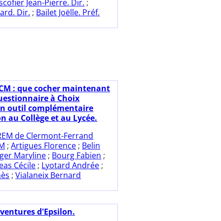
scofier Jean-Pierre. Dir.
;
rd. Dir.
;
Bailet Joëlle. Préf.
CM : que cocher maintenant
Questionnaire à Choix
Un outil complémentaire
n au Collège et au Lycée.
REM de Clermont-Ferrand
CM
;
Artigues Florence
;
Belin
ger Maryline
;
Bourg Fabien
;
eas Cécile
;
Lyotard Andrée
;
nès
;
Vialaneix Bernard
aventures d'Epsilon.