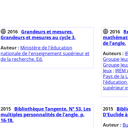
2016
Grandeurs et mesures.
2016
R
Grandeurs et mesures au cycle 3.
mathématiq
de l'angle.
Auteur :
Ministère de l'éducation
nationale de l'enseignement supérieur et
Auteurs :
I
de la recherche. Ed.
Groupe Jeu
Groupe Jeu
Jeux
;
IREM 
Pays de la 
l'éducation
supérieur e
2015
Bibliothèque Tangente. N° 53. Les
2015
Bibl
multiples personnalités de l'angle. p.
D'Euclide à
16-18.
Auteur :
Bu