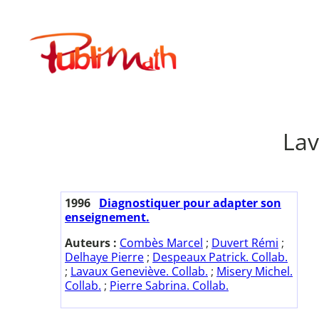
Aller
au
Publimath
contenu
Lav
1996
Diagnostiquer pour adapter son
enseignement.
Auteurs :
Combès Marcel
;
Duvert Rémi
;
Delhaye Pierre
;
Despeaux Patrick. Collab.
;
Lavaux Geneviève. Collab.
;
Misery Michel.
Collab.
;
Pierre Sabrina. Collab.