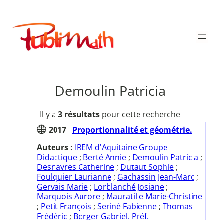
Aller
au
Publimath
contenu
Demoulin Patricia
Il y a
3 résultats
pour cette recherche
2017
Proportionnalité et géométrie.
Auteurs :
IREM d'Aquitaine Groupe
Didactique
;
Berté Annie
;
Demoulin Patricia
;
Desnavres Catherine
;
Dutaut Sophie
;
Foulquier Laurianne
;
Gachassin Jean-Marc
;
Gervais Marie
;
Lorblanché Josiane
;
Marquois Aurore
;
Mauratille Marie-Christine
;
Petit François
;
Seriné Fabienne
;
Thomas
Frédéric
;
Borger Gabriel. Préf.