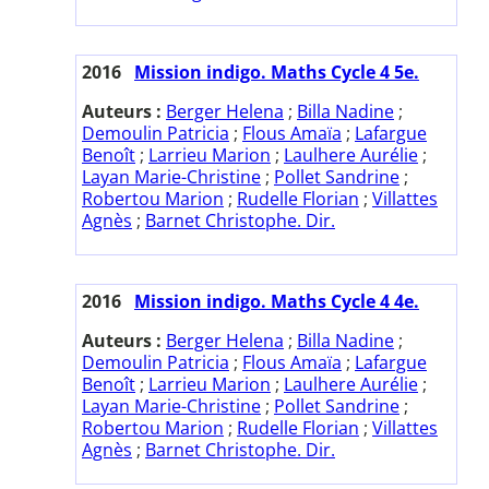
2016
Mission indigo. Maths Cycle 4 5e.
Auteurs :
Berger Helena
;
Billa Nadine
;
Demoulin Patricia
;
Flous Amaïa
;
Lafargue
Benoît
;
Larrieu Marion
;
Laulhere Aurélie
;
Layan Marie-Christine
;
Pollet Sandrine
;
Robertou Marion
;
Rudelle Florian
;
Villattes
Agnès
;
Barnet Christophe. Dir.
2016
Mission indigo. Maths Cycle 4 4e.
Auteurs :
Berger Helena
;
Billa Nadine
;
Demoulin Patricia
;
Flous Amaïa
;
Lafargue
Benoît
;
Larrieu Marion
;
Laulhere Aurélie
;
Layan Marie-Christine
;
Pollet Sandrine
;
Robertou Marion
;
Rudelle Florian
;
Villattes
Agnès
;
Barnet Christophe. Dir.