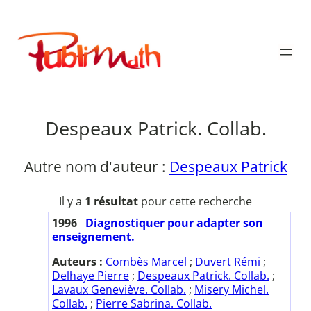
Aller
au
Publimath
contenu
Despeaux Patrick. Collab.
Autre nom d'auteur :
Despeaux Patrick
Il y a
1 résultat
pour cette recherche
1996
Diagnostiquer pour adapter son
enseignement.
Auteurs :
Combès Marcel
;
Duvert Rémi
;
Delhaye Pierre
;
Despeaux Patrick. Collab.
;
Lavaux Geneviève. Collab.
;
Misery Michel.
Collab.
;
Pierre Sabrina. Collab.