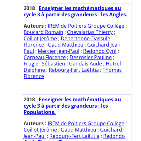
2018
Enseigner les mathématiques au
cycle 3 à partir des grandeurs : les Angles.
Auteurs :
IREM de Poitiers Groupe Collège
;
Boucard Romain
;
Chevalarias Thierry
;
Coillot Jérôme
;
Debertonne-Dassule
Florence
;
Gaud Matthieu
;
Guichard Jean-
Paul
;
Mercier Jean-Paul
;
Redondo Cyril
;
Corneau Florence
;
Desrosier Pauline
;
Frugier Sébastien
;
Gandais Aude
;
Hutrel
Delphine
;
Rebourg-Fert Laëtitia
;
Thomas
Florence
2018
Enseigner les mathématiques au
cycle 3 à partir des grandeurs : les
Populations.
Auteurs :
IREM de Poitiers Groupe Collège
;
Coillot Jérôme
;
Gaud Matthieu
;
Guichard
Jean-Paul
;
Rebourg-Fert Laëtitia
;
Redondo