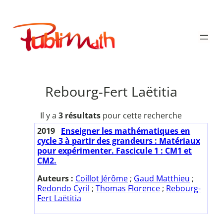
Aller
au
Publimath
contenu
Rebourg-Fert Laëtitia
Il y a
3 résultats
pour cette recherche
2019
Enseigner les mathématiques en
cycle 3 à partir des grandeurs : Matériaux
pour expérimenter. Fascicule 1 : CM1 et
CM2.
Auteurs :
Coillot Jérôme
;
Gaud Matthieu
;
Redondo Cyril
;
Thomas Florence
;
Rebourg-
Fert Laëtitia