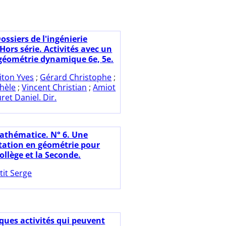
ossiers de l'ingénierie
Hors série. Activités avec un
e géométrie dynamique 6e, 5e.
iton Yves
;
Gérard Christophe
;
hèle
;
Vincent Christian
;
Amiot
ret Daniel. Dir.
athématice. N° 6. Une
ation en géométrie pour
Collège et la Seconde.
tit Serge
ques activités qui peuvent