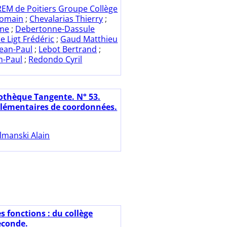
REM de Poitiers Groupe Collège
Romain
;
Chevalarias Thierry
;
ôme
;
Debertonne-Dassule
e Ligt Frédéric
;
Gaud Matthieu
Jean-Paul
;
Lebot Bertrand
;
n-Paul
;
Redondo Cyril
iothèque Tangente. N° 53.
lémentaires de coordonnées.
lmanski Alain
s fonctions : du collège
econde.