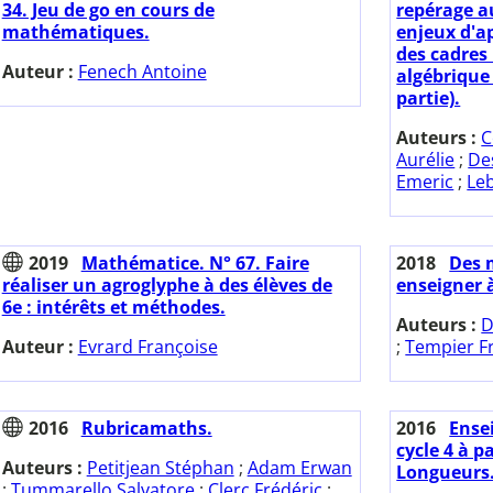
34. Jeu de go en cours de
repérage au
mathématiques.
enjeux d'a
des cadres
Auteur :
Fenech Antoine
algébrique
partie).
Auteurs :
C
Aurélie
;
De
Emeric
;
Le
2019
Mathématice. N° 67. Faire
2018
Des 
réaliser un agroglyphe à des élèves de
enseigner à
6e : intérêts et méthodes.
Auteurs :
D
Auteur :
Evrard Françoise
;
Tempier Fr
2016
Rubricamaths.
2016
Ense
cycle 4 à p
Auteurs :
Petitjean Stéphan
;
Adam Erwan
Longueurs
;
Tummarello Salvatore
;
Clerc Frédéric
;