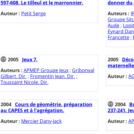
597-608. Le tilleul et le marronnier.
donner du 
Auteur :
Petit Serge
Auteurs :
I
Groupe Sit
Aude
;
Lopi
Eynard Dan
Francette
;
2005
Jeux 7.
2005
Déco
maternelle
Auteurs :
APMEP Groupe Jeux
;
Gribonval
Gilbert. Dir.
;
Fromentin Jean. Dir.
;
Auteur :
AG
Toussaint Nicole. Dir.
2004
Cours de géométrie, préparation
2004
Bu
au CAPES et à l'agrégation.
237-241. Je
Auteur :
Mercier Dany-Jack
Auteur :
AP