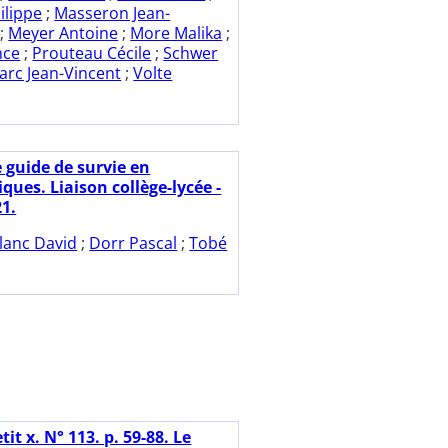
ilippe
;
Masseron Jean-
;
Meyer Antoine
;
More Malika
;
nce
;
Prouteau Cécile
;
Schwer
arc Jean-Vincent
;
Volte
e guide de survie en
ues. Liaison collège-lycée -
21.
lanc David
;
Dorr Pascal
;
Tobé
tit x. N° 113. p. 59-88. Le