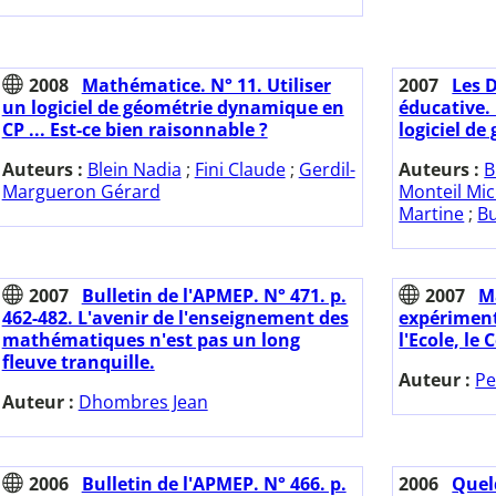
2008
Mathématice. N° 11. Utiliser
2007
Les D
un logiciel de géométrie dynamique en
éducative. 
CP ... Est-ce bien raisonnable ?
logiciel d
Auteurs :
Blein Nadia
;
Fini Claude
;
Gerdil-
Auteurs :
B
Margueron Gérard
Monteil Mic
Martine
;
Bu
2007
Bulletin de l'APMEP. N° 471. p.
2007
M
462-482. L'avenir de l'enseignement des
expériment
mathématiques n'est pas un long
l'Ecole, le 
fleuve tranquille.
Auteur :
Pe
Auteur :
Dhombres Jean
2006
Bulletin de l'APMEP. N° 466. p.
2006
Quel