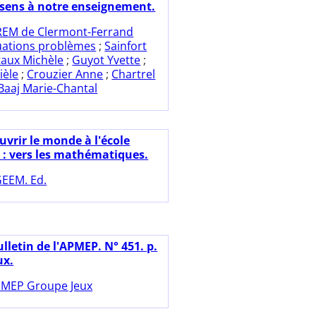
sens à notre enseignement.
REM de Clermont-Ferrand
uations problèmes
;
Sainfort
taux Michèle
;
Guyot Yvette
;
ièle
;
Crouzier Anne
;
Chartrel
Baaj Marie-Chantal
uvrir le monde à l'école
 : vers les mathématiques.
EEM. Ed.
lletin de l'APMEP. N° 451. p.
ux.
MEP Groupe Jeux