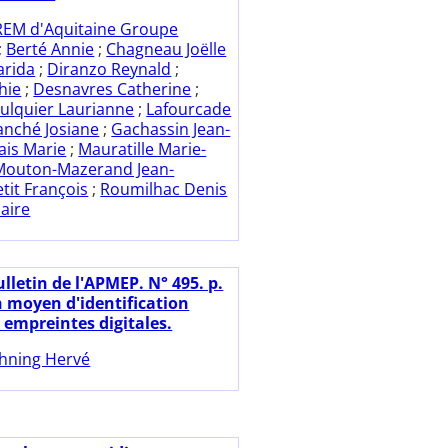
REM d'Aquitaine Groupe
;
Berté Annie
;
Chagneau Joëlle
arida
;
Diranzo Reynald
;
hie
;
Desnavres Catherine
;
ulquier Laurianne
;
Lafourcade
anché Josiane
;
Gachassin Jean-
ais Marie
;
Mauratille Marie-
Mouton-Mazerand Jean-
etit François
;
Roumilhac Denis
aire
lletin de l'APMEP. N° 495. p.
n moyen d'identification
s empreintes digitales.
hning Hervé