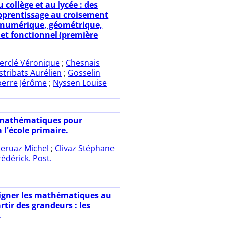
 collège et au lycée : des
pprentissage au croisement
 numérique, géométrique,
 et fonctionnel (première
erclé Véronique
;
Chesnais
stribats Aurélien
;
Gosselin
berre Jérôme
;
Nyssen Louise
mathématiques pour
 l'école primaire.
eruaz Michel
;
Clivaz Stéphane
édérick. Post.
igner les mathématiques au
artir des grandeurs : les
.