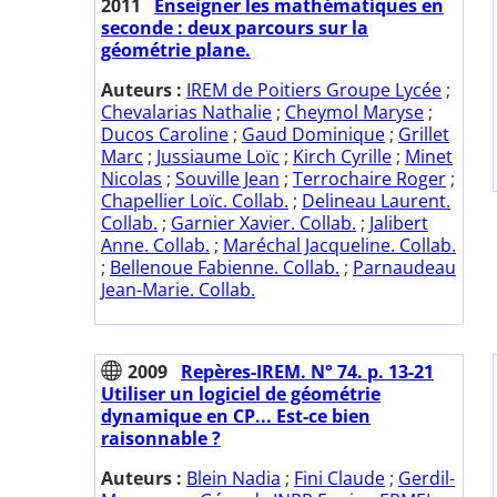
2011
Enseigner les mathématiques en
seconde : deux parcours sur la
géométrie plane.
Auteurs :
IREM de Poitiers Groupe Lycée
;
Chevalarias Nathalie
;
Cheymol Maryse
;
Ducos Caroline
;
Gaud Dominique
;
Grillet
Marc
;
Jussiaume Loïc
;
Kirch Cyrille
;
Minet
Nicolas
;
Souville Jean
;
Terrochaire Roger
;
Chapellier Loïc. Collab.
;
Delineau Laurent.
Collab.
;
Garnier Xavier. Collab.
;
Jalibert
Anne. Collab.
;
Maréchal Jacqueline. Collab.
;
Bellenoue Fabienne. Collab.
;
Parnaudeau
Jean-Marie. Collab.
2009
Repères-IREM. N° 74. p. 13-21
Utiliser un logiciel de géométrie
dynamique en CP... Est-ce bien
raisonnable ?
Auteurs :
Blein Nadia
;
Fini Claude
;
Gerdil-