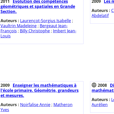
2011
Evolution des compétences
2009
Les 
géométriques et spatiales en Grande
Auteurs :
C
Section.
Abdelatif
Auteurs :
Laurençot-Sorgius Isabelle
;
Vaultrin Madeleine
;
Bergeaut Jean-
François
;
Billy Christophe
;
Imbert Jean-
Louis
2009
Enseigner les mathématiques à
2008
D
l'école primaire. Géométrie, grandeurs
mathémati
et mesures.
Auteurs :
L
Auteurs :
Noirfalise Annie
;
Matheron
Aurélien
Yves