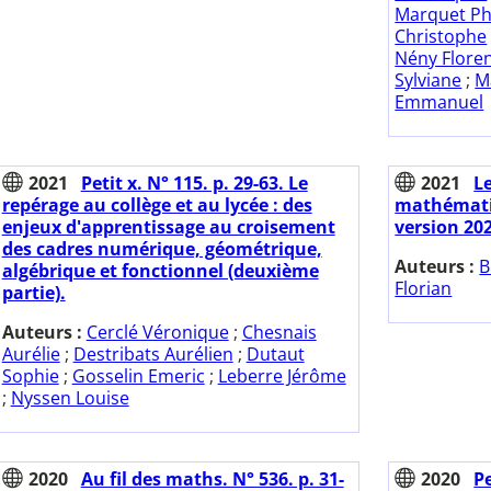
Marquet Ph
Christophe
Nény Flore
Sylviane
;
M
Emmanuel
2021
Petit x. N° 115. p. 29-63. Le
2021
L
repérage au collège et au lycée : des
mathématiq
enjeux d'apprentissage au croisement
version 20
des cadres numérique, géométrique,
Auteurs :
B
algébrique et fonctionnel (deuxième
Florian
partie).
Auteurs :
Cerclé Véronique
;
Chesnais
Aurélie
;
Destribats Aurélien
;
Dutaut
Sophie
;
Gosselin Emeric
;
Leberre Jérôme
;
Nyssen Louise
2020
Au fil des maths. N° 536. p. 31-
2020
Pe