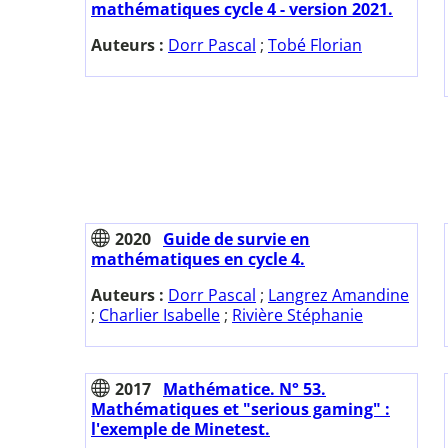
mathématiques cycle 4 - version 2021.
Auteurs :
Dorr Pascal
;
Tobé Florian
2020
Guide de survie en
mathématiques en cycle 4.
Auteurs :
Dorr Pascal
;
Langrez Amandine
;
Charlier Isabelle
;
Rivière Stéphanie
2017
Mathématice. N° 53.
Mathématiques et "serious gaming" :
l'exemple de Minetest.