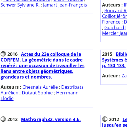
Schwer Sylviane R.
;
Jamart Jean-François
Auteurs :
I
;
Boucard 
Coillot Jér
Florence
;
D
;
Guichard 
Mercier Jea
2016
Actes du 23e colloque de la
2015
Bibl
CORFEM. La géométrie dans le cadre
Systèmes é
repéré : une occasion de travailler les
p. 130-133.
liens entre objets géométriques,
Auteur :
Za
grandeurs et nombres.
Auteurs :
Chesnais Aurélie
;
Destribats
Aurélien
;
Dutaut Sophie
;
Herrmann
Elodie
2012
MathGraph32. version 4.6.
2012
Le
jusqu'en s