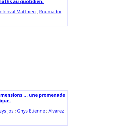
maths au quotidien.
olonval Matthieu
;
Roumadni
imensions ... une promenade
que.
eys Jos
;
Ghys Etienne
;
Alvarez