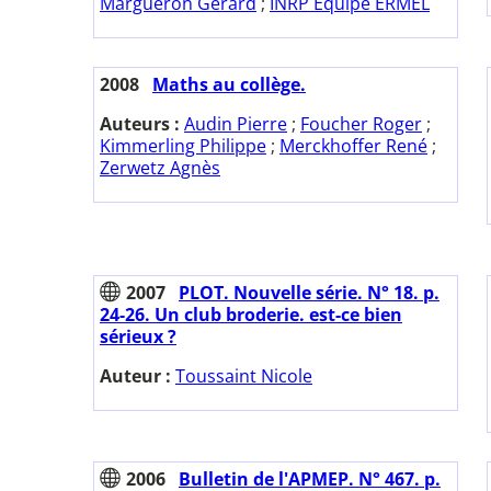
Margueron Gérard
;
INRP Equipe ERMEL
2008
Maths au collège.
Auteurs :
Audin Pierre
;
Foucher Roger
;
Kimmerling Philippe
;
Merckhoffer René
;
Zerwetz Agnès
2007
PLOT. Nouvelle série. N° 18. p.
24-26. Un club broderie. est-ce bien
sérieux ?
Auteur :
Toussaint Nicole
2006
Bulletin de l'APMEP. N° 467. p.