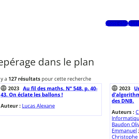
Mots-clés
Aute
epérage dans le plan
l y a
127 résultats
pour cette recherche
2023
Au fil des maths. N° 548. p. 40-
2023
U
43. On éclate les ballons !
d'algorith
des DNB.
Auteur :
Lucas Alexane
Auteurs :
C
Informatiq
Baudon Oliv
Emmanuel
Christophe