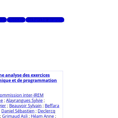
urs
Glossaire
Recherche avancée
ne analyse des exercices
mique et de programmation
ommission inter-IREM
ue
;
Alayrangues Sylvie
;
ier
;
Beauvoir Sylvain
;
Beffara
;
Daniel Sébastien
;
Declercq
;
Grimaud Asli
;
Héam Anne
;