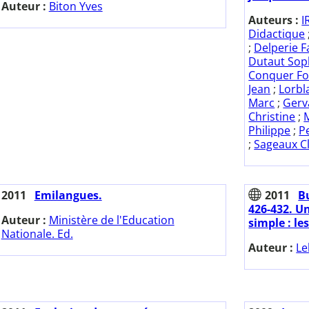
Auteur :
Biton Yves
Auteurs :
I
Didactique
;
Delperie F
Dutaut Sop
Conquer Fo
Jean
;
Lorbl
Marc
;
Gerv
Christine
;
Philippe
;
P
;
Sageaux Cl
2011
Emilangues.
2011
Bu
426-432. U
Auteur :
Ministère de l'Education
simple : le
Nationale. Ed.
Auteur :
Le