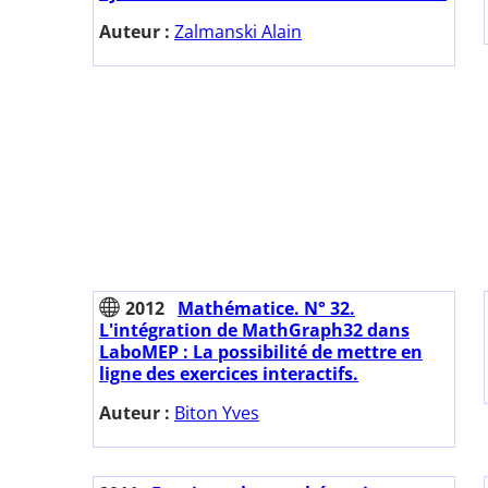
Auteur :
Zalmanski Alain
2012
Mathématice. N° 32.
L'intégration de MathGraph32 dans
LaboMEP : La possibilité de mettre en
ligne des exercices interactifs.
Auteur :
Biton Yves