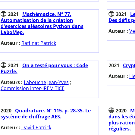
2021
Mathématice. N° 77.
2021
Le
Automatisation de la création
Des défis p
d'exercices aléatoires Python dans
Auteur :
Ve
LaboMep.
Auteur :
Raffinat Patrick
2021
On a testé pour vous : Code
2021
Cryp
Puzzle.
Auteur :
He
Auteurs :
Labouche Jean-Yves
;
Commission inter-IREM TICE
2020
Quadrature. N° 115. p. 28-35. Le
2020
M
système de chiffrage AES.
dans les é
plus ratio
Auteur :
David Patrick
réguliers.