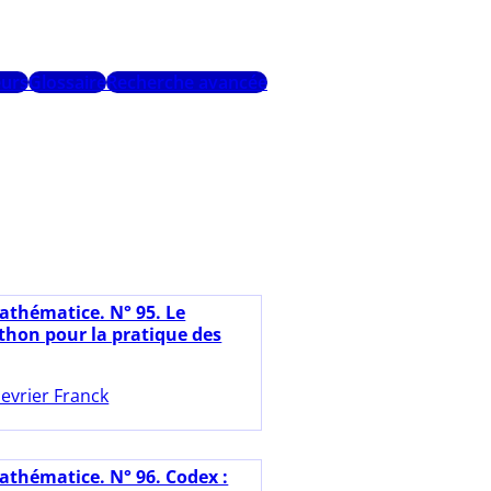
urs
Glossaire
Recherche avancée
athématice. N° 95. Le
thon pour la pratique des
evrier Franck
athématice. N° 96. Codex :