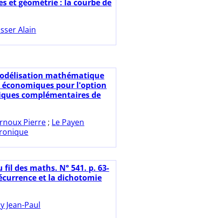
s et géométrie : la courbe de
sser Alain
odélisation mathématique
és économiques pour l'option
ques complémentaires de
rnoux Pierre
;
Le Payen
ronique
 fil des maths. N° 541. p. 63-
récurrence et la dichotomie
y Jean-Paul