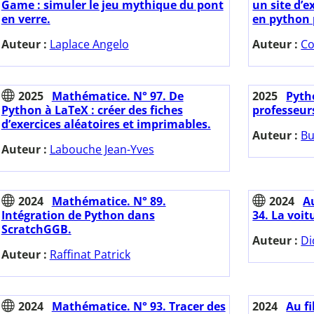
Game : simuler le jeu mythique du pont
un site d’
en verre.
en python 
Auteur :
Laplace Angelo
Auteur :
Co
2025
Mathématice. N° 97. De
2025
Pytho
Python à LaTeX : créer des fiches
professeur
d’exercices aléatoires et imprimables.
Auteur :
Bu
Auteur :
Labouche Jean-Yves
2024
Mathématice. N° 89.
2024
Au
Intégration de Python dans
34. La voi
ScratchGGB.
Auteur :
Di
Auteur :
Raffinat Patrick
2024
Mathématice. N° 93. Tracer des
2024
Au fi