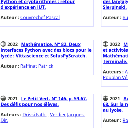
Python et cryptarithmes : retour
des langage
d'expérience en IUT.
Sierpinski.
Auteur :
Couvrechef Pascal
Auteur :
Bu
2022
Mathématice. N° 82. Deux
2022
M
interfaces Python avec des blocs pour le
et activit
lycée : Vittascience et SofusPyScratch.
Mathémati
Terminale.
Auteur :
Raffinat Patrick
Auteurs :
A
Poublan Vé
2021
Le Petit Vert. N° 146. p. 59-67.
2021
Au
Des défis pour nos élèves.
68. Sur la 
au lycée.
Auteurs :
Drissi Fathi
;
Verdier Jacques.
Dir.
Auteur :
Ro