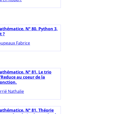
athématice. N° 80. Python 3,
t ?
upeaux Fabrice
athématice. N° 81. Le trio
/Reduce au coeur de la
fonction.
rrié Nathalie
athématice. N° 81. Théorie