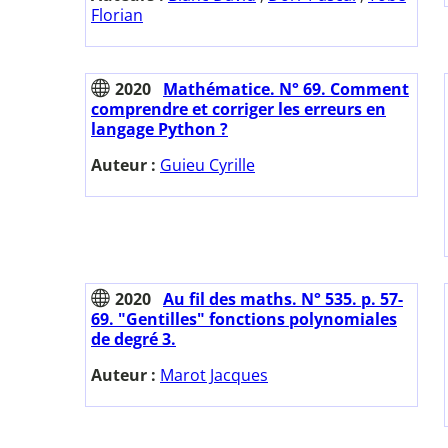
Florian
2020
Mathématice. N° 69. Comment
comprendre et corriger les erreurs en
langage Python ?
Auteur :
Guieu Cyrille
2020
Au fil des maths. N° 535. p. 57-
69. "Gentilles" fonctions polynomiales
de degré 3.
Auteur :
Marot Jacques