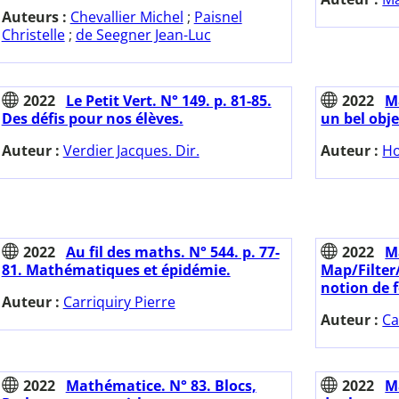
Auteurs :
Chevallier Michel
;
Paisnel
Christelle
;
de Seegner Jean-Luc
2022
Le Petit Vert. N° 149. p. 81-85.
2022
M
Des défis pour nos élèves.
un bel obje
Auteur :
Verdier Jacques. Dir.
Auteur :
Ho
2022
Au fil des maths. N° 544. p. 77-
2022
M
81. Mathématiques et épidémie.
Map/Filter
notion de 
Auteur :
Carriquiry Pierre
Auteur :
Ca
2022
Mathématice. N° 83. Blocs,
2022
M