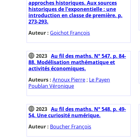
approches historiques. Aux sources
historiques de l'exponentielle : une
introduction en classe de première. p.
273-293.
Auteur :
Goichot François
2023
Au fil des maths. N° 547. p. 84-
88. Modélisation mathématique et
activités économiques.
Auteurs :
Arnoux Pierre
;
Le Payen
Poublan Véronique
2023
Au fil des maths. N° 548. p. 49-
54. Une curiosité numérique.
Auteur :
Boucher François