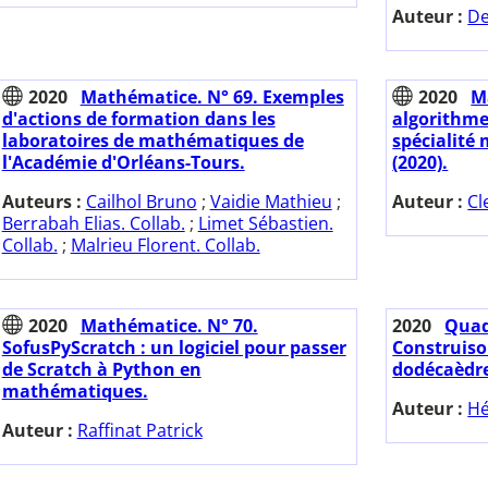
Auteur :
De
2020
Mathématice. N° 69. Exemples
2020
M
d'actions de formation dans les
algorithm
laboratoires de mathématiques de
spécialité
l'Académie d'Orléans-Tours.
(2020).
Auteurs :
Cailhol Bruno
;
Vaidie Mathieu
;
Auteur :
Cl
Berrabah Elias. Collab.
;
Limet Sébastien.
Collab.
;
Malrieu Florent. Collab.
2020
Mathématice. N° 70.
2020
Quadr
SofusPyScratch : un logiciel pour passer
Construiso
de Scratch à Python en
dodécaèdre
mathématiques.
Auteur :
Hé
Auteur :
Raffinat Patrick