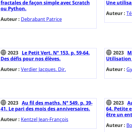
fractales de façon simple avec Scratch
Une utilisa
ou Python.
Auteur :
Té
Auteur :
Debrabant Patrice
2023
Le Petit Vert. N° 153. p. 59-64.
2023
M
Des défis pour nos élèves.
Utilisatio
Auteur :
Verdier Jacques. Dir.
Auteur :
Gy
2023
Au fil des maths. N° 549. p. 39-
2023
Au
41. Le pari des mois des anniversaires.
64. Petite 
être un ent
Auteur :
Kentzel Jean-François
Auteur :
Bo