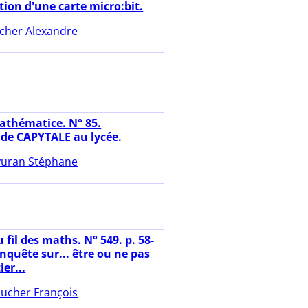
tion d'une carte micro:bit.
cher Alexandre
athématice. N° 85.
n de CAPYTALE au lycée.
uran Stéphane
 fil des maths. N° 549. p. 58-
enquête sur... être ou ne pas
ier...
ucher François