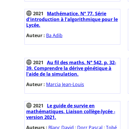
2021
Mathématice. N° 77. Série
d'introduction à l'algorithmique pour le
Lycée.
Auteur :
Ba Adib
2021
Au fil des maths. N° 542. p. 32-
39. Comprendre la dérive génétique à
l'aide de la simulation.
Auteur :
Marcia Jean-Louis
2021
Le guide de survie en
mathématiques. Liaison collège-lycée -
version 2021.
Auteurs :
Blanc David
;
Dorr Pascal
;
Tobé