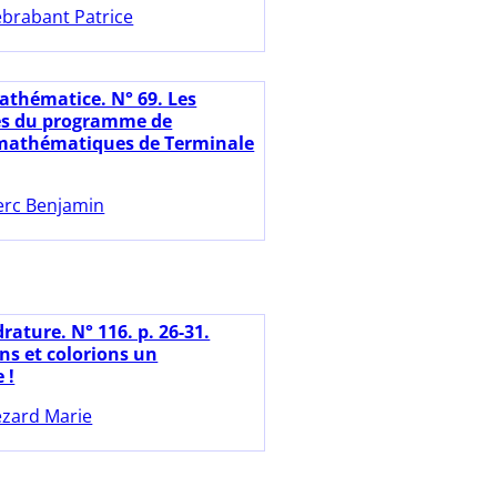
brabant Patrice
athématice. N° 69. Les
es du programme de
 mathématiques de Terminale
erc Benjamin
ature. N° 116. p. 26-31.
ns et colorions un
 !
zard Marie