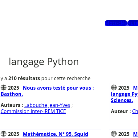
Mots-clés
Aute
langage Python
l y a
210 résultats
pour cette recherche
2025
Nous avons testé pour vous :
2025
M
Basthon.
langage Py
Sciences.
Auteurs :
Labouche Jean-Yves
;
Commission inter-IREM TICE
Auteur :
Ch
2025
Mathématice. N° 95. Squid
2025
M