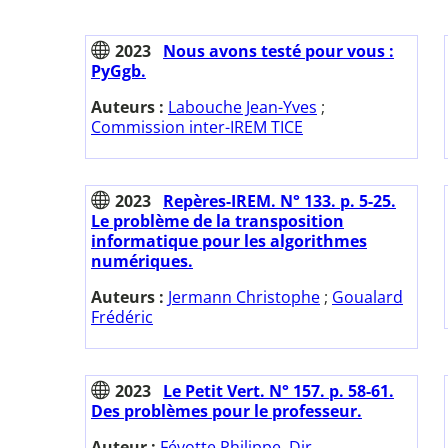
2023
Nous avons testé pour vous :
PyGgb.
Auteurs :
Labouche Jean-Yves
;
Commission inter-IREM TICE
2023
Repères-IREM. N° 133. p. 5-25.
Le problème de la transposition
informatique pour les algorithmes
numériques.
Auteurs :
Jermann Christophe
;
Goualard
Frédéric
2023
Le Petit Vert. N° 157. p. 58-61.
Des problèmes pour le professeur.
Auteur :
Févotte Philippe. Dir.