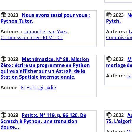
2023
Nous avons testé pour vous :
2023
N
Python Tutor.
Pytch.
Auteurs :
Labouche Jean-Yves
;
Auteurs :
L
Commission inter-IREM TICE
Commission
2023
Mathématice. N° 88. Mission
2023
M
Zéro : écrire un programme en Python
mariage de
qui va s'afficher sur un AstroPi de la
Auteur :
La
Station Spatiale Internationale.
Auteur :
El-Halougi Lydie
2023
Petit x. N° 119. p. 96-120. De
2022
Au
Scratch à Python, une transition
75. L'algo
douce...
Auteur :
Ma