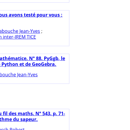
ous avons testé pour vous :
abouche Jean-Yves
;
 inter-IREM TICE
athématice. N° 88. PyGgb, le
 Python et de GeoGebra.
bouche Jean-Yves
 fil des maths. N° 543. p. 71-
rithme du sapeur.
rch Robert