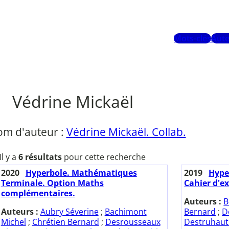
Mots-clés
Aute
Védrine Mickaël
om d'auteur :
Védrine Mickaël. Collab.
Il y a
6 résultats
pour cette recherche
2020
Hyperbole. Mathématiques
2019
Hype
Terminale. Option Maths
Cahier d'ex
complémentaires.
Auteurs :
B
Auteurs :
Aubry Séverine
;
Bachimont
Bernard
;
D
Michel
;
Chrétien Bernard
;
Desrousseaux
Destruhaut