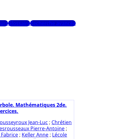
urs
Glossaire
Recherche avancée
rbole. Mathématiques 2de.
ercices.
ousseyroux Jean-Luc
;
Chrétien
esrousseaux Pierre-Antoine
;
 Fabrice
;
Keller Anne
;
Lécole