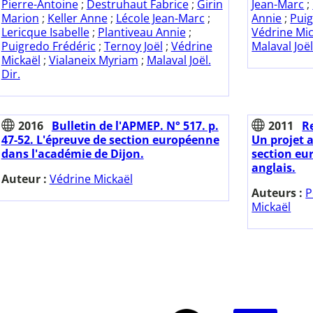
Pierre-Antoine
;
Destruhaut Fabrice
;
Girin
Jean-Marc
;
Marion
;
Keller Anne
;
Lécole Jean-Marc
;
Annie
;
Puig
Lericque Isabelle
;
Plantiveau Annie
;
Védrine Mic
Puigredo Frédéric
;
Ternoy Joël
;
Védrine
Malaval Joël
Mickaël
;
Vialaneix Myriam
;
Malaval Joël.
Dir.
2016
Bulletin de l'APMEP. N° 517. p.
2011
Re
47-52. L'épreuve de section européenne
Un projet 
dans l'académie de Dijon.
section e
anglais.
Auteur :
Védrine Mickaël
Auteurs :
P
Mickaël