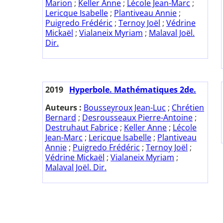
Marion
;
Keller Anne
;
Lécole Jean-Marc
;
Lericque Isabelle
;
Plantiveau Annie
;
Puigredo Frédéric
;
Ternoy Joël
;
Védrine
Mickaël
;
Vialaneix Myriam
;
Malaval Joël.
Dir.
2019
Hyperbole. Mathématiques 2de.
Auteurs :
Bousseyroux Jean-Luc
;
Chrétien
Bernard
;
Desrousseaux Pierre-Antoine
;
Destruhaut Fabrice
;
Keller Anne
;
Lécole
Jean-Marc
;
Lericque Isabelle
;
Plantiveau
Annie
;
Puigredo Frédéric
;
Ternoy Joël
;
Védrine Mickaël
;
Vialaneix Myriam
;
Malaval Joël. Dir.