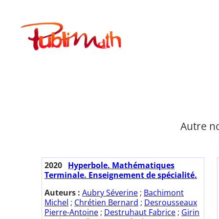
Aller
au
Publimath
contenu
Autre n
2020
Hyperbole. Mathématiques
Terminale. Enseignement de spécialité.
Auteurs :
Aubry Séverine
;
Bachimont
Michel
;
Chrétien Bernard
;
Desrousseaux
Pierre-Antoine
;
Destruhaut Fabrice
;
Girin