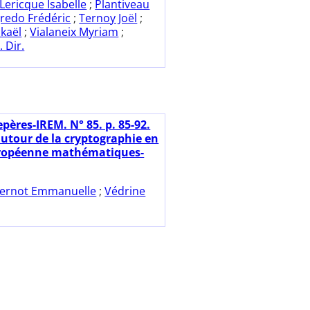
Lericque Isabelle
;
Plantiveau
redo Frédéric
;
Ternoy Joël
;
kaël
;
Vialaneix Myriam
;
. Dir.
pères-IREM. N° 85. p. 85-92.
autour de la cryptographie en
uropéenne mathématiques-
ernot Emmanuelle
;
Védrine