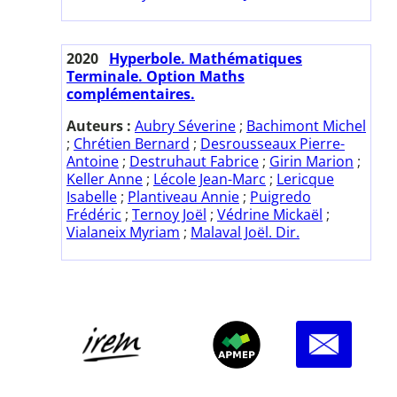
2020
Hyperbole. Mathématiques
Terminale. Option Maths
complémentaires.
Auteurs :
Aubry Séverine
;
Bachimont Michel
;
Chrétien Bernard
;
Desrousseaux Pierre-
Antoine
;
Destruhaut Fabrice
;
Girin Marion
;
Keller Anne
;
Lécole Jean-Marc
;
Lericque
Isabelle
;
Plantiveau Annie
;
Puigredo
Frédéric
;
Ternoy Joël
;
Védrine Mickaël
;
Vialaneix Myriam
;
Malaval Joël. Dir.