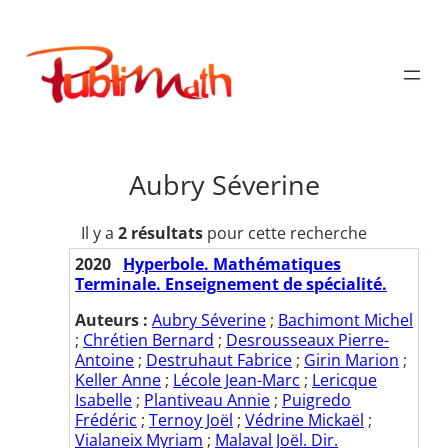
Aller
au
Publimath
contenu
Aubry Séverine
Il y a
2 résultats
pour cette recherche
2020
Hyperbole. Mathématiques
Terminale. Enseignement de spécialité.
Auteurs :
Aubry Séverine
;
Bachimont Michel
;
Chrétien Bernard
;
Desrousseaux Pierre-
Antoine
;
Destruhaut Fabrice
;
Girin Marion
;
Keller Anne
;
Lécole Jean-Marc
;
Lericque
Isabelle
;
Plantiveau Annie
;
Puigredo
Frédéric
;
Ternoy Joël
;
Védrine Mickaël
;
Vialaneix Myriam
;
Malaval Joël. Dir.