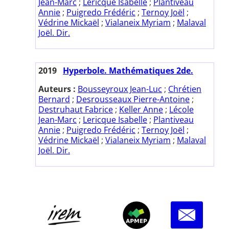
Jean-Marc
;
Lericque Isabelle
;
Plantiveau
Annie
;
Puigredo Frédéric
;
Ternoy Joël
;
Védrine Mickaël
;
Vialaneix Myriam
;
Malaval
Joël. Dir.
2019
Hyperbole. Mathématiques 2de.
Auteurs :
Bousseyroux Jean-Luc
;
Chrétien
Bernard
;
Desrousseaux Pierre-Antoine
;
Destruhaut Fabrice
;
Keller Anne
;
Lécole
Jean-Marc
;
Lericque Isabelle
;
Plantiveau
Annie
;
Puigredo Frédéric
;
Ternoy Joël
;
Védrine Mickaël
;
Vialaneix Myriam
;
Malaval
Joël. Dir.