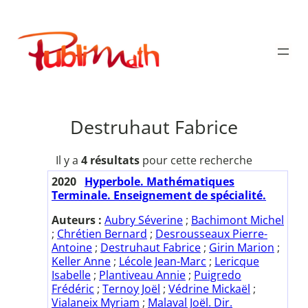
Aller
au
Publimath
contenu
Destruhaut Fabrice
Il y a
4 résultats
pour cette recherche
2020
Hyperbole. Mathématiques
Terminale. Enseignement de spécialité.
Auteurs :
Aubry Séverine
;
Bachimont Michel
;
Chrétien Bernard
;
Desrousseaux Pierre-
Antoine
;
Destruhaut Fabrice
;
Girin Marion
;
Keller Anne
;
Lécole Jean-Marc
;
Lericque
Isabelle
;
Plantiveau Annie
;
Puigredo
Frédéric
;
Ternoy Joël
;
Védrine Mickaël
;
Vialaneix Myriam
;
Malaval Joël. Dir.