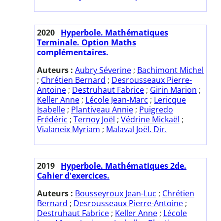
2020
Hyperbole. Mathématiques
Terminale. Option Maths
complémentaires.
Auteurs :
Aubry Séverine
;
Bachimont Michel
;
Chrétien Bernard
;
Desrousseaux Pierre-
Antoine
;
Destruhaut Fabrice
;
Girin Marion
;
Keller Anne
;
Lécole Jean-Marc
;
Lericque
Isabelle
;
Plantiveau Annie
;
Puigredo
Frédéric
;
Ternoy Joël
;
Védrine Mickaël
;
Vialaneix Myriam
;
Malaval Joël. Dir.
2019
Hyperbole. Mathématiques 2de.
Cahier d'exercices.
Auteurs :
Bousseyroux Jean-Luc
;
Chrétien
Bernard
;
Desrousseaux Pierre-Antoine
;
Destruhaut Fabrice
;
Keller Anne
;
Lécole