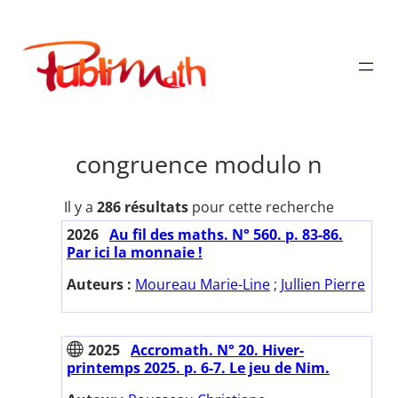
Aller
au
Publimath
contenu
congruence modulo n
Il y a
286 résultats
pour cette recherche
2026
Au fil des maths. N° 560. p. 83-86.
Par ici la monnaie !
Auteurs :
Moureau Marie-Line
;
Jullien Pierre
2025
Accromath. N° 20. Hiver-
printemps 2025. p. 6-7. Le jeu de Nim.