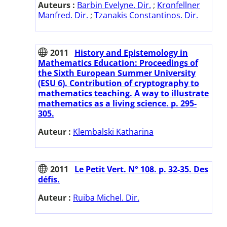
Auteurs :
Barbin Evelyne. Dir.
;
Kronfellner
Manfred. Dir.
;
Tzanakis Constantinos. Dir.
2011
History and Epistemology in
Mathematics Education: Proceedings of
the Sixth European Summer University
(ESU 6). Contribution of cryptography to
mathematics teaching. A way to illustrate
mathematics as a living science. p. 295-
305.
Auteur :
Klembalski Katharina
2011
Le Petit Vert. N° 108. p. 32-35. Des
défis.
Auteur :
Ruiba Michel. Dir.