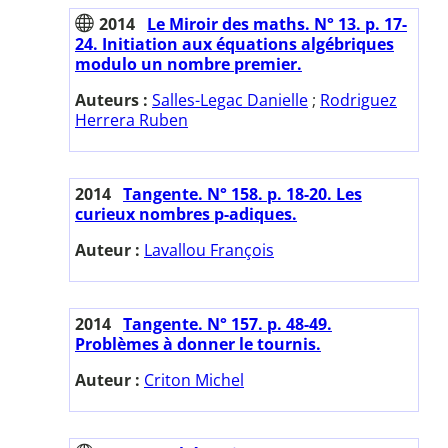
2014
Le Miroir des maths. N° 13. p. 17-
24. Initiation aux équations algébriques
modulo un nombre premier.
Auteurs :
Salles-Legac Danielle
;
Rodriguez
Herrera Ruben
2014
Tangente. N° 158. p. 18-20. Les
curieux nombres p-adiques.
Auteur :
Lavallou François
2014
Tangente. N° 157. p. 48-49.
Problèmes à donner le tournis.
Auteur :
Criton Michel