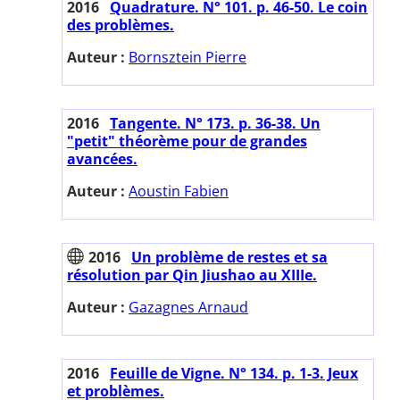
2016
Quadrature. N° 101. p. 46-50. Le coin
des problèmes.
Auteur :
Bornsztein Pierre
2016
Tangente. N° 173. p. 36-38. Un
"petit" théorème pour de grandes
avancées.
Auteur :
Aoustin Fabien
2016
Un problème de restes et sa
résolution par Qin Jiushao au XIIIe.
Auteur :
Gazagnes Arnaud
2016
Feuille de Vigne. N° 134. p. 1-3. Jeux
et problèmes.