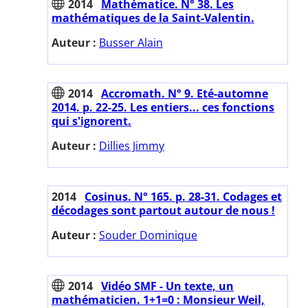
2014
Mathématice. N° 38. Les
mathématiques de la Saint-Valentin.
Auteur :
Busser Alain
2014
Accromath. N° 9. Eté-automne
2014. p. 22-25. Les entiers... ces fonctions
qui s'ignorent.
Auteur :
Dillies Jimmy
2014
Cosinus. N° 165. p. 28-31. Codages et
décodages sont partout autour de nous !
Auteur :
Souder Dominique
2014
Vidéo SMF - Un texte, un
mathématicien. 1+1=0 : Monsieur Weil,