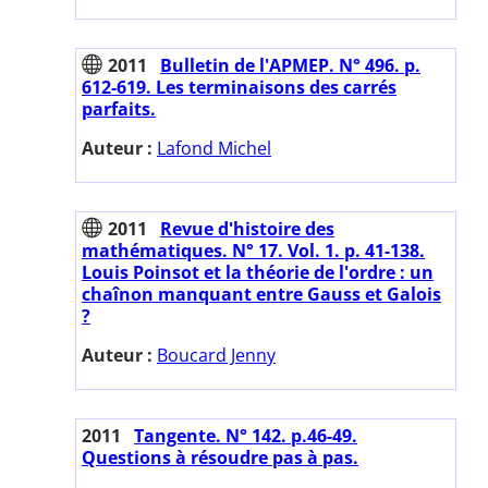
2011
Bulletin de l'APMEP. N° 496. p.
612-619. Les terminaisons des carrés
parfaits.
Auteur :
Lafond Michel
2011
Revue d'histoire des
mathématiques. N° 17. Vol. 1. p. 41-138.
Louis Poinsot et la théorie de l'ordre : un
chaînon manquant entre Gauss et Galois
?
Auteur :
Boucard Jenny
2011
Tangente. N° 142. p.46-49.
Questions à résoudre pas à pas.