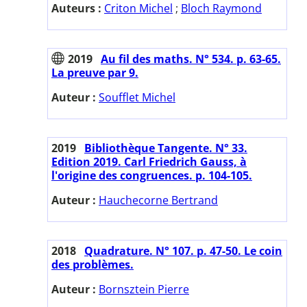
Auteurs :
Criton Michel
;
Bloch Raymond
2019
Au fil des maths. N° 534. p. 63-65.
La preuve par 9.
Auteur :
Soufflet Michel
2019
Bibliothèque Tangente. N° 33.
Edition 2019. Carl Friedrich Gauss, à
l'origine des congruences. p. 104-105.
Auteur :
Hauchecorne Bertrand
2018
Quadrature. N° 107. p. 47-50. Le coin
des problèmes.
Auteur :
Bornsztein Pierre