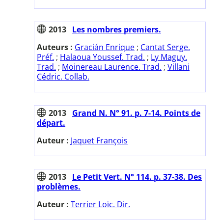
2013
Les nombres premiers.
Auteurs :
Gracián Enrique
;
Cantat Serge.
Préf.
;
Halaoua Youssef. Trad.
;
Ly Maguy.
Trad.
;
Moinereau Laurence. Trad.
;
Villani
Cédric. Collab.
2013
Grand N. N° 91. p. 7-14. Points de
départ.
Auteur :
Jaquet François
2013
Le Petit Vert. N° 114. p. 37-38. Des
problèmes.
Auteur :
Terrier Loïc. Dir.