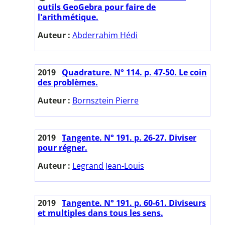
outils GeoGebra pour faire de
l'arithmétique.
Auteur :
Abderrahim Hédi
2019
Quadrature. N° 114. p. 47-50. Le coin
des problèmes.
Auteur :
Bornsztein Pierre
2019
Tangente. N° 191. p. 26-27. Diviser
pour régner.
Auteur :
Legrand Jean-Louis
2019
Tangente. N° 191. p. 60-61. Diviseurs
et multiples dans tous les sens.