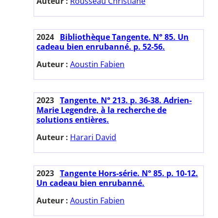
Auteur :
Rousseau Christiane
2024
Bibliothèque Tangente. N° 85. Un
cadeau bien enrubanné. p. 52-56.
Auteur :
Aoustin Fabien
2023
Tangente. N° 213. p. 36-38. Adrien-
Marie Legendre, à la recherche de
solutions entières.
Auteur :
Harari David
2023
Tangente Hors-série. N° 85. p. 10-12.
Un cadeau bien enrubanné.
Auteur :
Aoustin Fabien