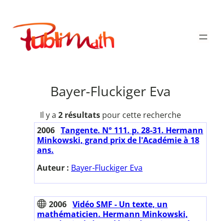
Aller
au
Publimath
contenu
Bayer-Fluckiger Eva
Il y a
2 résultats
pour cette recherche
2006
Tangente. N° 111. p. 28-31. Hermann
Minkowski, grand prix de l'Académie à 18
ans.
Auteur :
Bayer-Fluckiger Eva
2006
Vidéo SMF - Un texte, un
mathématicien. Hermann Minkowski,