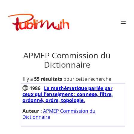
Aller
au
Publimath
contenu
APMEP Commission du
Dictionnaire
Il y a
55 résultats
pour cette recherche
1986
La mathématique parlée par
ceux qui l'enseignent : connexe, filtre,
ordonné, ordre, topologie.
Auteur :
APMEP Commission du
Dictionnaire