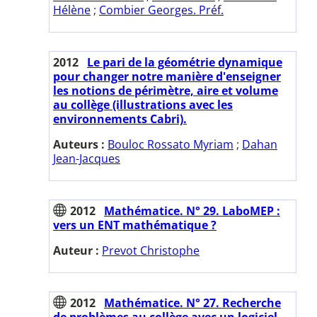
Hélène
;
Combier Georges. Préf.
2012
Le pari de la géométrie dynamique
pour changer notre manière d'enseigner
les notions de périmètre, aire et volume
au collège (illustrations avec les
environnements Cabri).
Auteurs :
Bouloc Rossato Myriam
;
Dahan
Jean-Jacques
2012
Mathématice. N° 29. LaboMEP :
vers un ENT mathématique ?
Auteur :
Prevot Christophe
2012
Mathématice. N° 27. Recherche
de problèmes au collège avec un logiciel