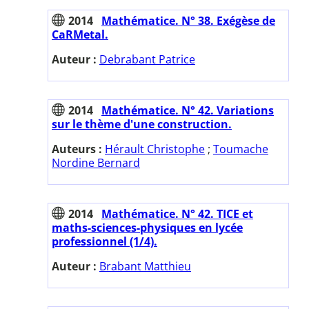
2014
Mathématice. N° 38. Exégèse de
CaRMetal.
Auteur :
Debrabant Patrice
2014
Mathématice. N° 42. Variations
sur le thème d'une construction.
Auteurs :
Hérault Christophe
;
Toumache
Nordine Bernard
2014
Mathématice. N° 42. TICE et
maths-sciences-physiques en lycée
professionnel (1/4).
Auteur :
Brabant Matthieu