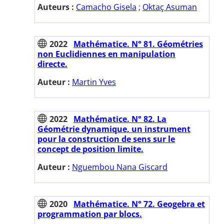
Auteurs :
Camacho Gisela
;
Oktaç Asuman
2022
Mathématice. N° 81. Géométries
non Euclidiennes en manipulation
directe.
Auteur :
Martin Yves
2022
Mathématice. N° 82. La
Géométrie dynamique, un instrument
pour la construction de sens sur le
concept de position limite.
Auteur :
Nguembou Nana Giscard
2020
Mathématice. N° 72. Geogebra et
programmation par blocs.