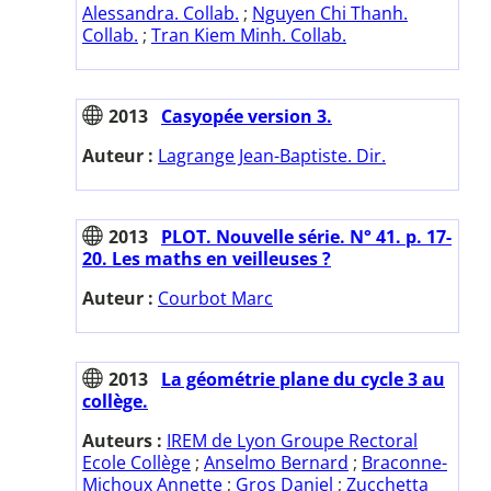
Alessandra. Collab.
;
Nguyen Chi Thanh.
Collab.
;
Tran Kiem Minh. Collab.
2013
Casyopée version 3.
Auteur :
Lagrange Jean-Baptiste. Dir.
2013
PLOT. Nouvelle série. N° 41. p. 17-
20. Les maths en veilleuses ?
Auteur :
Courbot Marc
2013
La géométrie plane du cycle 3 au
collège.
Auteurs :
IREM de Lyon Groupe Rectoral
Ecole Collège
;
Anselmo Bernard
;
Braconne-
Michoux Annette
;
Gros Daniel
;
Zucchetta