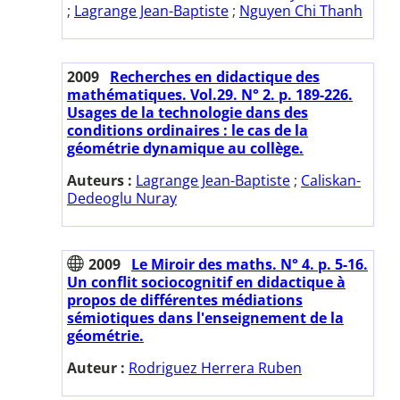
;
Lagrange Jean-Baptiste
;
Nguyen Chi Thanh
2009
Recherches en didactique des
mathématiques. Vol.29. N° 2. p. 189-226.
Usages de la technologie dans des
conditions ordinaires : le cas de la
géométrie dynamique au collège.
Auteurs :
Lagrange Jean-Baptiste
;
Caliskan-
Dedeoglu Nuray
2009
Le Miroir des maths. N° 4. p. 5-16.
Un conflit sociocognitif en didactique à
propos de différentes médiations
sémiotiques dans l'enseignement de la
géométrie.
Auteur :
Rodriguez Herrera Ruben