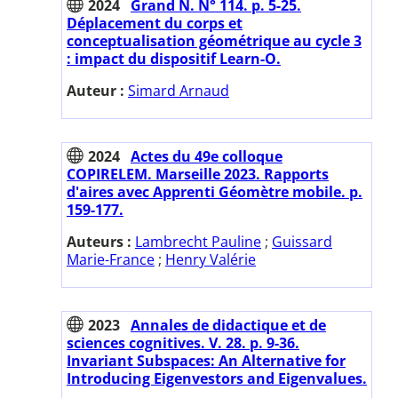
2024
Grand N. N° 114. p. 5-25.
Déplacement du corps et
conceptualisation géométrique au cycle 3
: impact du dispositif Learn-O.
Auteur :
Simard Arnaud
2024
Actes du 49e colloque
COPIRELEM. Marseille 2023. Rapports
d'aires avec Apprenti Géomètre mobile. p.
159-177.
Auteurs :
Lambrecht Pauline
;
Guissard
Marie-France
;
Henry Valérie
2023
Annales de didactique et de
sciences cognitives. V. 28. p. 9-36.
Invariant Subspaces: An Alternative for
Introducing Eigenvestors and Eigenvalues.