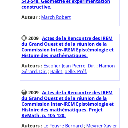
543-548. Géométrie et expérimentation
constructive.
Auteur :
March Robert
2009
Actes de la Rencontre des IREM
du Grand Ouest et de la réunion de la
Commission Inter-IREM Epistémologie et
Histoire des mathématiques.
Auteurs :
Escofier Jean-Pierre. Dir.
;
Hamon
Gérard. Dir.
;
Bailet Joëlle. Préf.
2009
Actes de la Rencontre des IREM
du Grand Ouest et de la réunion de la
Commission Inter-IREM Epistémologie et
Histoire des mathématiques. Projet
ReMath. p. 105-120.
Auteurs :
Le Feuvre Bernard
;
Meyrier Xavier