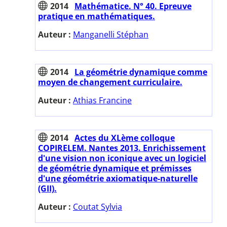
2014
Mathématice. N° 40. Epreuve
pratique en mathématiques.
Auteur :
Manganelli Stéphan
2014
La géométrie dynamique comme
moyen de changement curriculaire.
Auteur :
Athias Francine
2014
Actes du XLème colloque
COPIRELEM. Nantes 2013. Enrichissement
d'une vision non iconique avec un logiciel
de géométrie dynamique et prémisses
d'une géométrie axiomatique-naturelle
(GII).
Auteur :
Coutat Sylvia