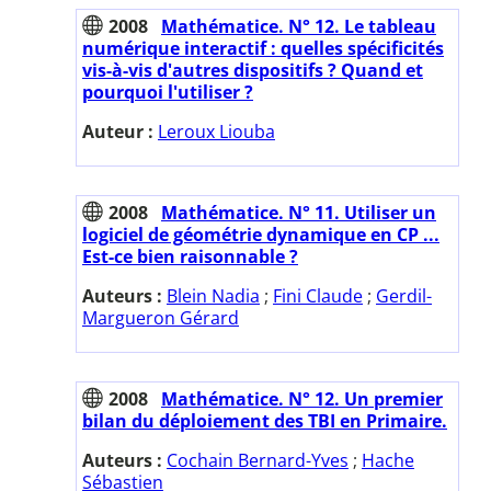
2008
Mathématice. N° 12. Le tableau
numérique interactif : quelles spécificités
vis-à-vis d'autres dispositifs ? Quand et
pourquoi l'utiliser ?
Auteur :
Leroux Liouba
2008
Mathématice. N° 11. Utiliser un
logiciel de géométrie dynamique en CP ...
Est-ce bien raisonnable ?
Auteurs :
Blein Nadia
;
Fini Claude
;
Gerdil-
Margueron Gérard
2008
Mathématice. N° 12. Un premier
bilan du déploiement des TBI en Primaire.
Auteurs :
Cochain Bernard-Yves
;
Hache
Sébastien