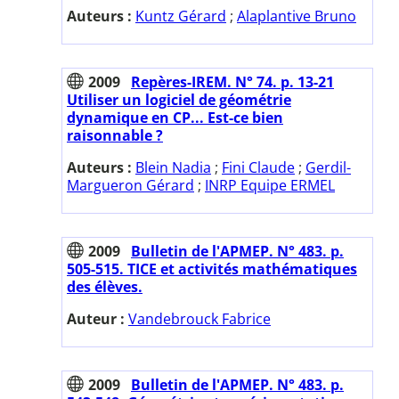
Auteurs :
Kuntz Gérard
;
Alaplantive Bruno
2009
Repères-IREM. N° 74. p. 13-21
Utiliser un logiciel de géométrie
dynamique en CP... Est-ce bien
raisonnable ?
Auteurs :
Blein Nadia
;
Fini Claude
;
Gerdil-
Margueron Gérard
;
INRP Equipe ERMEL
2009
Bulletin de l'APMEP. N° 483. p.
505-515. TICE et activités mathématiques
des élèves.
Auteur :
Vandebrouck Fabrice
2009
Bulletin de l'APMEP. N° 483. p.