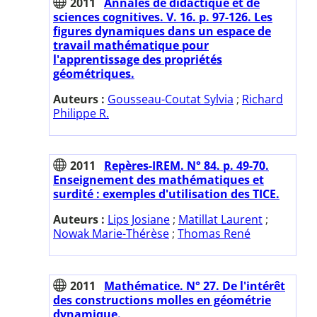
2011
Annales de didactique et de
sciences cognitives. V. 16. p. 97-126. Les
figures dynamiques dans un espace de
travail mathématique pour
l'apprentissage des propriétés
géométriques.
Auteurs :
Gousseau-Coutat Sylvia
;
Richard
Philippe R.
2011
Repères-IREM. N° 84. p. 49-70.
Enseignement des mathématiques et
surdité : exemples d'utilisation des TICE.
Auteurs :
Lips Josiane
;
Matillat Laurent
;
Nowak Marie-Thérèse
;
Thomas René
2011
Mathématice. N° 27. De l'intérêt
des constructions molles en géométrie
dynamique.