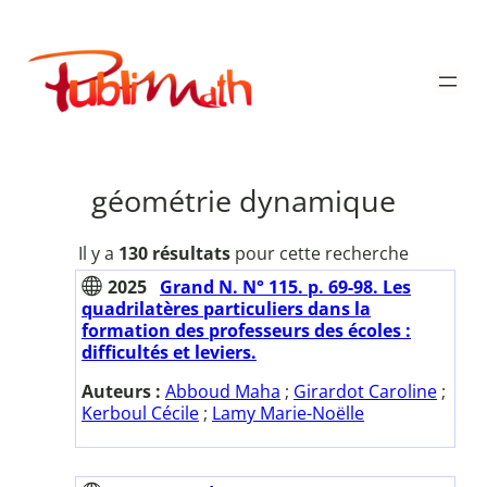
Aller
au
Publimath
contenu
géométrie dynamique
Il y a
130 résultats
pour cette recherche
2025
Grand N. N° 115. p. 69-98. Les
quadrilatères particuliers dans la
formation des professeurs des écoles :
difficultés et leviers.
Auteurs :
Abboud Maha
;
Girardot Caroline
;
Kerboul Cécile
;
Lamy Marie-Noëlle