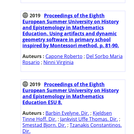
2019
Proceedings of the Eighth
European Summer University on History
and Epistemology in Mathematics
Education. Using artifacts and dynamic
geometry software in primary school
inspired by Montessori method. p. 81-90.
Auteurs :
Capone Roberto
;
Del Sorbo Maria
Rosario
;
Ninni Virginia
2019
Proceedings of the Eighth
European Summer University on History
and Epistemology in Mathematics
Education ESU 8.
Auteurs :
Barbin Evelyne. Dir.
;
Kjeldsen
Tinne Hoff. Dir.
;
Jankvist Uffe Thomas. Dir.
;
Smestad Bjorn. Dir.
;
Tzanakis Constantinos.
Dir.