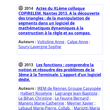
2014
Actes du XLème colloque
COPIRELEM. Nantes 2013. A la découverte
des triangles : de la manipulation de
segments dans un logiciel de
mathématiques dynamiques à la
construction à la règle et au compas.
Auteurs :
Voltoline Anne
;
Calpe Anne
;
Soury-Lavergne Sophie
2013
Les fonctions : comprendre la
notion et résoudre des problèmes de la
3ème à la Terminale. L'apport d'un logiciel
dédié.
Auteurs :
IREM de Rennes Groupe Casyopée
;
Halbert Roselyne
;
Lagrange Jean-Baptiste
;
Le Bihan Christine
;
Le Feuvre Bernard
;
Manens Marie-Catherine
;
Meyrier Xavier
;
Lebaud Marie-Pierre. Collab.
;
Mariotti Maria