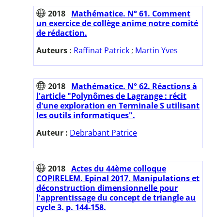
2018
Mathématice. N° 61. Comment
un exercice de collège anime notre comité
de rédaction.
Auteurs :
Raffinat Patrick
;
Martin Yves
2018
Mathématice. N° 62. Réactions à
l'article "Polynômes de Lagrange : récit
d'une exploration en Terminale S utilisant
les outils informatiques".
Auteur :
Debrabant Patrice
2018
Actes du 44ème colloque
COPIRELEM. Epinal 2017. Manipulations et
déconstruction dimensionnelle pour
l'apprentissage du concept de triangle au
cycle 3. p. 144-158.