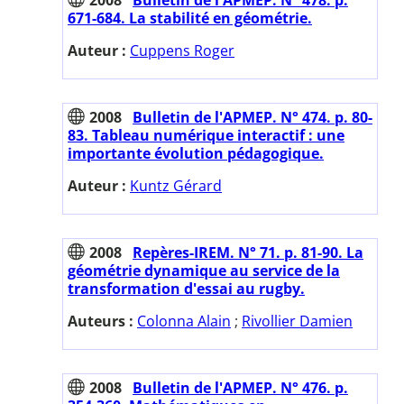
671-684. La stabilité en géométrie.
Auteur :
Cuppens Roger
2008
Bulletin de l'APMEP. N° 474. p. 80-
83. Tableau numérique interactif : une
importante évolution pédagogique.
Auteur :
Kuntz Gérard
2008
Repères-IREM. N° 71. p. 81-90. La
géométrie dynamique au service de la
transformation d'essai au rugby.
Auteurs :
Colonna Alain
;
Rivollier Damien
2008
Bulletin de l'APMEP. N° 476. p.