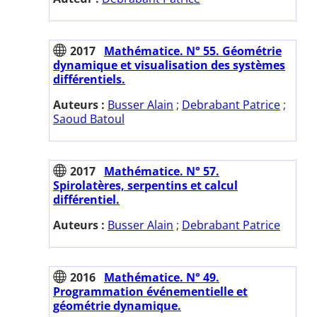
2017
Mathématice. N° 55. Géométrie
dynamique et visualisation des systèmes
différentiels.
Auteurs :
Busser Alain
;
Debrabant Patrice
;
Saoud Batoul
2017
Mathématice. N° 57.
Spirolatères, serpentins et calcul
différentiel.
Auteurs :
Busser Alain
;
Debrabant Patrice
2016
Mathématice. N° 49.
Programmation événementielle et
géométrie dynamique.