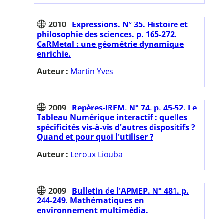
2010
Expressions. N° 35. Histoire et
philosophie des sciences. p. 165-272.
CaRMetal : une géométrie dynamique
enrichie.
Auteur :
Martin Yves
2009
Repères-IREM. N° 74. p. 45-52. Le
Tableau Numérique interactif : quelles
spécificités vis-à-vis d'autres dispositifs ?
Quand et pour quoi l'utiliser ?
Auteur :
Leroux Liouba
2009
Bulletin de l'APMEP. N° 481. p.
244-249. Mathématiques en
environnement multimédia.