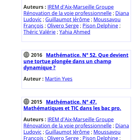
Auteurs :
IREM d'Aix-Marseille Groupe
Rénovation de la voie professionnelle
;
Diana
Ludovic
;
Guillaumot Jérôme
;
Moussavou
François
;
Olivero Serge
;
Pison Delphine
;
Théric Valérie
;
Yahia Ahmed
2016
Mathématice. N° 52. Que devient
une tortue plongée dans un champ
dynamique ?
Auteur :
Martin Yves
2015
Mathématice. N° 47.
Mathématiques et TIC dans les bac pro.
Auteurs :
IREM d'Aix-Marseille Groupe
Rénovation de la voie professionnelle
;
Diana
Ludovic
;
Guillaumot Jérôme
;
Moussavou
François
;
Olivero Serge
;
Pison Delphine
;