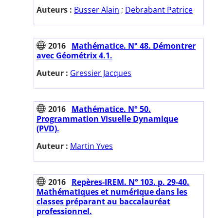
Auteurs :
Busser Alain
;
Debrabant Patrice
2016
Mathématice. N° 48. Démontrer
avec Géométrix 4.1.
Auteur :
Gressier Jacques
2016
Mathématice. N° 50.
Programmation Visuelle Dynamique
(PVD).
Auteur :
Martin Yves
2016
Repères-IREM. N° 103. p. 29-40.
Mathématiques et numérique dans les
classes préparant au baccalauréat
professionnel.