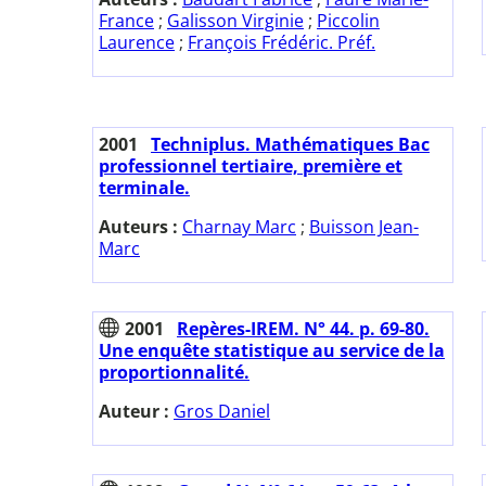
France
;
Galisson Virginie
;
Piccolin
Laurence
;
François Frédéric. Préf.
2001
Techniplus. Mathématiques Bac
professionnel tertiaire, première et
terminale.
Auteurs :
Charnay Marc
;
Buisson Jean-
Marc
2001
Repères-IREM. N° 44. p. 69-80.
Une enquête statistique au service de la
proportionnalité.
Auteur :
Gros Daniel