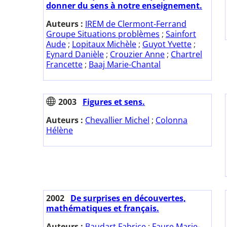
donner du sens à notre enseignement.
Auteurs :
IREM de Clermont-Ferrand
Groupe Situations problèmes
;
Sainfort
Aude
;
Lopitaux Michèle
;
Guyot Yvette
;
Eynard Danièle
;
Crouzier Anne
;
Chartrel
Francette
;
Baaj Marie-Chantal
2003
Figures et sens.
Auteurs :
Chevallier Michel
;
Colonna
Hélène
2002
De surprises en découvertes,
mathématiques et français.
Auteurs :
Baudart Fabrice
;
Faure Marie-