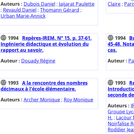
Auteurs :
Dubois Daniel
;
Jaijarat Paulette
Claire
;
Pari
;
Revauld Daniel
;
Thomann Gérard
;
Urban Marie-Annick
1994
Repères-IREM. N° 15. p. 37-61.
1994
Bu
Ingénierie didactique et évolution du
45-48. Nota
rapport au savoir.
cas.
Auteur :
Douady Régine
Auteur :
Pa
1993
A la rencontre des nombres
1993
Re
décimaux à l'école élémentaire.
Introducti
seconde de
Auteurs :
Archer Monique
;
Roy Monique
Auteurs :
I
Groupe Lyc
H.
;
Lacour 
Noirfalise 
Roddier Jea