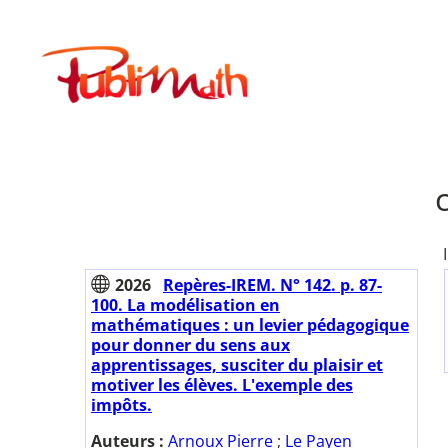
Aller
au
Publimath
contenu
2026
Repères-IREM. N° 142. p. 87-
100. La modélisation en
mathématiques : un levier pédagogique
pour donner du sens aux
apprentissages, susciter du plaisir et
motiver les élèves. L'exemple des
impôts.
Auteurs :
Arnoux Pierre
;
Le Payen