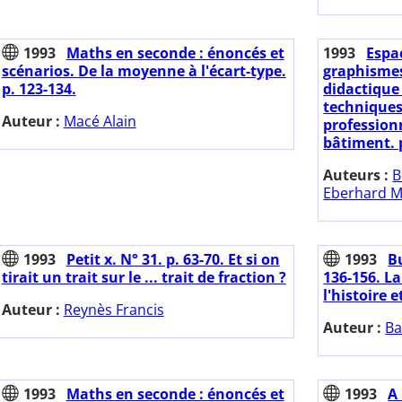
1993
Maths en seconde : énoncés et
1993
Espa
scénarios. De la moyenne à l'écart-type.
graphismes
p. 123-134.
didactique
techniques
Auteur :
Macé Alain
profession
bâtiment. p
Auteurs :
B
Eberhard M
1993
Petit x. N° 31. p. 63-70. Et si on
1993
Bu
tirait un trait sur le ... trait de fraction ?
136-156. L
l'histoire e
Auteur :
Reynès Francis
Auteur :
Ba
1993
Maths en seconde : énoncés et
1993
A