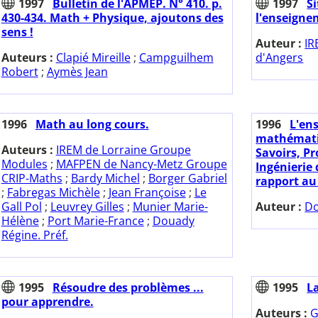
1997
Bulletin de l'APMEP. N° 410. p.
1997
S
430-434. Math + Physique, ajoutons des
l'enseignem
sens !
Auteur :
IR
Auteurs :
Clapié Mireille
;
Campguilhem
d'Angers
Robert
;
Aymès Jean
1996
Math au long cours.
1996
L'en
mathématiq
Auteurs :
IREM de Lorraine Groupe
Savoirs, P
Modules
;
MAFPEN de Nancy-Metz Groupe
Ingénierie
CRIP-Maths
;
Bardy Michel
;
Borger Gabriel
rapport au 
;
Fabregas Michèle
;
Jean Françoise
;
Le
Gall Pol
;
Leuvrey Gilles
;
Munier Marie-
Auteur :
Do
Hélène
;
Port Marie-France
;
Douady
Régine. Préf.
1995
Résoudre des problèmes ...
1995
L
pour apprendre.
Auteurs :
G