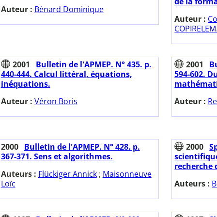
de la form
Auteur :
Bénard Dominique
Auteur :
Co
COPIRELEM.
2001
Bulletin de l'APMEP. N° 435. p.
2001
Bu
440-444. Calcul littéral, équations,
594-602. D
inéquations.
mathémati
Auteur :
Véron Boris
Auteur :
Re
2000
Bulletin de l'APMEP. N° 428. p.
2000
Sp
367-371. Sens et algorithmes.
scientifiq
recherche 
Auteurs :
Flückiger Annick
;
Maisonneuve
Loïc
Auteurs :
B