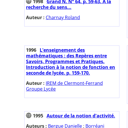
1998
Grand N. N° 64. p. 59-63. A la
recherche du sens...
Auteur :
Charnay Roland
1996
L'enseignement des
mathématiques : des Repères entre
Savoirs, Programmes et Pratiques.
Introduction à la notion de fonction en
seconde de lycée. p. 159-170.
Auteur :
IREM de Clermont-Ferrand
Groupe Lycée
1995
Autour de la notion d'activité.
Auteurs :
Bergue Danielle
;
Borréani