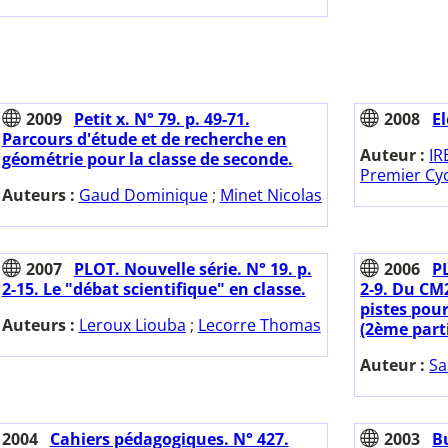
2009
Petit x. N° 79. p. 49-71.
2008
E
Parcours d'étude et de recherche en
Auteur :
IR
géométrie pour la classe de seconde.
Premier Cy
Auteurs :
Gaud Dominique
;
Minet Nicolas
2007
PLOT. Nouvelle série. N° 19. p.
2006
PL
2-15. Le "débat scientifique" en classe.
2-9. Du CM2
pistes pour
Auteurs :
Leroux Liouba
;
Lecorre Thomas
(2ème parti
Auteur :
Sa
2004
Cahiers pédagogiques. N° 427.
2003
Bu