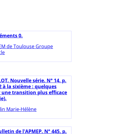
léments 0.
EM de Toulouse Groupe
cle
OT. Nouvelle série. N° 14. p.
 à la sixième : quelques
 une transition plus efficace
e).
lin Marie-Hélène
lletin de l'APMEP. N° 445. p.