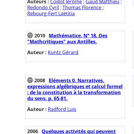
Auteurs :
Coillot Jérôme
;
Gaud Matthieu
;
Redondo Cyril
;
Thomas Florence
;
Rebourg-Fert Laëtitia
2010
Mathématice. N° 18. Des
"Mathcritiques" aux Antilles.
Auteur :
Kuntz Gérard
2008
Eléments 0. Narratives,
expressions algébriques et calcul formel
: de la constitution à la transformation
du sens. p. 65-81.
Auteur :
Radford Luis
2006
Quelques activités qui peuvent