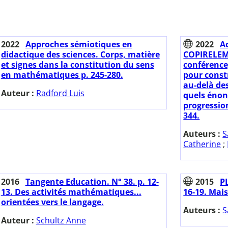
2022
Approches sémiotiques en
2022
A
didactique des sciences. Corps, matière
COPIRELEM.
et signes dans la constitution du sens
conférence
en mathématiques p. 245-280.
pour const
au-delà des
Auteur :
Radford Luis
quels énon
progression
344.
Auteurs :
S
Catherine
;
2016
Tangente Education. N° 38. p. 12-
2015
PL
13. Des activités mathématiques...
16-19. Mais
orientées vers le langage.
Auteurs :
S
Auteur :
Schultz Anne