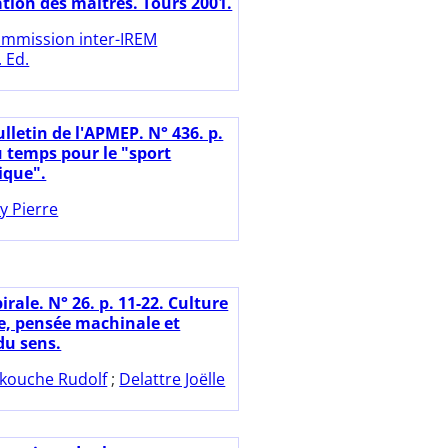
ation des maîtres. Tours 2001.
mmission inter-IREM
 Ed.
lletin de l'APMEP. N° 436. p.
u temps pour le "sport
que".
y Pierre
irale. N° 26. p. 11-22. Culture
ue, pensée machinale et
du sens.
kouche Rudolf
;
Delattre Joëlle