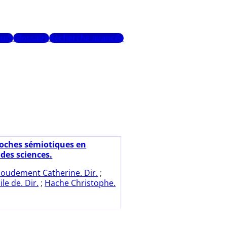
urs
Glossaire
Recherche avancée
oches sémiotiques en
des sciences.
oudement Catherine. Dir.
;
le de. Dir.
;
Hache Christophe.