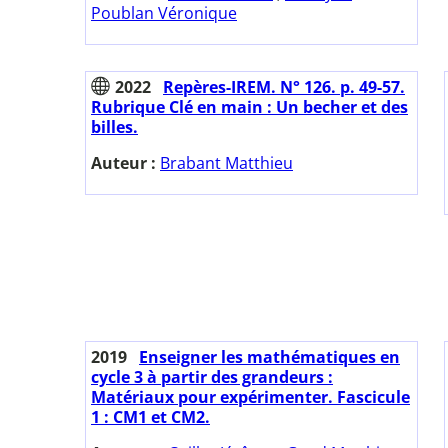
Poublan Véronique
2022
Repères-IREM. N° 126. p. 49-57.
Rubrique Clé en main : Un becher et des
billes.
Auteur :
Brabant Matthieu
2019
Enseigner les mathématiques en
cycle 3 à partir des grandeurs :
Matériaux pour expérimenter. Fascicule
1 : CM1 et CM2.