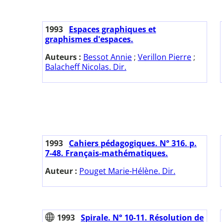
1993
Espaces graphiques et
graphismes d'espaces.
Auteurs :
Bessot Annie
;
Verillon Pierre
;
Balacheff Nicolas. Dir.
1993
Cahiers pédagogiques. N° 316. p.
7-48. Français-mathématiques.
Auteur :
Pouget Marie-Hélène. Dir.
1993
Spirale. N° 10-11. Résolution de