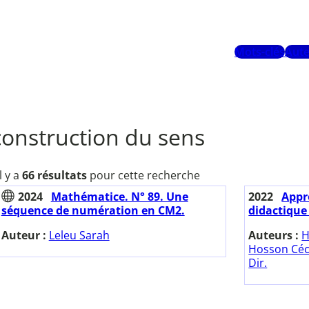
Mots-clés
Aute
construction du sens
Il y a
66 résultats
pour cette recherche
2024
Mathématice. N° 89. Une
2022
Appr
séquence de numération en CM2.
didactique 
Auteur :
Leleu Sarah
Auteurs :
H
Hosson Céci
Dir.