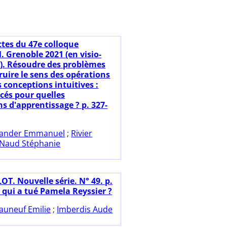
ctes du 47e colloque
 Grenoble 2021 (en visio-
). Résoudre des problèmes
ruire le sens des opérations
 conceptions intuitives :
cés pour quelles
s d'apprentissage ? p. 327-
ander Emmanuel
;
Rivier
Naud Stéphanie
OT. Nouvelle série. N° 49. p.
 qui a tué Pamela Reyssier ?
auneuf Emilie
;
Imberdis Aude