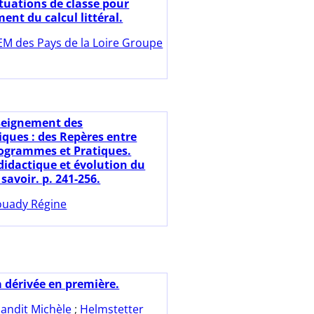
ituations de classe pour
ent du calcul littéral.
EM des Pays de la Loire Groupe
seignement des
ues : des Repères entre
rogrammes et Pratiques.
 didactique et évolution du
savoir. p. 241-256.
uady Régine
a dérivée en première.
andit Michèle
;
Helmstetter