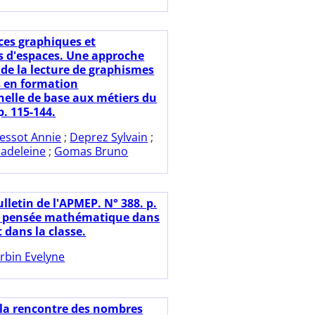
ces graphiques et
 d'espaces. Une approche
 de la lecture de graphismes
 en formation
nelle de base aux métiers du
. 115-144.
essot Annie
;
Deprez Sylvain
;
adeleine
;
Gomas Bruno
lletin de l'APMEP. N° 388. p.
a pensée mathématique dans
t dans la classe.
rbin Evelyne
 la rencontre des nombres