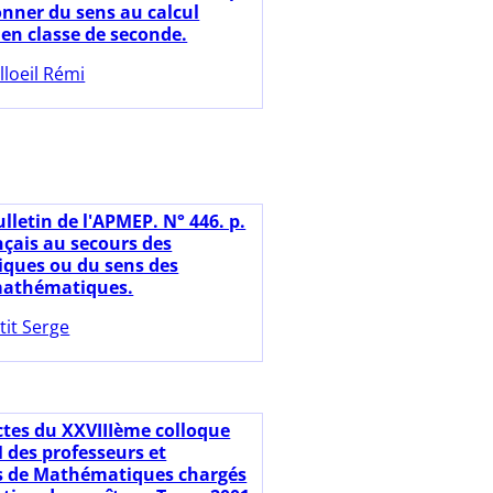
onner du sens au calcul
 en classe de seconde.
lloeil Rémi
lletin de l'APMEP. N° 446. p.
nçais au secours des
ques ou du sens des
mathématiques.
tit Serge
ctes du XXVIIIème colloque
des professeurs et
s de Mathématiques chargés