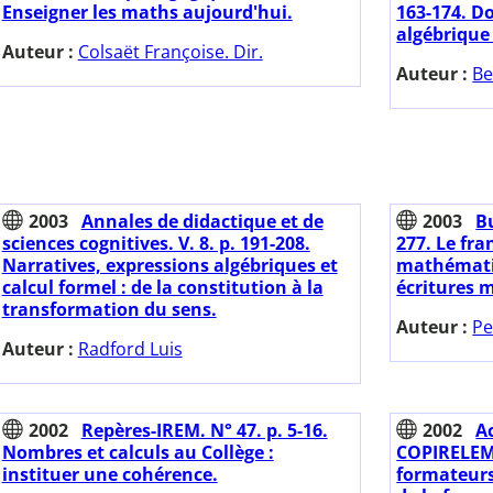
Enseigner les maths aujourd'hui.
163-174. D
algébrique
Auteur :
Colsaët Françoise. Dir.
Auteur :
Be
2003
Annales de didactique et de
2003
Bu
sciences cognitives. V. 8. p. 191-208.
277. Le fra
Narratives, expressions algébriques et
mathémati
calcul formel : de la constitution à la
écritures 
transformation du sens.
Auteur :
Pe
Auteur :
Radford Luis
2002
Repères-IREM. N° 47. p. 5-16.
2002
A
Nombres et calculs au Collège :
COPIRELEM 
instituer une cohérence.
formateur