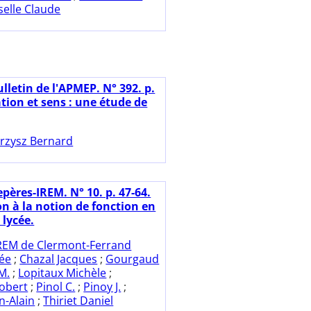
selle Claude
lletin de l'APMEP. N° 392. p.
tion et sens : une étude de
rzysz Bernard
pères-IREM. N° 10. p. 47-64.
on à la notion de fonction en
 lycée.
REM de Clermont-Ferrand
ée
;
Chazal Jacques
;
Gourgaud
M.
;
Lopitaux Michèle
;
Robert
;
Pinol C.
;
Pinoy J.
;
n-Alain
;
Thiriet Daniel