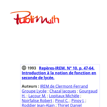
Aller
au
Publimath
contenu
1993
Repères-IREM. N° 10. p. 47-64.
Introduction à la notion de fonction en
seconde de lycée.
Auteurs :
IREM de Clermont-Ferrand
Groupe Lycée
;
Chazal Jacques
;
Gourgaud
H.
;
Lacour M.
;
Lopitaux Michèle
;
Noirfalise Robert
;
Pinol C.
;
Pinoy J.
;
Roddier Jean-Alain
;
Thiriet Daniel