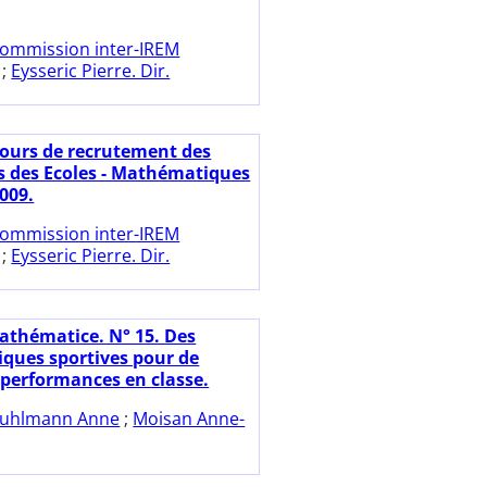
ommission inter-IREM
;
Eysseric Pierre. Dir.
ours de recrutement des
s des Ecoles - Mathématiques
009.
ommission inter-IREM
;
Eysseric Pierre. Dir.
athématice. N° 15. Des
ues sportives pour de
 performances en classe.
uhlmann Anne
;
Moisan Anne-