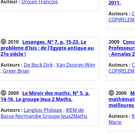
Auteur :
Drouin François
2011.
Auteurs :
C
COPIRELEM
2010
Losanges. N° 7. p. 15-23. Le
2009
Conc
problème d'Isis : de l'Egypte antique au
Professeur
21e siècle !
- Annales 2
Auteurs :
De Bock Dirk
;
Van Dooren Wim
Auteurs :
C
;
Greer Brian
COPIRELEM
2009
Le Miroir des maths. N° 5. p.
2009
M
14-16. Le groupe Jeux 2 Maths.
mathématiq
meilleures
Auteurs :
Langlois Philippe
;
IREM de
Basse-Normandie Groupe Jeux2Maths
Auteurs :
R
Marie