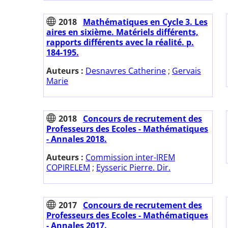
2018
Mathématiques en Cycle 3. Les
aires en sixième. Matériels différents,
rapports différents avec la réalité. p.
184-195.
Auteurs :
Desnavres Catherine
;
Gervais
Marie
2018
Concours de recrutement des
Professeurs des Ecoles - Mathématiques
- Annales 2018.
Auteurs :
Commission inter-IREM
COPIRELEM
;
Eysseric Pierre. Dir.
2017
Concours de recrutement des
Professeurs des Ecoles - Mathématiques
- Annales 2017.