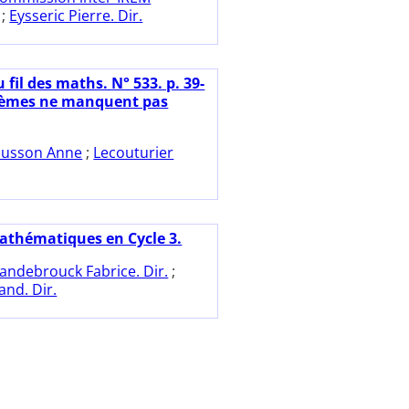
;
Eysseric Pierre. Dir.
 fil des maths. N° 533. p. 39-
xièmes ne manquent pas
usson Anne
;
Lecouturier
athématiques en Cycle 3.
andebrouck Fabrice. Dir.
;
and. Dir.