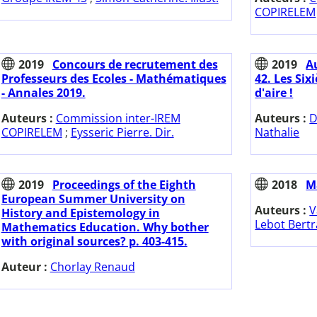
COPIRELEM
2019
Concours de recrutement des
2019
Au
Professeurs des Ecoles - Mathématiques
42. Les Si
- Annales 2019.
d'aire !
Auteurs :
Commission inter-IREM
Auteurs :
D
COPIRELEM
;
Eysseric Pierre. Dir.
Nathalie
2019
Proceedings of the Eighth
2018
M
European Summer University on
Auteurs :
V
History and Epistemology in
Lebot Bertr
Mathematics Education. Why bother
with original sources? p. 403-415.
Auteur :
Chorlay Renaud