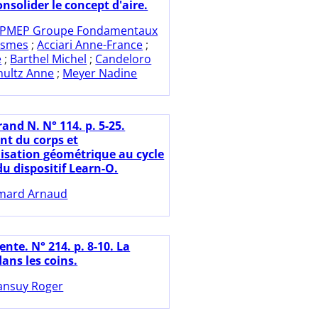
nsolider le concept d'aire.
PMEP Groupe Fondamentaux
ismes
;
Acciari Anne-France
;
e
;
Barthel Michel
;
Candeloro
hultz Anne
;
Meyer Nadine
and N. N° 114. p. 5-25.
t du corps et
isation géométrique au cycle
du dispositif Learn-O.
mard Arnaud
nte. N° 214. p. 8-10. La
ans les coins.
nsuy Roger