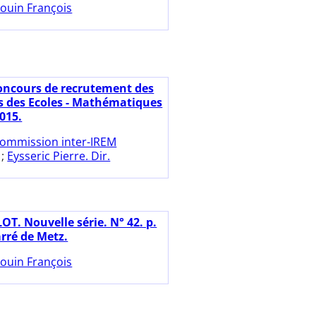
ouin François
oncours de recrutement des
s des Ecoles - Mathématiques
015.
ommission inter-IREM
;
Eysseric Pierre. Dir.
OT. Nouvelle série. N° 42. p.
arré de Metz.
ouin François