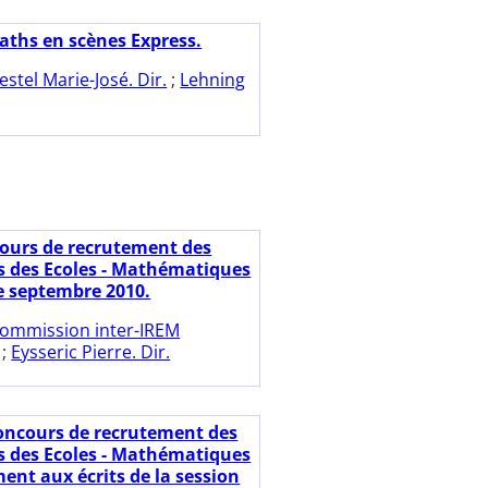
aths en scènes Express.
estel Marie-José. Dir.
;
Lehning
ours de recrutement des
s des Ecoles - Mathématiques
de septembre 2010.
ommission inter-IREM
;
Eysseric Pierre. Dir.
oncours de recrutement des
s des Ecoles - Mathématiques
ent aux écrits de la session