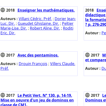
2018
Enseigner les mathématiques.
2018
Ense
didactique 
Auteurs :
Villani Cédric. Préf.
;
Dorier Jean-
la formati
Luc. Dir.
;
Gueudet Ghislaine. Dir.
;
Peltier
? p. 276-29
Marie-Lise. Dir.
;
Robert Aline. Dir.
;
Roditi
Eric. Dir.
Auteur :
Pe
2017
Avec des pentaminos.
2017
M
et comparer
Auteurs :
Drouin François
;
Villers Claude.
Préf.
Auteur :
Du
2017
Le Petit Vert. N° 130. p. 14-19.
2017
Le
Mise en oeuvre d'un jeu de dominos en
Dominos et
classe de CM1.