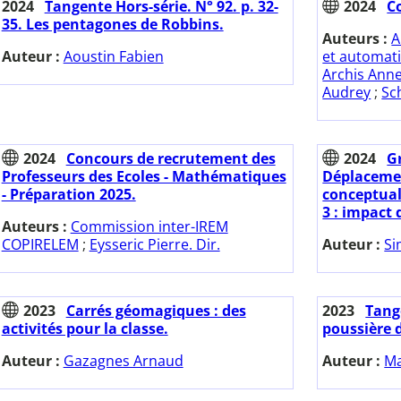
2024
Tangente Hors-série. N° 92. p. 32-
2024
Co
35. Les pentagones de Robbins.
Auteurs :
A
Auteur :
Aoustin Fabien
et automat
Archis Ann
Audrey
;
Sc
2024
Concours de recrutement des
2024
Gr
Professeurs des Ecoles - Mathématiques
Déplacemen
- Préparation 2025.
conceptual
3 : impact 
Auteurs :
Commission inter-IREM
COPIRELEM
;
Eysseric Pierre. Dir.
Auteur :
Si
2023
Carrés géomagiques : des
2023
Tange
activités pour la classe.
poussière d
Auteur :
Gazagnes Arnaud
Auteur :
Ma