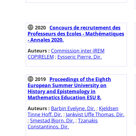
2020
Concours de recrutement des
Professeurs des Ecoles - Mathématiques
- Annales 2020.
Auteurs :
Commission inter-IREM
COPIRELEM
;
Eysseric Pierre. Dir.
2019
Proceedings of the Eighth
European Summer University on
History and Epistemology in
Mathematics Education ESU 8.
Auteurs :
Barbin Evelyne. Dir.
;
Kjeldsen
Tinne Hoff. Dir.
;
Jankvist Uffe Thomas. Dir.
;
Smestad Bjorn. Dir.
;
Tzanakis
Constantinos. Dir.