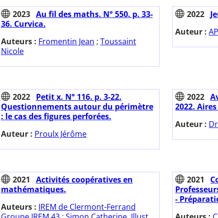
2023
Au fil des maths. N° 550. p. 33-
2022
Je
36. Curvica.
Auteur :
AP
Auteurs :
Fromentin Jean
;
Toussaint
Nicole
2022
Petit x. N° 116. p. 3-22.
2022
A
Questionnements autour du périmètre
2022. Aires
: le cas des figures perforées.
Auteur :
Dr
Auteur :
Proulx Jérôme
2021
Activités coopératives en
2021
C
mathématiques.
Professeur
- Préparati
Auteurs :
IREM de Clermont-Ferrand
Groupe IREM 43
;
Simon Catherine. Illust.
Auteurs :
C