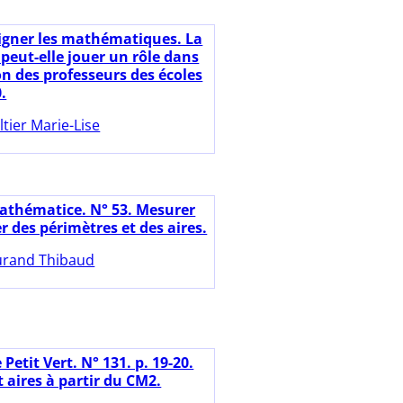
igner les mathématiques. La
peut-elle jouer un rôle dans
on des professeurs des écoles
0.
ltier Marie-Lise
athématice. N° 53. Mesurer
 des périmètres et des aires.
rand Thibaud
 Petit Vert. N° 131. p. 19-20.
 aires à partir du CM2.