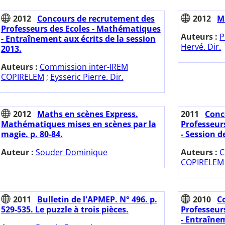
2012
Concours de recrutement des
2012
M
Professeurs des Ecoles - Mathématiques
Auteurs :
P
- Entraînement aux écrits de la session
Hervé. Dir.
2013.
Auteurs :
Commission inter-IREM
COPIRELEM
;
Eysseric Pierre. Dir.
2012
Maths en scènes Express.
2011
Conc
Mathématiques mises en scènes par la
Professeur
magie. p. 80-84.
- Session 
Auteur :
Souder Dominique
Auteurs :
C
COPIRELEM
2011
Bulletin de l'APMEP. N° 496. p.
2010
C
529-535. Le puzzle à trois pièces.
Professeur
- Entraînem