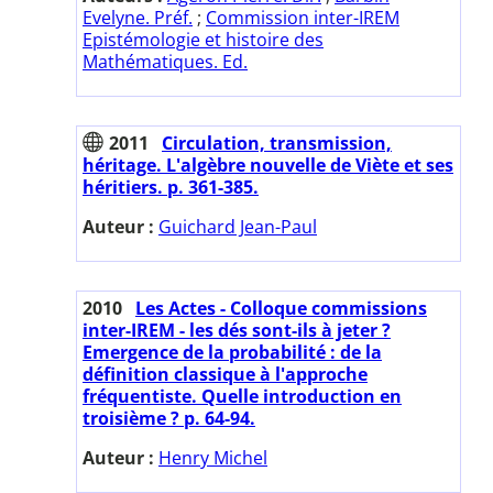
Evelyne. Préf.
;
Commission inter-IREM
Epistémologie et histoire des
Mathématiques. Ed.
2011
Circulation, transmission,
héritage. L'algèbre nouvelle de Viète et ses
héritiers. p. 361-385.
Auteur :
Guichard Jean-Paul
2010
Les Actes - Colloque commissions
inter-IREM - les dés sont-ils à jeter ?
Emergence de la probabilité : de la
définition classique à l'approche
fréquentiste. Quelle introduction en
troisième ? p. 64-94.
Auteur :
Henry Michel