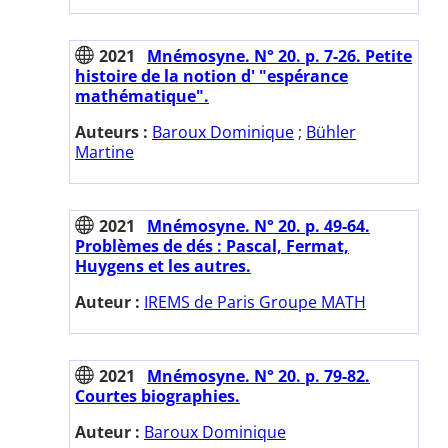
2021
Mnémosyne. N° 20. p. 7-26. Petite
histoire de la notion d' "espérance
mathématique".
Auteurs :
Baroux Dominique
;
Bühler
Martine
2021
Mnémosyne. N° 20. p. 49-64.
Problèmes de dés : Pascal, Fermat,
Huygens et les autres.
Auteur :
IREMS de Paris Groupe MATH
2021
Mnémosyne. N° 20. p. 79-82.
Courtes biographies.
Auteur :
Baroux Dominique