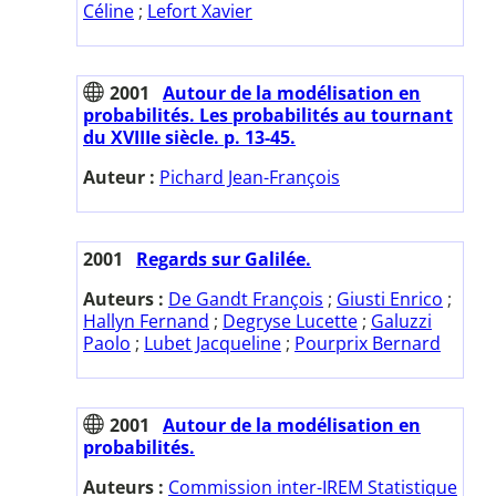
Céline
;
Lefort Xavier
2001
Autour de la modélisation en
probabilités. Les probabilités au tournant
du XVIIIe siècle. p. 13-45.
Auteur :
Pichard Jean-François
2001
Regards sur Galilée.
Auteurs :
De Gandt François
;
Giusti Enrico
;
Hallyn Fernand
;
Degryse Lucette
;
Galuzzi
Paolo
;
Lubet Jacqueline
;
Pourprix Bernard
2001
Autour de la modélisation en
probabilités.
Auteurs :
Commission inter-IREM Statistique