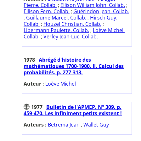
Pierre. Collab.
;
Ellison William John. Collab.
;
Ellison Fern. Collab.
;
Guérindon Jean. Collab.
;
Guillaume Marcel. Collab.
;
Hirsch Guy.
Collab.
;
Houzel Christian. Collab.
;
Libermann Paulette. Collab.
;
Loève Michel.
Collab.
;
Verley Jean-Luc. Collab.
1978
Abrégé d'histoire des
mathématiques 1700-1900. II. Calcul des
probabilités. p. 277-313.
Auteur :
Loève Michel
1977
Bulletin de l'APMEP. N° 309. p.
459-470. Les infiniment petits existent !
Auteurs :
Betrema Jean
;
Wallet Guy