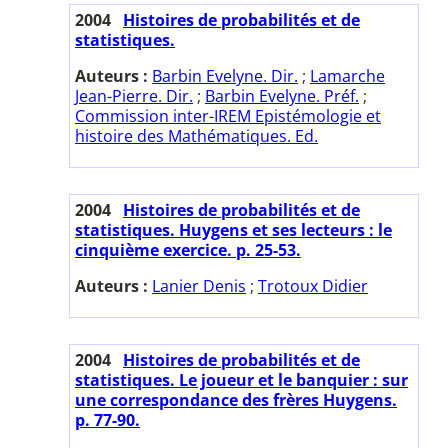
2004
Histoires de probabilités et de
statistiques.
Auteurs :
Barbin Evelyne. Dir.
;
Lamarche
Jean-Pierre. Dir.
;
Barbin Evelyne. Préf.
;
Commission inter-IREM Epistémologie et
histoire des Mathématiques. Ed.
2004
Histoires de probabilités et de
statistiques. Huygens et ses lecteurs : le
cinquième exercice. p. 25-53.
Auteurs :
Lanier Denis
;
Trotoux Didier
2004
Histoires de probabilités et de
statistiques. Le joueur et le banquier : sur
une correspondance des frères Huygens.
p. 77-90.