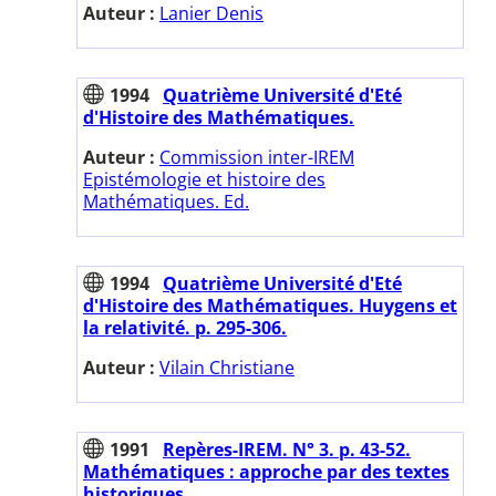
Auteur :
Lanier Denis
1994
Quatrième Université d'Eté
d'Histoire des Mathématiques.
Auteur :
Commission inter-IREM
Epistémologie et histoire des
Mathématiques. Ed.
1994
Quatrième Université d'Eté
d'Histoire des Mathématiques. Huygens et
la relativité. p. 295-306.
Auteur :
Vilain Christiane
1991
Repères-IREM. N° 3. p. 43-52.
Mathématiques : approche par des textes
historiques.