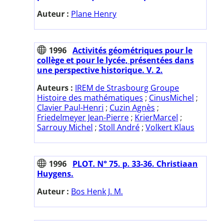
Auteur :
Plane Henry
1996
Activités géométriques pour le
collège et pour le lycée, présentées dans
une perspective historique. V. 2.
Auteurs :
IREM de Strasbourg Groupe
Histoire des mathématiques
;
CinusMichel
;
Clavier Paul-Henri
;
Cuzin Agnès
;
Friedelmeyer Jean-Pierre
;
KrierMarcel
;
Sarrouy Michel
;
Stoll André
;
Volkert Klaus
1996
PLOT. N° 75. p. 33-36. Christiaan
Huygens.
Auteur :
Bos Henk J. M.