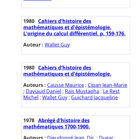
1980
Cahiers d'histoire des
mathématiques et d'épistémologie.
L'origine du calcul différentiel. p. 159-176.
Auteur :
Wallet Guy
1980
Cahiers d'histoire des
mathématiques et d'épistémologie.
Auteurs :
Causse Maurice
;
Cipan Jean-Marie
;
Daviaud Daniel
;
Raïs Mustapha
;
Le Rest
Michel
;
Wallet Guy
;
Guichard Jacqueline
1978
Abrégé d'histoire des
mathématiques 1700-1900.
Auteurs :
Dieudonné Jean. Dir.
;
Dugac