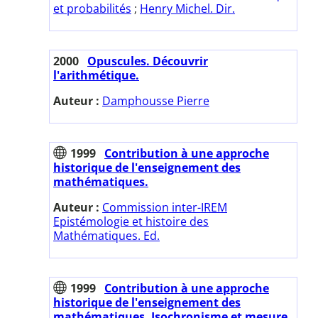
et probabilités
;
Henry Michel. Dir.
2000
Opuscules. Découvrir
l'arithmétique.
Auteur :
Damphousse Pierre
1999
Contribution à une approche
historique de l'enseignement des
mathématiques.
Auteur :
Commission inter-IREM
Epistémologie et histoire des
Mathématiques. Ed.
1999
Contribution à une approche
historique de l'enseignement des
mathématiques. Isochronisme et mesure