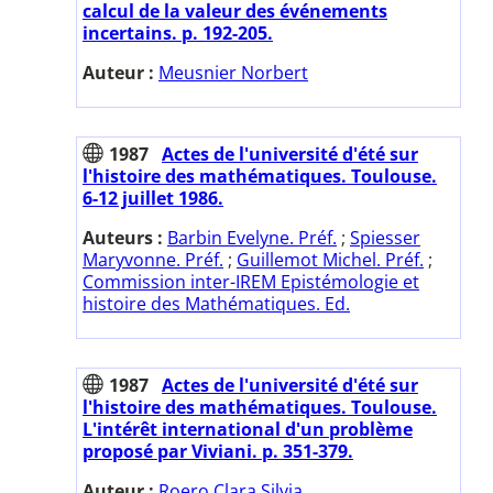
calcul de la valeur des événements
incertains. p. 192-205.
Auteur :
Meusnier Norbert
1987
Actes de l'université d'été sur
l'histoire des mathématiques. Toulouse.
6-12 juillet 1986.
Auteurs :
Barbin Evelyne. Préf.
;
Spiesser
Maryvonne. Préf.
;
Guillemot Michel. Préf.
;
Commission inter-IREM Epistémologie et
histoire des Mathématiques. Ed.
1987
Actes de l'université d'été sur
l'histoire des mathématiques. Toulouse.
L'intérêt international d'un problème
proposé par Viviani. p. 351-379.
Auteur :
Roero Clara Silvia