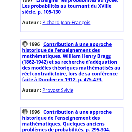
Les probabilités au tournant du XVIIIe
siècle. p. 105-130
Auteur :
Pichard Jean-François
1996
Contribution à une approche
historique de l'enseignement des
mathématiques. William Henry Bragg
(1862-1942) et sa recherche d'adéquation
des modèles théoriques mathématisés au
réel contradictoire, lors de sa conférence
faite à Dundee en 1912. p. 475-479.
Auteur :
Provost Sylvie
1996
Contribution à une approche
historique de l'enseignement des
mathématiques. Quelques anciens
problèmes de probabilités. p. 295-304.