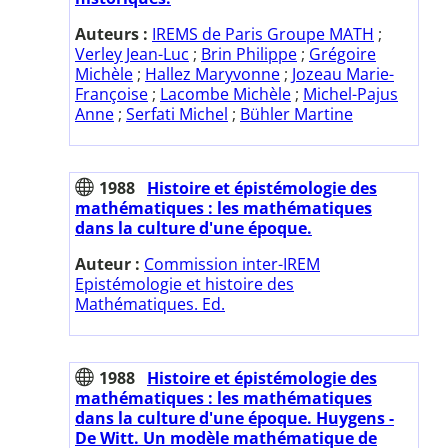
Auteurs :
IREMS de Paris Groupe MATH
;
Verley Jean-Luc
;
Brin Philippe
;
Grégoire
Michèle
;
Hallez Maryvonne
;
Jozeau Marie-
Françoise
;
Lacombe Michèle
;
Michel-Pajus
Anne
;
Serfati Michel
;
Bühler Martine
1988
Histoire et épistémologie des
mathématiques : les mathématiques
dans la culture d'une époque.
Auteur :
Commission inter-IREM
Epistémologie et histoire des
Mathématiques. Ed.
1988
Histoire et épistémologie des
mathématiques : les mathématiques
dans la culture d'une époque. Huygens -
De Witt. Un modèle mathématique de