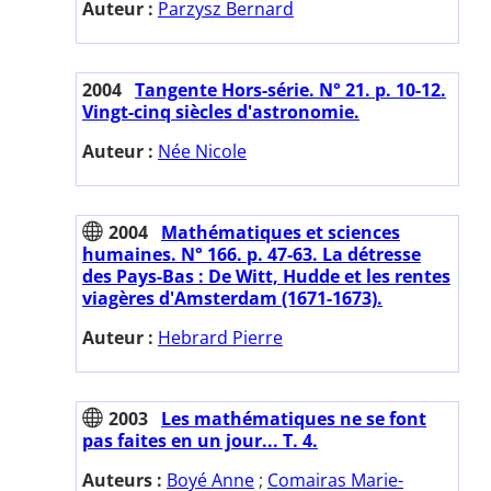
Auteur :
Parzysz Bernard
2004
Tangente Hors-série. N° 21. p. 10-12.
Vingt-cinq siècles d'astronomie.
Auteur :
Née Nicole
2004
Mathématiques et sciences
humaines. N° 166. p. 47-63. La détresse
des Pays-Bas : De Witt, Hudde et les rentes
viagères d'Amsterdam (1671-1673).
Auteur :
Hebrard Pierre
2003
Les mathématiques ne se font
pas faites en un jour... T. 4.
Auteurs :
Boyé Anne
;
Comairas Marie-