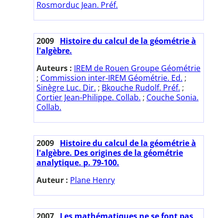
Rosmorduc Jean. Préf.
2009
Histoire du calcul de la géométrie à
l'algèbre.
Auteurs :
IREM de Rouen Groupe Géométrie
;
Commission inter-IREM Géométrie. Ed.
;
Sinègre Luc. Dir.
;
Bkouche Rudolf. Préf.
;
Cortier Jean-Philippe. Collab.
;
Couche Sonia.
Collab.
2009
Histoire du calcul de la géométrie à
l'algèbre. Des origines de la géométrie
analytique. p. 79-100.
Auteur :
Plane Henry
2007
Les mathématiques ne se font pas