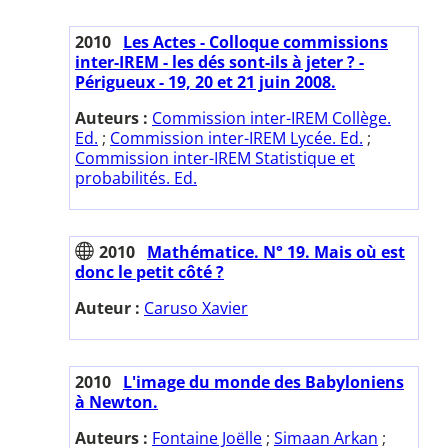
2010
Les Actes - Colloque commissions
inter-IREM - les dés sont-ils à jeter ? -
Périgueux - 19, 20 et 21 juin 2008.
Auteurs :
Commission inter-IREM Collège.
Ed.
;
Commission inter-IREM Lycée. Ed.
;
Commission inter-IREM Statistique et
probabilités. Ed.
2010
Mathématice. N° 19. Mais où est
donc le petit côté ?
Auteur :
Caruso Xavier
2010
L'image du monde des Babyloniens
à Newton.
Auteurs :
Fontaine Joëlle
;
Simaan Arkan
;