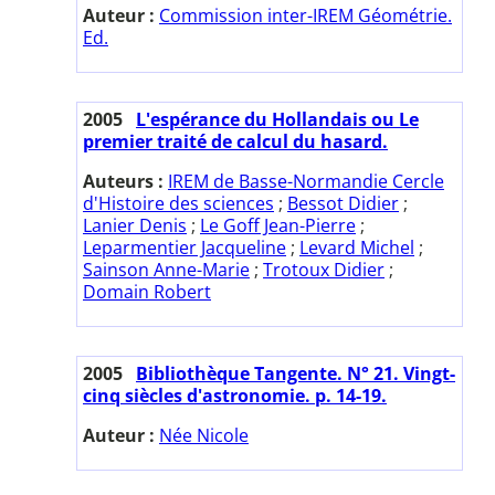
Auteur :
Commission inter-IREM Géométrie.
Ed.
2005
L'espérance du Hollandais ou Le
premier traité de calcul du hasard.
Auteurs :
IREM de Basse-Normandie Cercle
d'Histoire des sciences
;
Bessot Didier
;
Lanier Denis
;
Le Goff Jean-Pierre
;
Leparmentier Jacqueline
;
Levard Michel
;
Sainson Anne-Marie
;
Trotoux Didier
;
Domain Robert
2005
Bibliothèque Tangente. N° 21. Vingt-
cinq siècles d'astronomie. p. 14-19.
Auteur :
Née Nicole