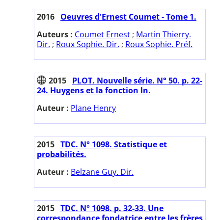
2016
Oeuvres d'Ernest Coumet - Tome 1.
Auteurs :
Coumet Ernest
;
Martin Thierry.
Dir.
;
Roux Sophie. Dir.
;
Roux Sophie. Préf.
2015
PLOT. Nouvelle série. N° 50. p. 22-
24. Huygens et la fonction ln.
Auteur :
Plane Henry
2015
TDC. N° 1098. Statistique et
probabilités.
Auteur :
Belzane Guy. Dir.
2015
TDC. N° 1098. p. 32-33. Une
correspondance fondatrice entre les frères