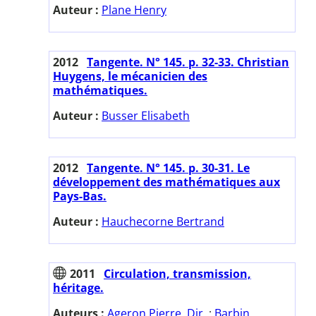
Auteur :
Plane Henry
2012
Tangente. N° 145. p. 32-33. Christian
Huygens, le mécanicien des
mathématiques.
Auteur :
Busser Elisabeth
2012
Tangente. N° 145. p. 30-31. Le
développement des mathématiques aux
Pays-Bas.
Auteur :
Hauchecorne Bertrand
2011
Circulation, transmission,
héritage.
Auteurs :
Ageron Pierre. Dir.
;
Barbin