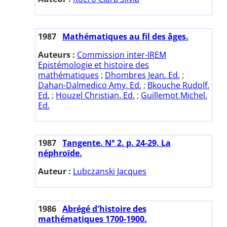
1987
Mathématiques au fil des âges.
Auteurs :
Commission inter-IREM
Epistémologie et histoire des
mathématiques
;
Dhombres Jean. Ed.
;
Dahan-Dalmedico Amy. Ed.
;
Bkouche Rudolf.
Ed.
;
Houzel Christian. Ed.
;
Guillemot Michel.
Ed.
1987
Tangente. N° 2. p. 24-29. La
néphroïde.
Auteur :
Lubczanski Jacques
1986
Abrégé d'histoire des
mathématiques 1700-1900.