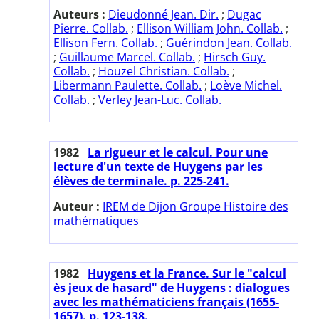
Auteurs :
Dieudonné Jean. Dir.
;
Dugac
Pierre. Collab.
;
Ellison William John. Collab.
;
Ellison Fern. Collab.
;
Guérindon Jean. Collab.
;
Guillaume Marcel. Collab.
;
Hirsch Guy.
Collab.
;
Houzel Christian. Collab.
;
Libermann Paulette. Collab.
;
Loève Michel.
Collab.
;
Verley Jean-Luc. Collab.
1982
La rigueur et le calcul. Pour une
lecture d'un texte de Huygens par les
élèves de terminale. p. 225-241.
Auteur :
IREM de Dijon Groupe Histoire des
mathématiques
1982
Huygens et la France. Sur le "calcul
ès jeux de hasard" de Huygens : dialogues
avec les mathématiciens français (1655-
1657). p. 123-138.