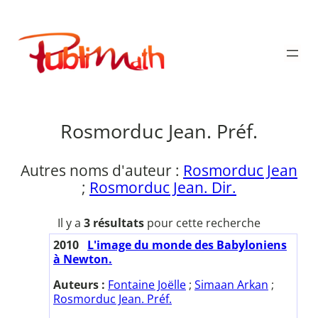
Aller
au
Publimath
contenu
Rosmorduc Jean. Préf.
Autres noms d'auteur :
Rosmorduc Jean
;
Rosmorduc Jean. Dir.
Il y a
3 résultats
pour cette recherche
2010
L'image du monde des Babyloniens
à Newton.
Auteurs :
Fontaine Joëlle
;
Simaan Arkan
;
Rosmorduc Jean. Préf.