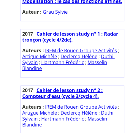
Modélisation : le cas des fonctions affines.
Auteur :
Grau Sylvie
2017
Cahier de lesson study n° 1 : Radar
tronçon (cycle 4/2de).
Auteurs :
IREM de Rouen Groupe Activités
;
Artigue Michèle
;
Declercq Hélène
;
Duthil
Sylvain
;
Hartmann Frédéric
;
Masselin
Blandine
2017
Cahier de lesson study n° 2 :
Compteur d'eau (cycle 3/cycle 4).
Auteurs :
IREM de Rouen Groupe Activités
;
Artigue Michèle
;
Declercq Hélène
;
Duthil
Sylvain
;
Hartmann Frédéric
;
Masselin
Blandine