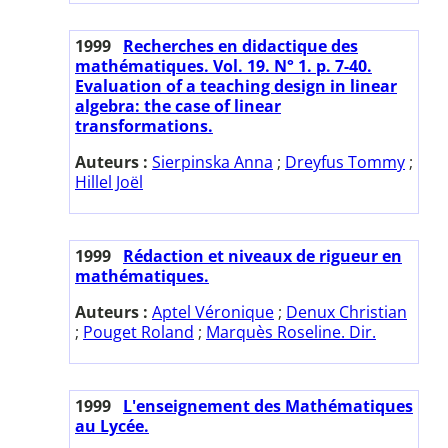
1999
Recherches en didactique des
mathématiques. Vol. 19. N° 1. p. 7-40.
Evaluation of a teaching design in linear
algebra: the case of linear
transformations.
Auteurs :
Sierpinska Anna
;
Dreyfus Tommy
;
Hillel Joël
1999
Rédaction et niveaux de rigueur en
mathématiques.
Auteurs :
Aptel Véronique
;
Denux Christian
;
Pouget Roland
;
Marquès Roseline. Dir.
1999
L'enseignement des Mathématiques
au Lycée.