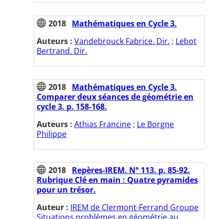
2018
Mathématiques en Cycle 3.
Auteurs :
Vandebrouck Fabrice. Dir.
;
Lebot
Bertrand. Dir.
2018
Mathématiques en Cycle 3.
Comparer deux séances de géométrie en
cycle 3. p. 158-168.
Auteurs :
Athias Francine
;
Le Borgne
Philippe
2018
Repères-IREM. N° 113. p. 85-92.
Rubrique Clé en main : Quatre pyramides
pour un trésor.
Auteur :
IREM de Clermont-Ferrand Groupe
Situations problèmes en géométrie au