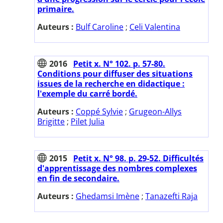
primaire.
Auteurs :
Bulf Caroline
;
Celi Valentina
2016
Petit x. N° 102. p. 57-80.
Conditions pour diffuser des situations
issues de la recherche en didactique :
l'exemple du carré bordé.
Auteurs :
Coppé Sylvie
;
Grugeon-Allys
Brigitte
;
Pilet Julia
2015
Petit x. N° 98. p. 29-52. Difficultés
d'apprentissage des nombres complexes
en fin de secondaire.
Auteurs :
Ghedamsi Imène
;
Tanazefti Raja