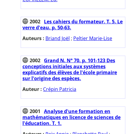
2002
Les cahiers du formateur. T. 5. Le
verre d'eau. p. 50-63.
Auteurs :
Briand Joël
;
Peltier Marie-Lise
2002
Grand N. N° 70. p. 101-123 Des
conceptions initiales aux systèmes
explicatifs des élèves de l'école primaire
sur l'origine des espèces.
Auteur :
Crépin Patricia
2001
Analyse d'une formation en
mathématiques en licence de sciences de
l'éducation. T. 1.
Auteurs :
Peix Annie
;
Planchette Paul
;