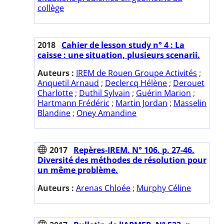
collège
2018
Cahier de lesson study n° 4 : La
caisse : une situation, plusieurs scenarii.
Auteurs :
IREM de Rouen Groupe Activités
;
Anquetil Arnaud
;
Declercq Hélène
;
Derouet
Charlotte
;
Duthil Sylvain
;
Guérin Marion
;
Hartmann Frédéric
;
Martin Jordan
;
Masselin
Blandine
;
Oney Amandine
2017
Repères-IREM. N° 106. p. 27-46.
Diversité des méthodes de résolution pour
un même problème.
Auteurs :
Arenas Chloée
;
Murphy Céline