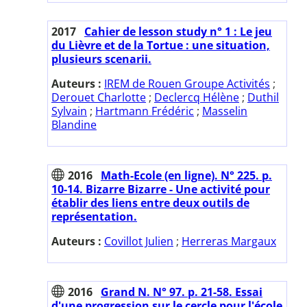
2017
Cahier de lesson study n° 1 : Le jeu
du Lièvre et de la Tortue : une situation,
plusieurs scenarii.
Auteurs :
IREM de Rouen Groupe Activités
;
Derouet Charlotte
;
Declercq Hélène
;
Duthil
Sylvain
;
Hartmann Frédéric
;
Masselin
Blandine
2016
Math-Ecole (en ligne). N° 225. p.
10-14. Bizarre Bizarre - Une activité pour
établir des liens entre deux outils de
représentation.
Auteurs :
Covillot Julien
;
Herreras Margaux
2016
Grand N. N° 97. p. 21-58. Essai
d'une progression sur le cercle pour l'école