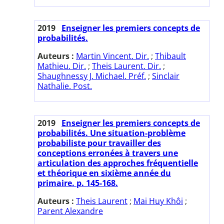
2019
Enseigner les premiers concepts de
probabilités.
Auteurs :
Martin Vincent. Dir.
;
Thibault
Mathieu. Dir.
;
Theis Laurent. Dir.
;
Shaughnessy J. Michael. Préf.
;
Sinclair
Nathalie. Post.
2019
Enseigner les premiers concepts de
probabilités. Une situation-problème
probabiliste pour travailler des
conceptions erronées à travers une
articulation des approches fréquentielle
et théorique en sixième année du
primaire. p. 145-168.
Auteurs :
Theis Laurent
;
Mai Huy Khôi
;
Parent Alexandre