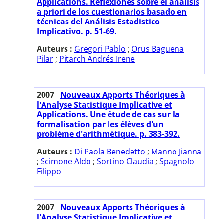
Applications. Reflexiones sobre el análisis
a priori de los cuestionarios basado en
técnicas del Análisis Estadistico
Implicativo. p. 51-69.
Auteurs :
Gregori Pablo
;
Orus Baguena
Pilar
;
Pitarch Andrés Irene
2007
Nouveaux Apports Théoriques à
l'Analyse Statistique Implicative et
Applications. Une étude de cas sur la
formalisation par les élèves d'un
problème d'arithmétique. p. 383-392.
Auteurs :
Di Paola Benedetto
;
Manno Jianna
;
Scimone Aldo
;
Sortino Claudia
;
Spagnolo
Filippo
2007
Nouveaux Apports Théoriques à
l'Analyse Statistique Implicative et