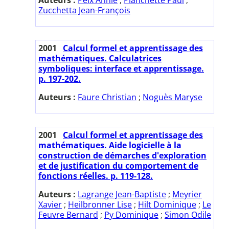
Zucchetta Jean-François
2001
Calcul formel et apprentissage des
mathématiques. Calculatrices
symboliques: interface et apprentissage.
p. 197-202.
Auteurs :
Faure Christian
;
Noguès Maryse
2001
Calcul formel et apprentissage des
mathématiques. Aide logicielle à la
construction de démarches d'exploration
et de justification du comportement de
fonctions réelles. p. 119-128.
Auteurs :
Lagrange Jean-Baptiste
;
Meyrier
Xavier
;
Heilbronner Lise
;
Hilt Dominique
;
Le
Feuvre Bernard
;
Py Dominique
;
Simon Odile