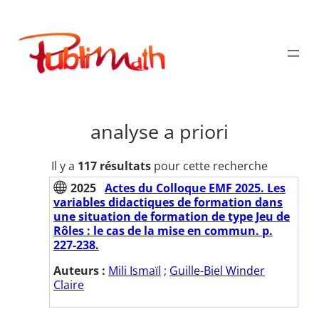
Aller
au
Publimath
contenu
analyse a priori
Il y a
117 résultats
pour cette recherche
2025
Actes du Colloque EMF 2025. Les
variables didactiques de formation dans
une situation de formation de type Jeu de
Rôles : le cas de la mise en commun. p.
227-238.
Auteurs :
Mili Ismaïl
;
Guille-Biel Winder
Claire