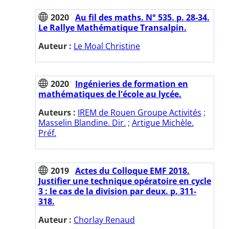
2020
Au fil des maths. N° 535. p. 28-34.
Le Rallye Mathématique Transalpin.
Auteur :
Le Moal Christine
2020
Ingénieries de formation en
mathématiques de l'école au lycée.
Auteurs :
IREM de Rouen Groupe Activités
;
Masselin Blandine. Dir.
;
Artigue Michèle.
Préf.
2019
Actes du Colloque EMF 2018.
Justifier une technique opératoire en cycle
3 : le cas de la division par deux. p. 311-
318.
Auteur :
Chorlay Renaud