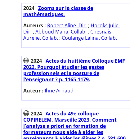
2024
Zooms sur la classe de
mathématiques.
Auteurs :
Robert Aline. Dir.
;
Horoks Julie.
Dir.
;
Abboud Maha. Collab.
;
Chesnais
Aurélie. Collab.
;
Coulange Lalina. Collab.
2024
Actes du huitième Colloque EMF
2022. Pourquoi étudier les gestes
professionnels et la posture de
l'enseignant ? p. 1165-1179.
Auteur :
Ihne Arnaud
2024
Actes du 49e colloque
COPIRELEM. Marseille 2023. Comment
l'analyse a priori en formation de
formateurs nous aide à aider les
enseignants à aider les élèves ? p. 581-600.