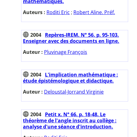
mathématiques.
Auteurs :
Roditi Eric
;
Robert Aline. Préf.
2004
Repères-IREM. N° 56. p. 95-103.
Enseigner avec des documents en ligne.
Auteur :
Pluvinage François
2004
L'implication mathématique :
étude épistémologique et didactique.
Auteur :
Deloustal-Jorrand Virginie
2004
Petit x. N° 66. p. 18-48. Le
théorème de l'angle inscrit au collège :
analyse d'une séance d'introduction.