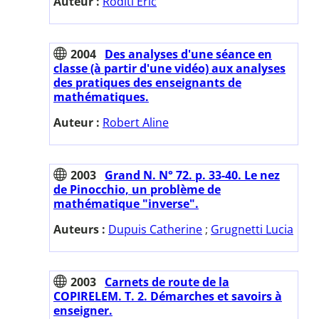
Auteur :
Roditi Eric
2004
Des analyses d'une séance en
classe (à partir d'une vidéo) aux analyses
des pratiques des enseignants de
mathématiques.
Auteur :
Robert Aline
2003
Grand N. N° 72. p. 33-40. Le nez
de Pinocchio, un problème de
mathématique "inverse".
Auteurs :
Dupuis Catherine
;
Grugnetti Lucia
2003
Carnets de route de la
COPIRELEM. T. 2. Démarches et savoirs à
enseigner.