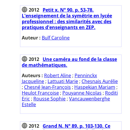
2012
Petit x. N° 90. p. 53-78.
L'enseignement de la symétrie en lycée
professionnel : des similarités avec des
pratiques d'enseignants en ZEP.
Auteur :
Bulf Caroline
2012
Une caméra au fond de la classe
de mathématiques.
Auteurs :
Robert Aline
;
Penninckx
Jacqueline
;
Lattuati Marie
;
Chesnais Aurélie
;
Chesné Jean-François
;
Haspekian Mariam
;
Heulot Françoise
;
Pouyanne Nicolas
;
Roditi
Eric
;
Rousse Sophie
;
Vancauwenberghe
Estelle
2012
Grand N. N° 89. p. 103-130. Ce