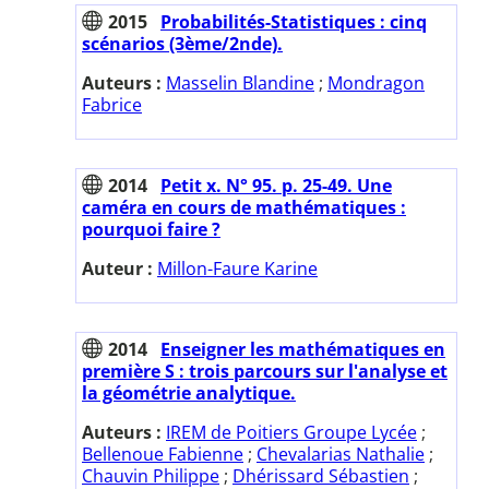
2015
Probabilités-Statistiques : cinq
scénarios (3ème/2nde).
Auteurs :
Masselin Blandine
;
Mondragon
Fabrice
2014
Petit x. N° 95. p. 25-49. Une
caméra en cours de mathématiques :
pourquoi faire ?
Auteur :
Millon-Faure Karine
2014
Enseigner les mathématiques en
première S : trois parcours sur l'analyse et
la géométrie analytique.
Auteurs :
IREM de Poitiers Groupe Lycée
;
Bellenoue Fabienne
;
Chevalarias Nathalie
;
Chauvin Philippe
;
Dhérissard Sébastien
;