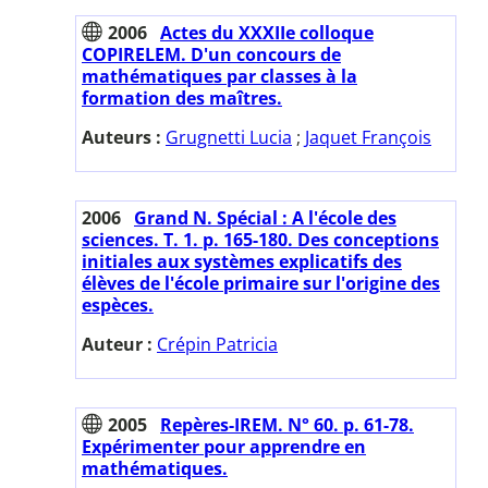
2006
Actes du XXXIIe colloque
COPIRELEM. D'un concours de
mathématiques par classes à la
formation des maîtres.
Auteurs :
Grugnetti Lucia
;
Jaquet François
2006
Grand N. Spécial : A l'école des
sciences. T. 1. p. 165-180. Des conceptions
initiales aux systèmes explicatifs des
élèves de l'école primaire sur l'origine des
espèces.
Auteur :
Crépin Patricia
2005
Repères-IREM. N° 60. p. 61-78.
Expérimenter pour apprendre en
mathématiques.