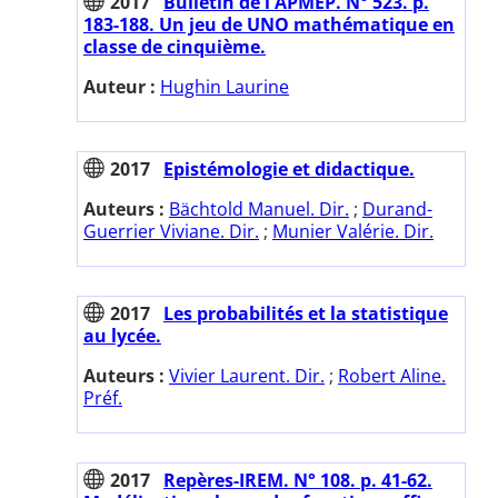
2017
Bulletin de l'APMEP. N° 523. p.
183-188. Un jeu de UNO mathématique en
classe de cinquième.
Auteur :
Hughin Laurine
2017
Epistémologie et didactique.
Auteurs :
Bächtold Manuel. Dir.
;
Durand-
Guerrier Viviane. Dir.
;
Munier Valérie. Dir.
2017
Les probabilités et la statistique
au lycée.
Auteurs :
Vivier Laurent. Dir.
;
Robert Aline.
Préf.
2017
Repères-IREM. N° 108. p. 41-62.