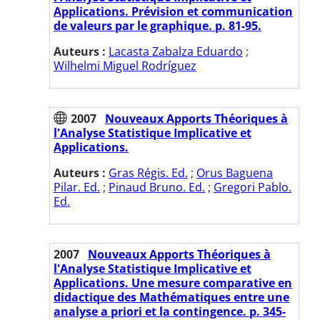
Applications. Prévision et communication
de valeurs par le graphique. p. 81-95.
Auteurs :
Lacasta Zabalza Eduardo
;
Wilhelmi Miguel Rodríguez
2007
Nouveaux Apports Théoriques à
l'Analyse Statistique Implicative et
Applications.
Auteurs :
Gras Régis. Ed.
;
Orus Baguena
Pilar. Ed.
;
Pinaud Bruno. Ed.
;
Gregori Pablo.
Ed.
2007
Nouveaux Apports Théoriques à
l'Analyse Statistique Implicative et
Applications. Une mesure comparative en
didactique des Mathématiques entre une
analyse a priori et la contingence. p. 345-