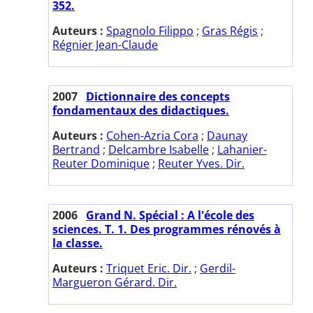
352.
Auteurs :
Spagnolo Filippo
;
Gras Régis
;
Régnier Jean-Claude
2007
Dictionnaire des concepts
fondamentaux des didactiques.
Auteurs :
Cohen-Azria Cora
;
Daunay
Bertrand
;
Delcambre Isabelle
;
Lahanier-
Reuter Dominique
;
Reuter Yves. Dir.
2006
Grand N. Spécial : A l'école des
sciences. T. 1. Des programmes rénovés à
la classe.
Auteurs :
Triquet Eric. Dir.
;
Gerdil-
Margueron Gérard. Dir.