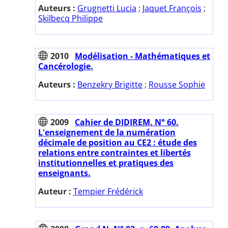
Auteurs :
Grugnetti Lucia
;
Jaquet François
;
Skilbecq Philippe
2010
Modélisation - Mathématiques et
Cancérologie.
Auteurs :
Benzekry Brigitte
;
Rousse Sophie
2009
Cahier de DIDIREM. N° 60.
L'enseignement de la numération
décimale de position au CE2 : étude des
relations entre contraintes et libertés
institutionnelles et pratiques des
enseignants.
Auteur :
Tempier Frédérick