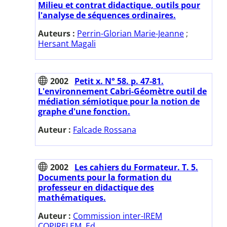
Milieu et contrat didactique, outils pour
l'analyse de séquences ordinaires.
Auteurs :
Perrin-Glorian Marie-Jeanne
;
Hersant Magali
2002
Petit x. N° 58. p. 47-81.
L'environnement Cabri-Géomètre outil de
médiation sémiotique pour la notion de
graphe d'une fonction.
Auteur :
Falcade Rossana
2002
Les cahiers du Formateur. T. 5.
Documents pour la formation du
professeur en didactique des
mathématiques.
Auteur :
Commission inter-IREM
COPIRELEM. Ed.