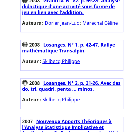
2008
Grand N. N° 82. p. 69-89. Analyse
didactique d'une activité sous forme de
jeu en lien avec l'addition.
Auteurs :
Dorier Jean-Luc
;
Marechal Céline
2008
Losanges. N° 1. p. 42-47. Rallye
mathématique Transalpin.
Auteur :
Skilbecq Philippe
2008
Losanges. N° 2. p. 21-26. Avec des
do, tri, quadri, penta ... minos.
Auteur :
Skilbecq Philippe
2007
Nouveaux Apports Théoriques à
l'Analyse Statistique Implicative et