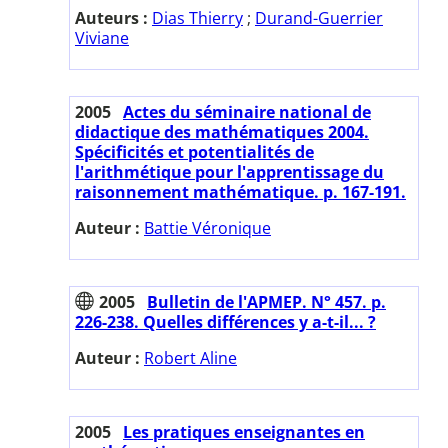
Auteurs :
Dias Thierry
;
Durand-Guerrier
Viviane
2005
Actes du séminaire national de
didactique des mathématiques 2004.
Spécificités et potentialités de
l'arithmétique pour l'apprentissage du
raisonnement mathématique. p. 167-191.
Auteur :
Battie Véronique
2005
Bulletin de l'APMEP. N° 457. p.
226-238. Quelles différences y a-t-il... ?
Auteur :
Robert Aline
2005
Les pratiques enseignantes en