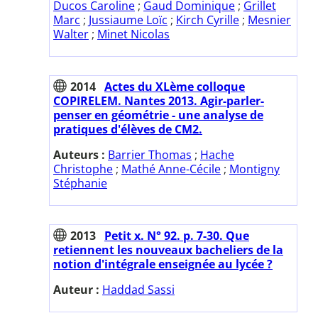
Ducos Caroline
;
Gaud Dominique
;
Grillet
Marc
;
Jussiaume Loïc
;
Kirch Cyrille
;
Mesnier
Walter
;
Minet Nicolas
2014
Actes du XLème colloque
COPIRELEM. Nantes 2013. Agir-parler-
penser en géométrie - une analyse de
pratiques d'élèves de CM2.
Auteurs :
Barrier Thomas
;
Hache
Christophe
;
Mathé Anne-Cécile
;
Montigny
Stéphanie
2013
Petit x. N° 92. p. 7-30. Que
retiennent les nouveaux bacheliers de la
notion d'intégrale enseignée au lycée ?
Auteur :
Haddad Sassi