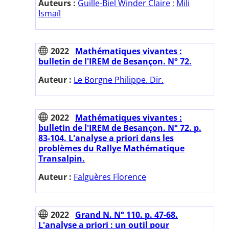
Auteurs :
Guille-Biel Winder Claire
;
Mili
Ismaïl
2022
Mathématiques vivantes :
bulletin de l'IREM de Besançon. N° 72.
Auteur :
Le Borgne Philippe. Dir.
2022
Mathématiques vivantes :
bulletin de l'IREM de Besançon. N° 72. p.
83-104. L'analyse a priori dans les
problèmes du Rallye Mathématique
Transalpin.
Auteur :
Falguères Florence
2022
Grand N. N° 110. p. 47-68.
L'analyse a priori : un outil pour