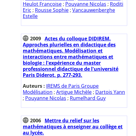
Heulot Françoise
;
Pouyanne Nicolas
;
Roditi
Eric
;
Rousse Sophie
;
Vancauwenberghe
Estelle
2009
Actes du colloque DIDIREM.
Approches plurielles en didactique des
mathématiques. Modélisation et
interactions entre mathématiques et
biologie : l'expérience du master
professionnel didactique de l'université
Paris Diderot. p. 277-293.
Auteurs :
IREMS de Paris Groupe
Modélisation
;
Artigue Michèle
;
Dartois Yann
;
Pouyanne Nicolas
;
Rumelhard Guy
2006
Mettre du relief sur les
mathématiques à enseigner au collège et
au lycée.