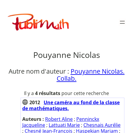
Aller
au
Publimath
contenu
Pouyanne Nicolas
Autre nom d'auteur :
Pouyanne Nicolas.
Collab.
Il y a
4 résultats
pour cette recherche
2012
Une caméra au fond de la classe
de mathématiques.
Auteurs :
Robert Aline
;
Penninckx
Jacqueline
;
Lattuati Marie
;
Chesnais Aurélie
;
Chesné Jean-François
;
Haspekian Mariam
;