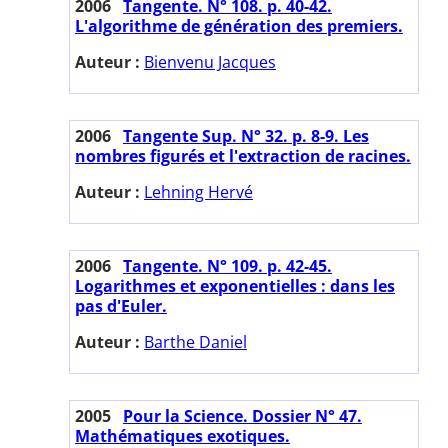
2006
Tangente. N° 108. p. 40-42.
L'algorithme de génération des premiers.
Auteur :
Bienvenu Jacques
2006
Tangente Sup. N° 32. p. 8-9. Les
nombres figurés et l'extraction de racines.
Auteur :
Lehning Hervé
2006
Tangente. N° 109. p. 42-45.
Logarithmes et exponentielles : dans les
pas d'Euler.
Auteur :
Barthe Daniel
2005
Pour la Science. Dossier N° 47.
Mathématiques exotiques.