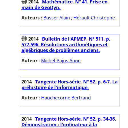
2014
Mathématice. N° 41. Prise en
main de GeoDyn.
Auteurs :
Busser Alain
;
Hérault Christophe
2014
Bulletin de l'APMEP. N° 511. p.
577-596. Résolutions arithmétiques et
algébriques de problèmes anciens.
Auteur :
Michel-Pajus Anne
2014
Tangente Hors-série. N° 52. p. 6-7. La
préhistoire de l'informatique.
Auteur :
Hauchecorne Bertrand
2014
Tangente Hors-série. N° 52. p. 34-36.
Démonstration : l'ordinateur à la