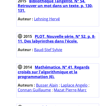
2015
Bibliothèque Tangente. N° 54.
Retrouver un mot dans un texte. p. 130-
131.
Auteur :
Lehning Hervé
2015
PLOT. Nouvelle série. N° 52. p. 8-
11. Des labyrinthes dans l'école.
Auteur :
Baud-Stef Sylvie
2014
Mathématice. N° 41. Regards
croisés sur l'algorithmique et la
programmation (6).
Auteurs :
Busser Alain
;
Laplace Angelo
;
Connan Guillaume
;
Mazat Pierre-Marc