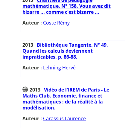
mathématique. N° 158. Vous avez dit
bizarre ... comme c'est bizarre ...
Auteur :
Coste Rémy
2013
Bibliothèque Tangente. N° 49.
Quand les calculs deviennent
impraticables. p. 86-88.
Auteur :
Lehning Hervé
2013
Vidéo de l'IREM de Paris - Le
Maths Club. Economie, finance et
mathématiques : de la réalité à la
modélisation.
Auteur :
Carassus Laurence