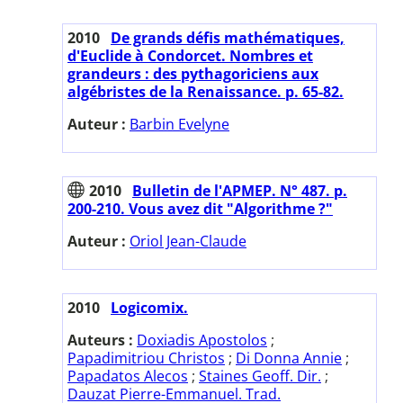
2010
De grands défis mathématiques,
d'Euclide à Condorcet. Nombres et
grandeurs : des pythagoriciens aux
algébristes de la Renaissance. p. 65-82.
Auteur :
Barbin Evelyne
2010
Bulletin de l'APMEP. N° 487. p.
200-210. Vous avez dit "Algorithme ?"
Auteur :
Oriol Jean-Claude
2010
Logicomix.
Auteurs :
Doxiadis Apostolos
;
Papadimitriou Christos
;
Di Donna Annie
;
Papadatos Alecos
;
Staines Geoff. Dir.
;
Dauzat Pierre-Emmanuel. Trad.