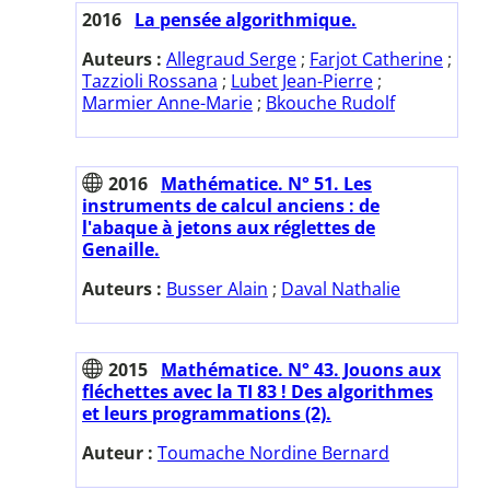
2016
La pensée algorithmique.
Auteurs :
Allegraud Serge
;
Farjot Catherine
;
Tazzioli Rossana
;
Lubet Jean-Pierre
;
Marmier Anne-Marie
;
Bkouche Rudolf
2016
Mathématice. N° 51. Les
instruments de calcul anciens : de
l'abaque à jetons aux réglettes de
Genaille.
Auteurs :
Busser Alain
;
Daval Nathalie
2015
Mathématice. N° 43. Jouons aux
fléchettes avec la TI 83 ! Des algorithmes
et leurs programmations (2).
Auteur :
Toumache Nordine Bernard