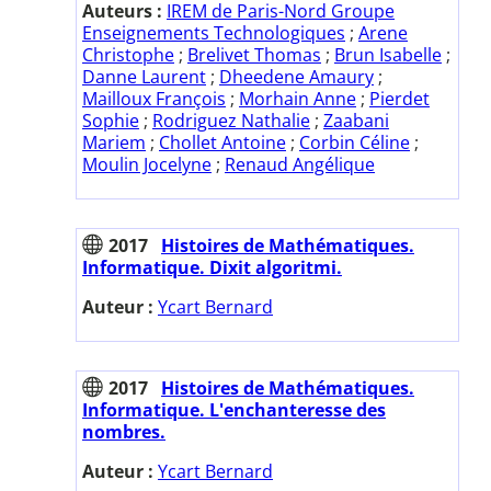
Auteurs :
IREM de Paris-Nord Groupe
Enseignements Technologiques
;
Arene
Christophe
;
Brelivet Thomas
;
Brun Isabelle
;
Danne Laurent
;
Dheedene Amaury
;
Mailloux François
;
Morhain Anne
;
Pierdet
Sophie
;
Rodriguez Nathalie
;
Zaabani
Mariem
;
Chollet Antoine
;
Corbin Céline
;
Moulin Jocelyne
;
Renaud Angélique
2017
Histoires de Mathématiques.
Informatique. Dixit algoritmi.
Auteur :
Ycart Bernard
2017
Histoires de Mathématiques.
Informatique. L'enchanteresse des
nombres.
Auteur :
Ycart Bernard