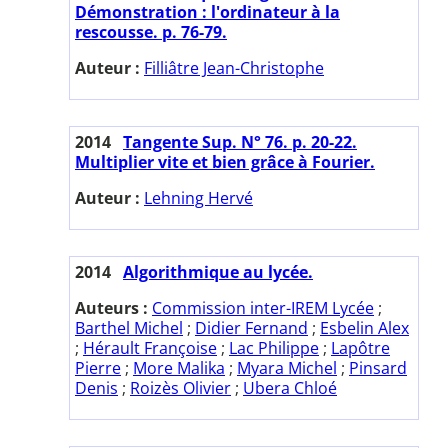
Démonstration : l'ordinateur à la
rescousse. p. 76-79.
Auteur :
Filliâtre Jean-Christophe
2014
Tangente Sup. N° 76. p. 20-22.
Multiplier vite et bien grâce à Fourier.
Auteur :
Lehning Hervé
2014
Algorithmique au lycée.
Auteurs :
Commission inter-IREM Lycée
;
Barthel Michel
;
Didier Fernand
;
Esbelin Alex
;
Hérault Françoise
;
Lac Philippe
;
Lapôtre
Pierre
;
More Malika
;
Myara Michel
;
Pinsard
Denis
;
Roizès Olivier
;
Ubera Chloé