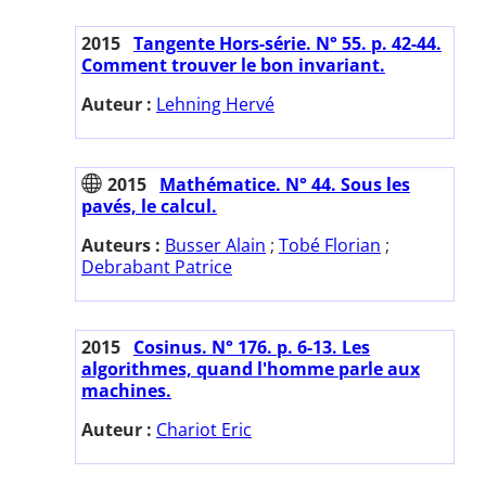
2015
Tangente Hors-série. N° 55. p. 42-44.
Comment trouver le bon invariant.
Auteur :
Lehning Hervé
2015
Mathématice. N° 44. Sous les
pavés, le calcul.
Auteurs :
Busser Alain
;
Tobé Florian
;
Debrabant Patrice
2015
Cosinus. N° 176. p. 6-13. Les
algorithmes, quand l'homme parle aux
machines.
Auteur :
Chariot Eric