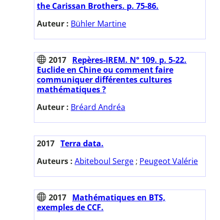
the Carissan Brothers. p. 75-86.
Auteur :
Bühler Martine
2017
Repères-IREM. N° 109. p. 5-22.
Euclide en Chine ou comment faire
communiquer différentes cultures
mathématiques ?
Auteur :
Bréard Andréa
2017
Terra data.
Auteurs :
Abiteboul Serge
;
Peugeot Valérie
2017
Mathématiques en BTS,
exemples de CCF.