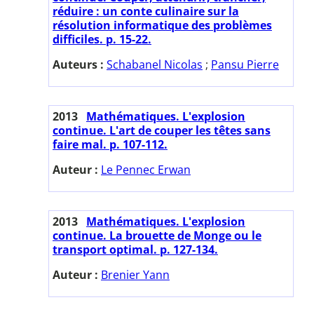
réduire : un conte culinaire sur la
résolution informatique des problèmes
difficiles. p. 15-22.
Auteurs :
Schabanel Nicolas
;
Pansu Pierre
2013
Mathématiques. L'explosion
continue. L'art de couper les têtes sans
faire mal. p. 107-112.
Auteur :
Le Pennec Erwan
2013
Mathématiques. L'explosion
continue. La brouette de Monge ou le
transport optimal. p. 127-134.
Auteur :
Brenier Yann