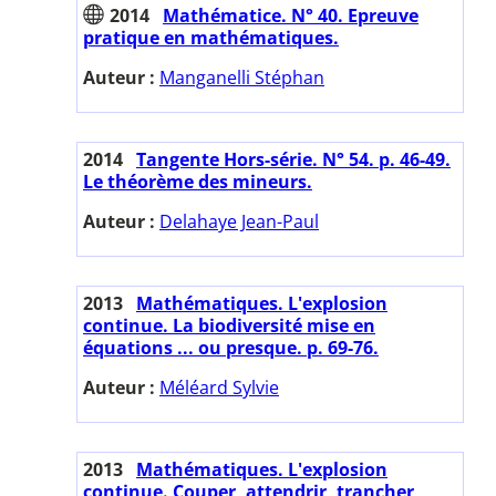
2014
Mathématice. N° 40. Epreuve
pratique en mathématiques.
Auteur :
Manganelli Stéphan
2014
Tangente Hors-série. N° 54. p. 46-49.
Le théorème des mineurs.
Auteur :
Delahaye Jean-Paul
2013
Mathématiques. L'explosion
continue. La biodiversité mise en
équations ... ou presque. p. 69-76.
Auteur :
Méléard Sylvie
2013
Mathématiques. L'explosion
continue. Couper, attendrir, trancher,