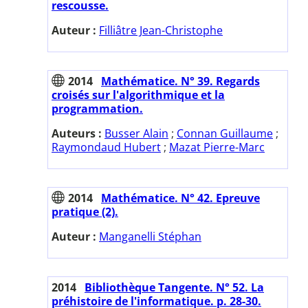
rescousse.
Auteur :
Filliâtre Jean-Christophe
2014
Mathématice. N° 39. Regards
croisés sur l'algorithmique et la
programmation.
Auteurs :
Busser Alain
;
Connan Guillaume
;
Raymondaud Hubert
;
Mazat Pierre-Marc
2014
Mathématice. N° 42. Epreuve
pratique (2).
Auteur :
Manganelli Stéphan
2014
Bibliothèque Tangente. N° 52. La
préhistoire de l'informatique. p. 28-30.