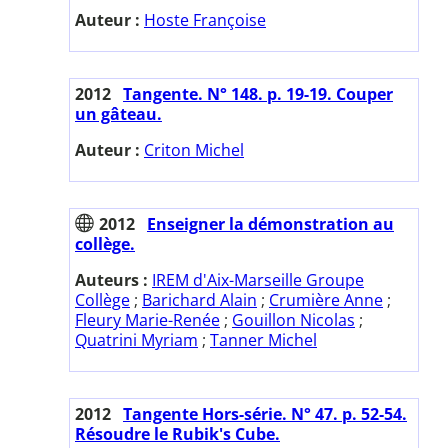
Auteur :
Hoste Françoise
2012
Tangente. N° 148. p. 19-19. Couper
un gâteau.
Auteur :
Criton Michel
2012
Enseigner la démonstration au
collège.
Auteurs :
IREM d'Aix-Marseille Groupe
Collège
;
Barichard Alain
;
Crumière Anne
;
Fleury Marie-Renée
;
Gouillon Nicolas
;
Quatrini Myriam
;
Tanner Michel
2012
Tangente Hors-série. N° 47. p. 52-54.
Résoudre le Rubik's Cube.