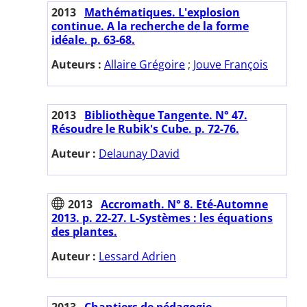
2013
Mathématiques. L'explosion
continue. A la recherche de la forme
idéale. p. 63-68.
Auteurs :
Allaire Grégoire
;
Jouve François
2013
Bibliothèque Tangente. N° 47.
Résoudre le Rubik's Cube. p. 72-76.
Auteur :
Delaunay David
2013
Accromath. N° 8. Eté-Automne
2013. p. 22-27. L-Systèmes : les équations
des plantes.
Auteur :
Lessard Adrien
2013
Chantiers de pédagogie