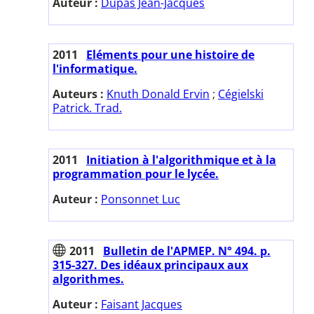
Auteur :
Dupas Jean-Jacques
2011
Eléments pour une histoire de
l'informatique.
Auteurs :
Knuth Donald Ervin
;
Cégielski
Patrick. Trad.
2011
Initiation à l'algorithmique et à la
programmation pour le lycée.
Auteur :
Ponsonnet Luc
2011
Bulletin de l'APMEP. N° 494. p.
315-327. Des idéaux principaux aux
algorithmes.
Auteur :
Faisant Jacques