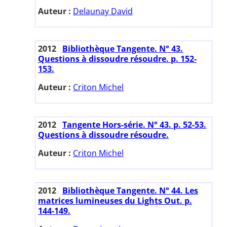
Auteur :
Delaunay David
2012
Bibliothèque Tangente. N° 43.
Questions à dissoudre résoudre. p. 152-
153.
Auteur :
Criton Michel
2012
Tangente Hors-série. N° 43. p. 52-53.
Questions à dissoudre résoudre.
Auteur :
Criton Michel
2012
Bibliothèque Tangente. N° 44. Les
matrices lumineuses du Lights Out. p.
144-149.