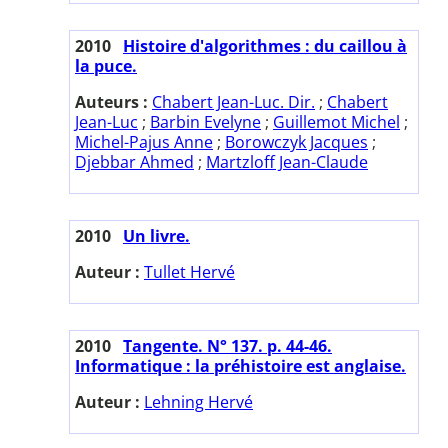
2010
Histoire d'algorithmes : du caillou à
la puce.
Auteurs :
Chabert Jean-Luc. Dir.
;
Chabert
Jean-Luc
;
Barbin Evelyne
;
Guillemot Michel
;
Michel-Pajus Anne
;
Borowczyk Jacques
;
Djebbar Ahmed
;
Martzloff Jean-Claude
2010
Un livre.
Auteur :
Tullet Hervé
2010
Tangente. N° 137. p. 44-46.
Informatique : la préhistoire est anglaise.
Auteur :
Lehning Hervé