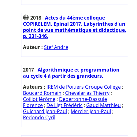
2018
Actes du 44ème colloque
COPIRELEM. Epinal 2017. Labyrinthes d'un
point de vue mathématique et didactique.
p. 331-346.
Auteur :
Stef André
2017
Algorithmique et programmation
au cycle 4 à partir des grandeurs.
Auteurs :
IREM de Poitiers Groupe Collège
;
Boucard Romain
;
Chevalarias Thierry
;
Coillot Jérôme
;
Debertonne-Dassule
Florence
;
De Ligt Frédéric
;
Gaud Matthieu
;
Guichard Jean-Paul
;
Mercier Jean-Paul
;
Redondo Cyril