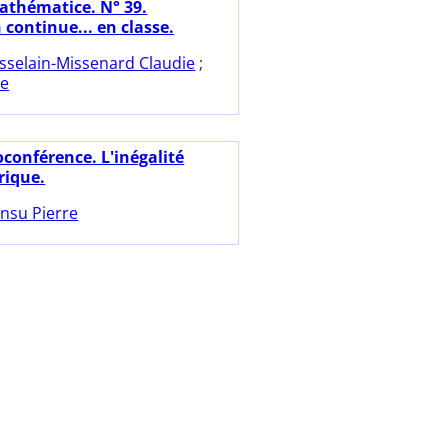
athématice. N° 39.
 continue... en classe.
sselain-Missenard Claudie
;
re
oconférence. L'inégalité
rique.
nsu Pierre