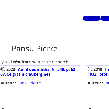
Mots-clés
Aute
Pansu Pierre
Il y a
11 résultats
pour cette recherche
2023
Au fil des maths. N° 548. p. 62-
2019
I
67. Le gratin d'aubergines.
1932 : tête
Auteur :
Pansu Pierre
Auteur :
Pa