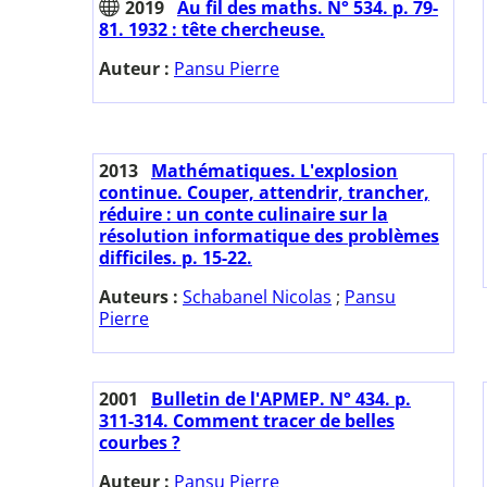
2019
Au fil des maths. N° 534. p. 79-
81. 1932 : tête chercheuse.
Auteur :
Pansu Pierre
2013
Mathématiques. L'explosion
continue. Couper, attendrir, trancher,
réduire : un conte culinaire sur la
résolution informatique des problèmes
difficiles. p. 15-22.
Auteurs :
Schabanel Nicolas
;
Pansu
Pierre
2001
Bulletin de l'APMEP. N° 434. p.
311-314. Comment tracer de belles
courbes ?
Auteur :
Pansu Pierre