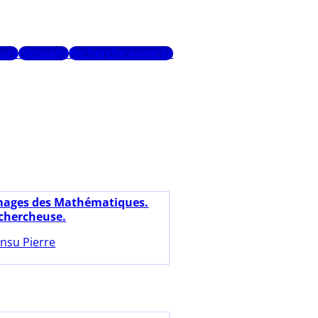
urs
Glossaire
Recherche avancée
mages des Mathématiques.
 chercheuse.
nsu Pierre