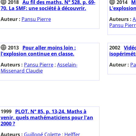
2018
Au fil des maths. N° 528. p. 69-
2014
M
70. La SMF: une société à découvrir.
L'explosion
Auteur :
Pansu Pierre
Auteurs :
A
Pansu Pier
2013
Pour aller moins loin :
2002
Vidé
l'explosion continue en classe.
isopérimét
Auteurs :
Pansu Pierre
;
Asselain-
Auteur :
Pa
Missenard Claudie
1999
PLOT. N° 85. p. 13-24. Maths à
venir, quels mathématiciens pour l'an
2000 ?
Auteurs :
Guillopé Colette
;
Helffer