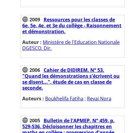
2009
Ressources pour les classes de
6e, 5e, 4e, et 3e du collège - Raisonnement
et démonstration.
Auteur :
Ministère de l'Education Nationale
DGESCO. Dir.
2006
Cahier de DIDIREM. N° 53.
"Quand les démonstrations s'écrivent ou
se disent...", étude de cas en classe de
seconde.
Auteurs :
Boukhelifa Fatiha
;
Revai Nora
2005
Bulletin de l'APMEP. N° 459. p.
529-536. Décloisonner les chapitres en
maths en collège : progression d'année