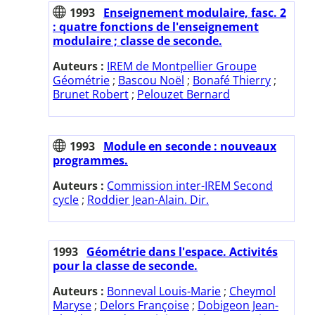
1993
Enseignement modulaire, fasc. 2
: quatre fonctions de l'enseignement
modulaire ; classe de seconde.
Auteurs :
IREM de Montpellier Groupe
Géométrie
;
Bascou Noël
;
Bonafé Thierry
;
Brunet Robert
;
Pelouzet Bernard
1993
Module en seconde : nouveaux
programmes.
Auteurs :
Commission inter-IREM Second
cycle
;
Roddier Jean-Alain. Dir.
1993
Géométrie dans l'espace. Activités
pour la classe de seconde.
Auteurs :
Bonneval Louis-Marie
;
Cheymol
Maryse
;
Delors Françoise
;
Dobigeon Jean-