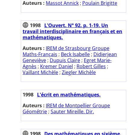
Auteurs :
Massot Annick
;
Poulain Brigitte
1998
L'Ouvert. N° 92. p. 1-19. Un
travail interdisciplinaire en français et en
mathématiques.
Auteurs :
IREM de Strasbourg Groupe
Maths-Français
;
Beck Isabelle
;
Didierjean
Geneviève
;
Dupuis Claire
;
Egret Marie-
Agnès
;
Kremer Daniel
;
Robert Gilles
;
Vaillant Michèle
;
Ziegler Michèle
1998
L'écrit en mathématiques.
Auteurs :
IREM de Montpellier Groupe
Géométrie
;
Sauter Mireille. Dir.
1998
Des mathématiques en sixième.