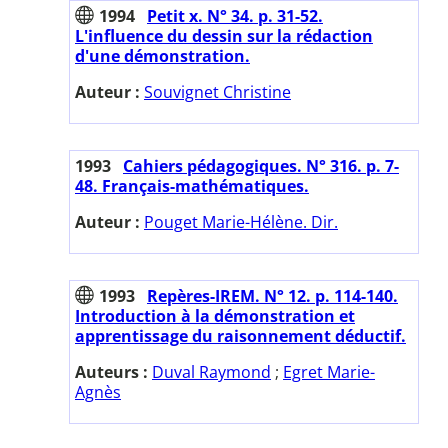
1994
Petit x. N° 34. p. 31-52.
L'influence du dessin sur la rédaction
d'une démonstration.
Auteur :
Souvignet Christine
1993
Cahiers pédagogiques. N° 316. p. 7-
48. Français-mathématiques.
Auteur :
Pouget Marie-Hélène. Dir.
1993
Repères-IREM. N° 12. p. 114-140.
Introduction à la démonstration et
apprentissage du raisonnement déductif.
Auteurs :
Duval Raymond
;
Egret Marie-
Agnès