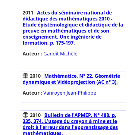
2011
Actes du séminaire national de
didactique des mathématiques 2010 -
Etude épistémologique et didactique de la
preuve en mathématiques et de son
enseignement. Une ingénierie de
formation. p. 175-197.
Auteur :
Gandit Michèle
2010
Mathématice. N° 22. Géométrie
dynamique et Vidéoprojection (AC n° 3).
Auteur :
Vanroyen Jean-Philippe
2010
Bulletin de l'APMEP. N° 488. p.
335, 374. L'usage du crayon à mine et le
droit à l'erreur dans l'apprentissage des
mathématiques.