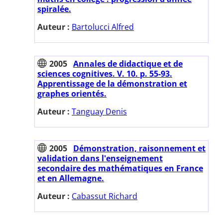
spiralée.
Auteur :
Bartolucci Alfred
2005
Annales de didactique et de
sciences cognitives. V. 10. p. 55-93.
Apprentissage de la démonstration et
graphes orientés.
Auteur :
Tanguay Denis
2005
Démonstration, raisonnement et
validation dans l'enseignement
secondaire des mathématiques en France
et en Allemagne.
Auteur :
Cabassut Richard