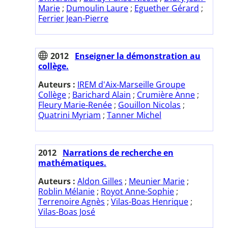
Marie
;
Dumoulin Laure
;
Eguether Gérard
;
Ferrier Jean-Pierre
2012
Enseigner la démonstration au
collège.
Auteurs :
IREM d'Aix-Marseille Groupe
Collège
;
Barichard Alain
;
Crumière Anne
;
Fleury Marie-Renée
;
Gouillon Nicolas
;
Quatrini Myriam
;
Tanner Michel
2012
Narrations de recherche en
mathématiques.
Auteurs :
Aldon Gilles
;
Meunier Marie
;
Roblin Mélanie
;
Royot Anne-Sophie
;
Terrenoire Agnès
;
Vilas-Boas Henrique
;
Vilas-Boas José