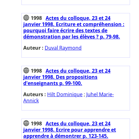
1998
Actes du colloque, 23 et 24
janvier 1998. Ecriture et compréhension :
pourquoi faire écrire des textes de
démonstration par les élèves ? p. 79-98.
Auteur :
Duval Raymond
1998
Actes du colloque, 23 et 24
janvier 1998. Des propositions
d'enseignants p. 99-100.
Auteurs :
Hilt Dominique
;
Juhel Marie-
Annick
1998
Actes du colloque, 23 et 24
janvier 1998. Ecrire pour apprendre et
apprendre à démontrer p. 123-145.