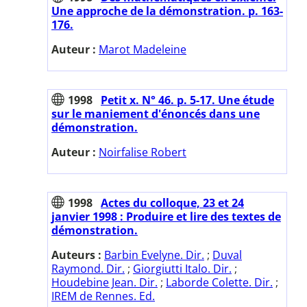
Une approche de la démonstration. p. 163-
176.
Auteur :
Marot Madeleine
1998
Petit x. N° 46. p. 5-17. Une étude
sur le maniement d'énoncés dans une
démonstration.
Auteur :
Noirfalise Robert
1998
Actes du colloque, 23 et 24
janvier 1998 : Produire et lire des textes de
démonstration.
Auteurs :
Barbin Evelyne. Dir.
;
Duval
Raymond. Dir.
;
Giorgiutti Italo. Dir.
;
Houdebine Jean. Dir.
;
Laborde Colette. Dir.
;
IREM de Rennes. Ed.