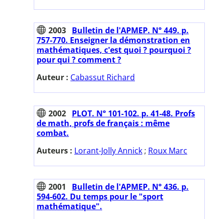
2003
Bulletin de l'APMEP. N° 449. p.
757-770. Enseigner la démonstration en
mathématiques, c'est quoi ? pourquoi ?
pour qui ? comment ?
Auteur :
Cabassut Richard
2002
PLOT. N° 101-102. p. 41-48. Profs
de math, profs de français : même
combat.
Auteurs :
Lorant-Jolly Annick
;
Roux Marc
2001
Bulletin de l'APMEP. N° 436. p.
594-602. Du temps pour le "sport
mathématique".