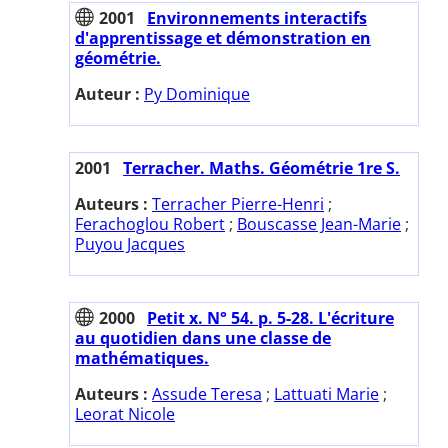
2001
Environnements interactifs
d'apprentissage et démonstration en
géométrie.
Auteur :
Py Dominique
2001
Terracher. Maths. Géométrie 1re S.
Auteurs :
Terracher Pierre-Henri
;
Ferachoglou Robert
;
Bouscasse Jean-Marie
;
Puyou Jacques
2000
Petit x. N° 54. p. 5-28. L'écriture
au quotidien dans une classe de
mathématiques.
Auteurs :
Assude Teresa
;
Lattuati Marie
;
Leorat Nicole