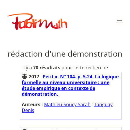
Aller
au
Publimath
contenu
rédaction d'une démonstration
Il y a
70 résultats
pour cette recherche
2017
Petit x. N° 104. p. 5-24. La logique
formelle au niveau universitaire : une
étude empirique en contexte de
démonstration.
Auteurs :
Mathieu-Soucy Sarah
;
Tanguay
Denis