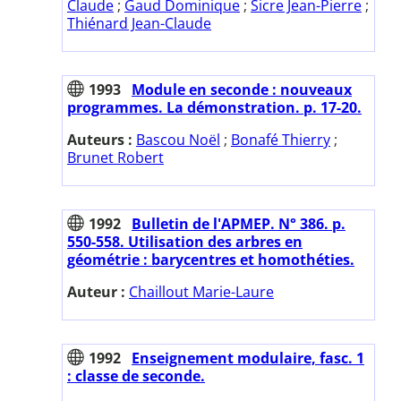
Claude
;
Gaud Dominique
;
Sicre Jean-Pierre
;
Thiénard Jean-Claude
1993
Module en seconde : nouveaux
programmes. La démonstration. p. 17-20.
Auteurs :
Bascou Noël
;
Bonafé Thierry
;
Brunet Robert
1992
Bulletin de l'APMEP. N° 386. p.
550-558. Utilisation des arbres en
géométrie : barycentres et homothéties.
Auteur :
Chaillout Marie-Laure
1992
Enseignement modulaire, fasc. 1
: classe de seconde.