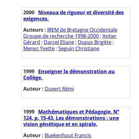
2000
Niveaux de rigueur et diversité des
exigences.
Auteurs :
IREM de Bretagne Occidentale
Groupe de recherche 1998-2000
;
Antier
Gérard
;
Darcel Eliane
;
Dupas Brigitte
;
Menez Yvette
;
Seguin Christiane
1999
Enseigner la démonstration au
Collège.
Auteur :
Duvert Rémi
1999
Mathématiques et Pédagogie. N°
124. p. 15-43. Les démonstrations : une
vision génétique et en spirale.
Auteur :
Buekenhout Francis