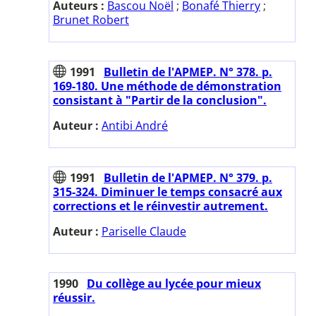
Auteurs :
Bascou Noël
;
Bonafé Thierry
;
Brunet Robert
1991
Bulletin de l'APMEP. N° 378. p.
169-180. Une méthode de démonstration
consistant à "Partir de la conclusion".
Auteur :
Antibi André
1991
Bulletin de l'APMEP. N° 379. p.
315-324. Diminuer le temps consacré aux
corrections et le réinvestir autrement.
Auteur :
Pariselle Claude
1990
Du collège au lycée pour mieux
réussir.