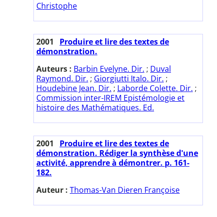
Christophe
2001
Produire et lire des textes de
démonstration.
Auteurs :
Barbin Evelyne. Dir.
;
Duval
Raymond. Dir.
;
Giorgiutti Italo. Dir.
;
Houdebine Jean. Dir.
;
Laborde Colette. Dir.
;
Commission inter-IREM Epistémologie et
histoire des Mathématiques. Ed.
2001
Produire et lire des textes de
démonstration. Rédiger la synthèse d'une
activité, apprendre à démontrer. p. 161-
182.
Auteur :
Thomas-Van Dieren Françoise