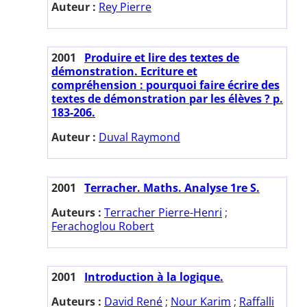
Auteur :
Rey Pierre
2001
Produire et lire des textes de
démonstration. Ecriture et
compréhension : pourquoi faire écrire des
textes de démonstration par les élèves ? p.
183-206.
Auteur :
Duval Raymond
2001
Terracher. Maths. Analyse 1re S.
Auteurs :
Terracher Pierre-Henri
;
Ferachoglou Robert
2001
Introduction à la logique.
Auteurs :
David René
;
Nour Karim
;
Raffalli