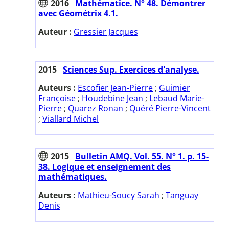
2016
Mathématice. N° 48. Démontrer
avec Géométrix 4.1.
Auteur :
Gressier Jacques
2015
Sciences Sup. Exercices d'analyse.
Auteurs :
Escofier Jean-Pierre
;
Guimier
Françoise
;
Houdebine Jean
;
Lebaud Marie-
Pierre
;
Quarez Ronan
;
Quéré Pierre-Vincent
;
Viallard Michel
2015
Bulletin AMQ. Vol. 55. N° 1. p. 15-
38. Logique et enseignement des
mathématiques.
Auteurs :
Mathieu-Soucy Sarah
;
Tanguay
Denis