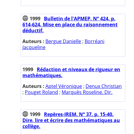
1999
Bulletin de l'APMEP. N° 424. p.
614-624. Mise en place du raisonnement
déductif.
Auteurs :
Bergue Danielle
;
Borréani
Jacqueline
1999
Rédaction et niveaux de rigueur en
mathématiques.
Auteurs :
Aptel Véronique
;
Denux Christian
;
Pouget Roland
;
Marquès Roseline. Dir.
1999
Repères-IREM. N° 37. p. 15-40.
Dire, lire et écrire des mathématiques au
collège.