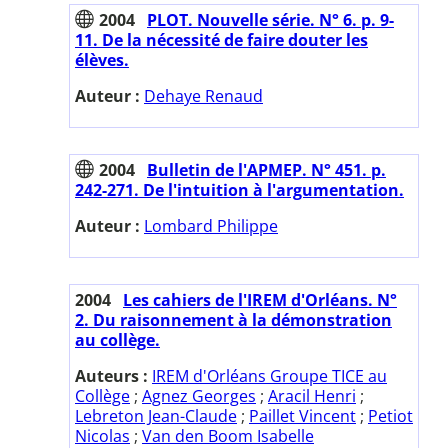
2004
PLOT. Nouvelle série. N° 6. p. 9-
11. De la nécessité de faire douter les
élèves.
Auteur :
Dehaye Renaud
2004
Bulletin de l'APMEP. N° 451. p.
242-271. De l'intuition à l'argumentation.
Auteur :
Lombard Philippe
2004
Les cahiers de l'IREM d'Orléans. N°
2. Du raisonnement à la démonstration
au collège.
Auteurs :
IREM d'Orléans Groupe TICE au
Collège
;
Agnez Georges
;
Aracil Henri
;
Lebreton Jean-Claude
;
Paillet Vincent
;
Petiot
Nicolas
;
Van den Boom Isabelle