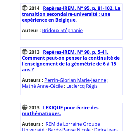
2014
Repères-IREM. N° 95. p. 81-102. La
transition secondaire-université : une
expérience en Belgique.
Auteur :
Bridoux Stéphanie
2013
Repères-IREM. N° 90. p. 5-41.
Comment peut-on penser la continuité de
l'enseignement de la géométrie de 6 à 15
ans ?
Auteurs :
Perrin-Glorian Marie-Jeanne
;
Mathé Anne-Cécile
;
Leclercq Régis
2013
LEXIQUE pour écrire des
mathématiques.
Auteurs :
IREM de Lorraine Groupe
Université
;
Bardy-Panse Nicole
;
Didry Jean-