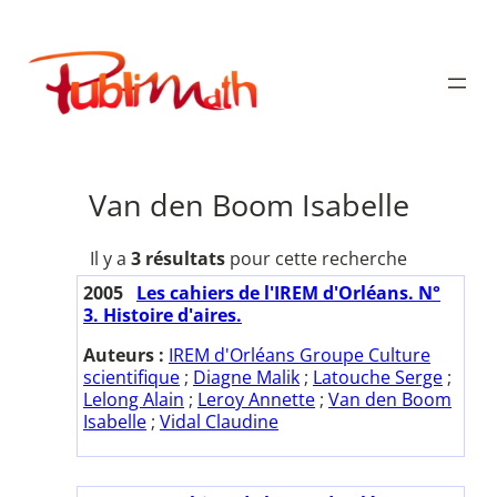
Aller
au
Publimath
contenu
Van den Boom Isabelle
Il y a
3 résultats
pour cette recherche
2005
Les cahiers de l'IREM d'Orléans. N°
3. Histoire d'aires.
Auteurs :
IREM d'Orléans Groupe Culture
scientifique
;
Diagne Malik
;
Latouche Serge
;
Lelong Alain
;
Leroy Annette
;
Van den Boom
Isabelle
;
Vidal Claudine