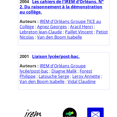
2004
Les cahiers de l'IREM d'Orléans. N°
2. Du raisonnement à la démonstration
au collège.
Auteurs :
IREM d'Orléans Groupe TICE au
Collège
;
Agnez Georges
;
Aracil Henri
;
Lebreton Jean-Claude
;
Paillet Vincent
;
Petiot
Nicolas
;
Van den Boom Isabelle
2001
Liaison lycée/post-bac.
Auteurs :
IREM d'Orléans Groupe
lycée/post-bac
;
Diagne Malik
;
Forest
Philippe
;
Latouche Serge
;
Leroy Annette
;
Van den Boom Isabelle
;
Vidal Claudine