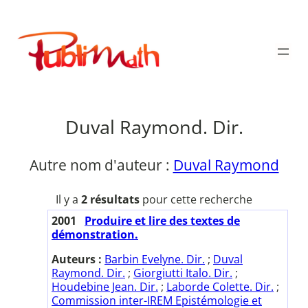
Aller
au
Publimath
contenu
Duval Raymond. Dir.
Autre nom d'auteur :
Duval Raymond
Il y a
2 résultats
pour cette recherche
2001
Produire et lire des textes de
démonstration.
Auteurs :
Barbin Evelyne. Dir.
;
Duval
Raymond. Dir.
;
Giorgiutti Italo. Dir.
;
Houdebine Jean. Dir.
;
Laborde Colette. Dir.
;
Commission inter-IREM Epistémologie et