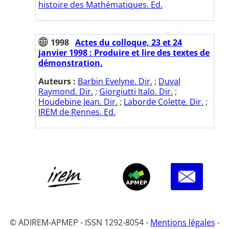
histoire des Mathématiques. Ed.
1998
Actes du colloque, 23 et 24
janvier 1998 : Produire et lire des textes de
démonstration.
Auteurs :
Barbin Evelyne. Dir.
;
Duval
Raymond. Dir.
;
Giorgiutti Italo. Dir.
;
Houdebine Jean. Dir.
;
Laborde Colette. Dir.
;
IREM de Rennes. Ed.
© ADIREM-APMEP - ISSN 1292-8054 -
Mentions légales
-