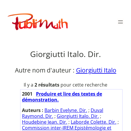
Aller
au
Publimath
contenu
Giorgiutti Italo. Dir.
Autre nom d'auteur :
Giorgiutti Italo
Il y a
2 résultats
pour cette recherche
2001
Produire et lire des textes de
démonstration.
Auteurs :
Barbin Evelyne. Dir.
;
Duval
Raymond. Dir.
;
Giorgiutti Italo. Dir.
;
Houdebine Jean. Dir.
;
Laborde Colette. Dir.
;
Commission inter-IREM Epistémologie et