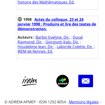
histoire des Mathématiques. Ed.
1998
Actes du colloque, 23 et 24
janvier 1998 : Produire et lire des textes de
démonstration.
Auteurs :
Barbin Evelyne. Dir.
;
Duval
Raymond. Dir.
;
Giorgiutti Italo. Dir.
;
Houdebine Jean. Dir.
;
Laborde Colette. Dir.
;
IREM de Rennes. Ed.
© ADIREM-APMEP - ISSN 1292-8054 -
Mentions légales
-