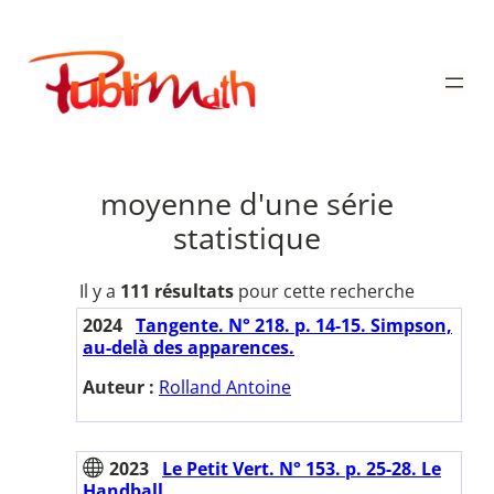
Aller
au
Publimath
contenu
moyenne d'une série
statistique
Il y a
111 résultats
pour cette recherche
2024
Tangente. N° 218. p. 14-15. Simpson,
au-delà des apparences.
Auteur :
Rolland Antoine
2023
Le Petit Vert. N° 153. p. 25-28. Le
Handball.