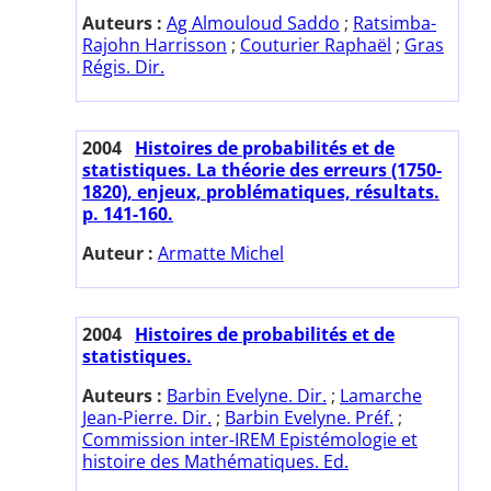
Auteurs :
Ag Almouloud Saddo
;
Ratsimba-
Rajohn Harrisson
;
Couturier Raphaël
;
Gras
Régis. Dir.
2004
Histoires de probabilités et de
statistiques. La théorie des erreurs (1750-
1820), enjeux, problématiques, résultats.
p. 141-160.
Auteur :
Armatte Michel
2004
Histoires de probabilités et de
statistiques.
Auteurs :
Barbin Evelyne. Dir.
;
Lamarche
Jean-Pierre. Dir.
;
Barbin Evelyne. Préf.
;
Commission inter-IREM Epistémologie et
histoire des Mathématiques. Ed.