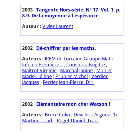
2003
Tangente Hors-série. N° 17. Vol. 1. p.
8-9. De la moyenne à l'espérance.
Auteur :
Vivier Laurent
2002
Dé-chiffrer par les maths.
Auteurs :
IREM de Lorraine Groupe Math-
Info en Première L
;
Cousinou Brigitte
;
Maitrot Virginie
;
Marchal Janine
;
Munier
Marie-Hélène
;
Prunier Michel
;
Verdier
Jacques
;
Ferrier Jean-Pierre. Dir.
2002
Elémentaire mon cher Watson !
Auteurs :
Bruce Colin
;
Devillers-Argouac'h
Martine. Trad.
;
Paget Daniel. Trad.