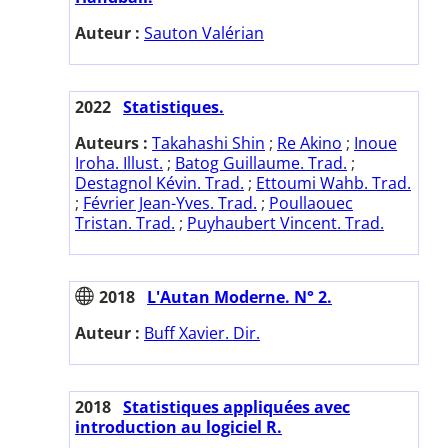
Auteur :
Sauton Valérian
2022
Statistiques.
Auteurs :
Takahashi Shin
;
Re Akino
;
Inoue
Iroha. Illust.
;
Batog Guillaume. Trad.
;
Destagnol Kévin. Trad.
;
Ettoumi Wahb. Trad.
;
Février Jean-Yves. Trad.
;
Poullaouec
Tristan. Trad.
;
Puyhaubert Vincent. Trad.
2018
L'Autan Moderne. N° 2.
Auteur :
Buff Xavier. Dir.
2018
Statistiques appliquées avec
introduction au logiciel R.