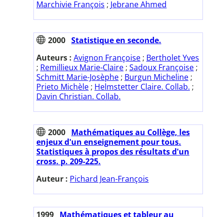
Marchivie François
;
Jebrane Ahmed
2000
Statistique en seconde.
Auteurs :
Avignon Françoise
;
Bertholet Yves
;
Remillieux Marie-Claire
;
Sadoux Françoise
;
Schmitt Marie-Josèphe
;
Burgun Micheline
;
Prieto Michèle
;
Helmstetter Claire. Collab.
;
Davin Christian. Collab.
2000
Mathématiques au Collège, les
enjeux d'un enseignement pour tous.
Statistiques à propos des résultats d'un
cross. p. 209-225.
Auteur :
Pichard Jean-François
1999
Mathématiques et tableur au