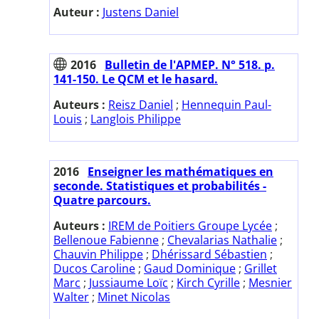
Auteur :
Justens Daniel
2016
Bulletin de l'APMEP. N° 518. p.
141-150. Le QCM et le hasard.
Auteurs :
Reisz Daniel
;
Hennequin Paul-
Louis
;
Langlois Philippe
2016
Enseigner les mathématiques en
seconde. Statistiques et probabilités -
Quatre parcours.
Auteurs :
IREM de Poitiers Groupe Lycée
;
Bellenoue Fabienne
;
Chevalarias Nathalie
;
Chauvin Philippe
;
Dhérissard Sébastien
;
Ducos Caroline
;
Gaud Dominique
;
Grillet
Marc
;
Jussiaume Loïc
;
Kirch Cyrille
;
Mesnier
Walter
;
Minet Nicolas