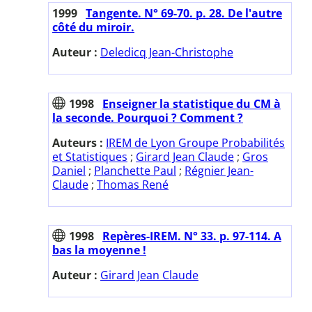
1999
Tangente. N° 69-70. p. 28. De l'autre
côté du miroir.
Auteur :
Deledicq Jean-Christophe
1998
Enseigner la statistique du CM à
la seconde. Pourquoi ? Comment ?
Auteurs :
IREM de Lyon Groupe Probabilités
et Statistiques
;
Girard Jean Claude
;
Gros
Daniel
;
Planchette Paul
;
Régnier Jean-
Claude
;
Thomas René
1998
Repères-IREM. N° 33. p. 97-114. A
bas la moyenne !
Auteur :
Girard Jean Claude