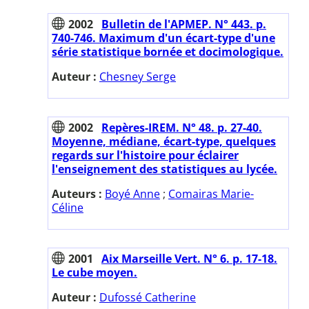
2002
Bulletin de l'APMEP. N° 443. p.
740-746. Maximum d'un écart-type d'une
série statistique bornée et docimologique.
Auteur :
Chesney Serge
2002
Repères-IREM. N° 48. p. 27-40.
Moyenne, médiane, écart-type, quelques
regards sur l'histoire pour éclairer
l'enseignement des statistiques au lycée.
Auteurs :
Boyé Anne
;
Comairas Marie-
Céline
2001
Aix Marseille Vert. N° 6. p. 17-18.
Le cube moyen.
Auteur :
Dufossé Catherine