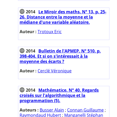
2014
Le Miroir des maths. N° 13. p. 25-
26. Distance entre la moyenne et la
médiane d'une variable aléatoire.
Auteur :
Trotoux Eric
2014
Bulletin de l'APMEP. N° 510. p.
398-404. Et si on s'intéressait à la
moyenne des écarts ?
Auteur :
Cerclé Véronique
2014
Mathématice. N° 40. Regards
croisés sur l'algorithmique et la
programmation (5).
Auteurs :
Busser Alain
;
Connan Guillaume
;
Raymondaud Hubert
;
Manganelli Stéphan