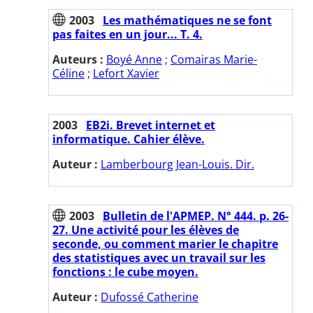
2003
Les mathématiques ne se font
pas faites en un jour... T. 4.
Auteurs :
Boyé Anne
;
Comairas Marie-
Céline
;
Lefort Xavier
2003
EB2i. Brevet internet et
informatique. Cahier élève.
Auteur :
Lamberbourg Jean-Louis. Dir.
2003
Bulletin de l'APMEP. N° 444. p. 26-
27. Une activité pour les élèves de
seconde, ou comment marier le chapitre
des statistiques avec un travail sur les
fonctions : le cube moyen.
Auteur :
Dufossé Catherine