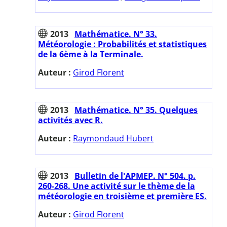
2013
Mathématice. N° 33.
Météorologie : Probabilités et statistiques
de la 6ème à la Terminale.
Auteur :
Girod Florent
2013
Mathématice. N° 35. Quelques
activités avec R.
Auteur :
Raymondaud Hubert
2013
Bulletin de l'APMEP. N° 504. p.
260-268. Une activité sur le thème de la
météorologie en troisième et première ES.
Auteur :
Girod Florent