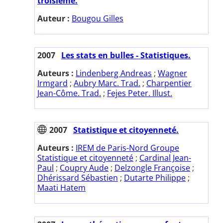
troisième.
Auteur :
Bougou Gilles
2007
Les stats en bulles - Statistiques.
Auteurs :
Lindenberg Andreas
;
Wagner
Irmgard
;
Aubry Marc. Trad.
;
Charpentier
Jean-Côme. Trad.
;
Fejes Peter. Illust.
2007
Statistique et citoyenneté.
Auteurs :
IREM de Paris-Nord Groupe
Statistique et citoyenneté
;
Cardinal Jean-
Paul
;
Coupry Aude
;
Delzongle Françoise
;
Dhérissard Sébastien
;
Dutarte Philippe
;
Maati Hatem