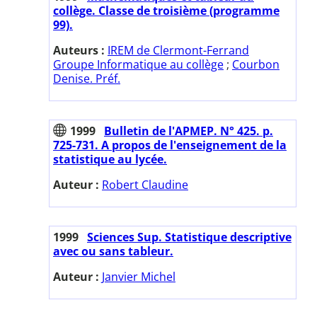
collège. Classe de troisième (programme
99).
Auteurs :
IREM de Clermont-Ferrand
Groupe Informatique au collège
;
Courbon
Denise. Préf.
1999
Bulletin de l'APMEP. N° 425. p.
725-731. A propos de l'enseignement de la
statistique au lycée.
Auteur :
Robert Claudine
1999
Sciences Sup. Statistique descriptive
avec ou sans tableur.
Auteur :
Janvier Michel