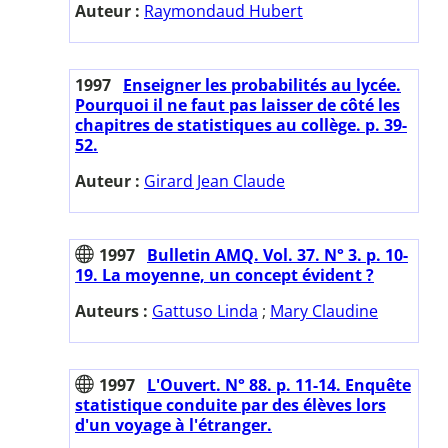
Auteur :
Raymondaud Hubert
1997
Enseigner les probabilités au lycée.
Pourquoi il ne faut pas laisser de côté les
chapitres de statistiques au collège. p. 39-
52.
Auteur :
Girard Jean Claude
1997
Bulletin AMQ. Vol. 37. N° 3. p. 10-
19. La moyenne, un concept évident ?
Auteurs :
Gattuso Linda
;
Mary Claudine
1997
L'Ouvert. N° 88. p. 11-14. Enquête
statistique conduite par des élèves lors
d'un voyage à l'étranger.