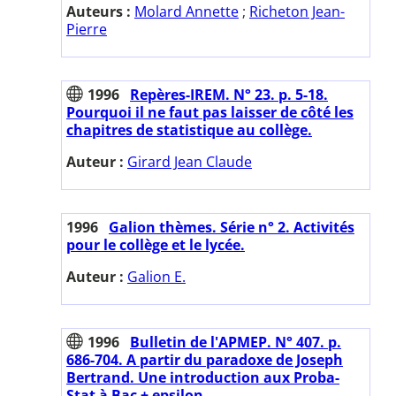
Auteurs :
Molard Annette
;
Richeton Jean-
Pierre
1996
Repères-IREM. N° 23. p. 5-18.
Pourquoi il ne faut pas laisser de côté les
chapitres de statistique au collège.
Auteur :
Girard Jean Claude
1996
Galion thèmes. Série n° 2. Activités
pour le collège et le lycée.
Auteur :
Galion E.
1996
Bulletin de l'APMEP. N° 407. p.
686-704. A partir du paradoxe de Joseph
Bertrand. Une introduction aux Proba-
Stat à Bac + epsilon.