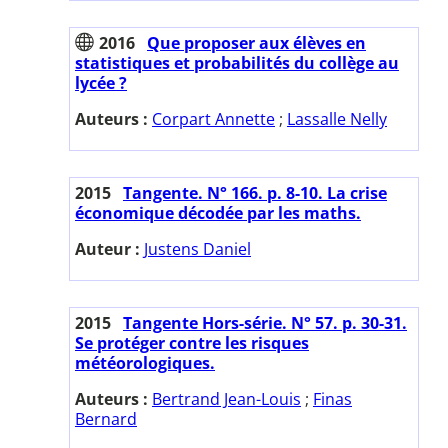
2016
Que proposer aux élèves en
statistiques et probabilités du collège au
lycée ?
Auteurs :
Corpart Annette
;
Lassalle Nelly
2015
Tangente. N° 166. p. 8-10. La crise
économique décodée par les maths.
Auteur :
Justens Daniel
2015
Tangente Hors-série. N° 57. p. 30-31.
Se protéger contre les risques
météorologiques.
Auteurs :
Bertrand Jean-Louis
;
Finas
Bernard