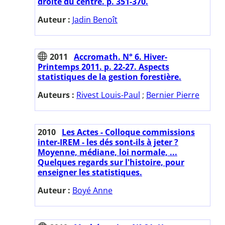
droite du centre. p. 351-370.
Auteur :
Jadin Benoît
2011
Accromath. N° 6. Hiver-
Printemps 2011. p. 22-27. Aspects
statistiques de la gestion forestière.
Auteurs :
Rivest Louis-Paul
;
Bernier Pierre
2010
Les Actes - Colloque commissions
inter-IREM - les dés sont-ils à jeter ?
Moyenne, médiane, loi normale, ...
Quelques regards sur l'histoire, pour
enseigner les statistiques.
Auteur :
Boyé Anne