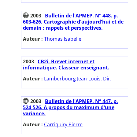
2003
Bulletin de l'APMEP. N° 448. p.
603-626. Cartographie d'aujourd'hui et de
demain : rappels et perspectives.
Auteur :
Thomas Isabelle
2003
CB2i. Brevet internet et
informatique. Classeur enseignant.
Auteur :
Lamberbourg Jean-Louis. Dir.
2003
Bulletin de l'APMEP. N° 447. p.
524-526. A propos du maximum d'une
variance.
Auteur :
Carriquiry Pierre