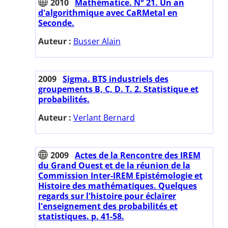
2010
Mathématice. N° 21. Un an
d'algorithmique avec CaRMetal en
Seconde.
Auteur :
Busser Alain
2009
Sigma. BTS industriels des
groupements B, C, D. T. 2. Statistique et
probabilités.
Auteur :
Verlant Bernard
2009
Actes de la Rencontre des IREM
du Grand Ouest et de la réunion de la
Commission Inter-IREM Epistémologie et
Histoire des mathématiques. Quelques
regards sur l'histoire pour éclairer
l'enseignement des probabilités et
statistiques. p. 41-58.