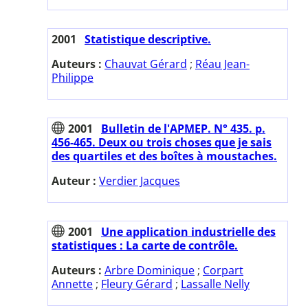
2001
Statistique descriptive.
Auteurs :
Chauvat Gérard
;
Réau Jean-
Philippe
2001
Bulletin de l'APMEP. N° 435. p.
456-465. Deux ou trois choses que je sais
des quartiles et des boîtes à moustaches.
Auteur :
Verdier Jacques
2001
Une application industrielle des
statistiques : La carte de contrôle.
Auteurs :
Arbre Dominique
;
Corpart
Annette
;
Fleury Gérard
;
Lassalle Nelly