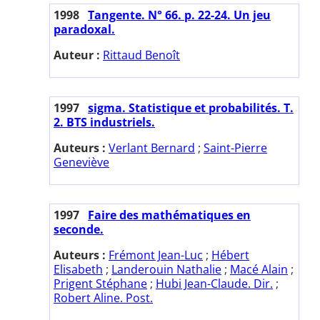
1998
Tangente. N° 66. p. 22-24. Un jeu
paradoxal.
Auteur :
Rittaud Benoît
1997
sigma. Statistique et probabilités. T.
2. BTS industriels.
Auteurs :
Verlant Bernard
;
Saint-Pierre
Geneviève
1997
Faire des mathématiques en
seconde.
Auteurs :
Frémont Jean-Luc
;
Hébert
Elisabeth
;
Landerouin Nathalie
;
Macé Alain
;
Prigent Stéphane
;
Hubi Jean-Claude. Dir.
;
Robert Aline. Post.