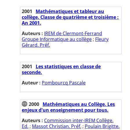
2001
Mathématiques et tableur au
collège. Classe de quatrième et troisième :
An 2001.
Auteurs :
IREM de Clermont-Ferrand
Groupe Informatique au collège
;
Fleury
Gérard. Préf.
2001
Les statistiques en classe de
seconde.
Auteur :
Pombourcq Pascale
2000
Mathématiques au Collège. Les
enjeux d'un enseignement pour tous.
Auteurs :
Commission inter-IREM Collège.
Ed.
;
Massot Christian. Préf.
;
Poulain Brigitte.