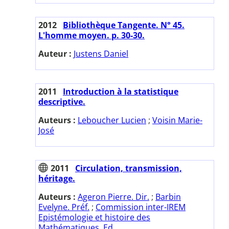
2012
Bibliothèque Tangente. N° 45.
L'homme moyen. p. 30-30.
Auteur :
Justens Daniel
2011
Introduction à la statistique
descriptive.
Auteurs :
Leboucher Lucien
;
Voisin Marie-
José
2011
Circulation, transmission,
héritage.
Auteurs :
Ageron Pierre. Dir.
;
Barbin
Evelyne. Préf.
;
Commission inter-IREM
Epistémologie et histoire des
Mathématiques. Ed.