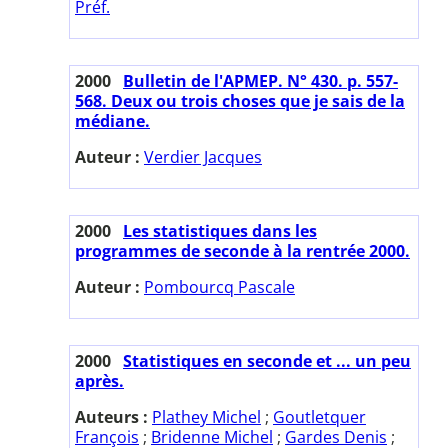
Préf.
2000
Bulletin de l'APMEP. N° 430. p. 557-
568. Deux ou trois choses que je sais de la
médiane.
Auteur :
Verdier Jacques
2000
Les statistiques dans les
programmes de seconde à la rentrée 2000.
Auteur :
Pombourcq Pascale
2000
Statistiques en seconde et ... un peu
après.
Auteurs :
Plathey Michel
;
Goutletquer
François
;
Bridenne Michel
;
Gardes Denis
;