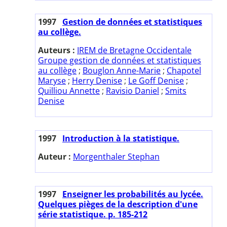
1997
Gestion de données et statistiques
au collège.
Auteurs :
IREM de Bretagne Occidentale
Groupe gestion de données et statistiques
au collège
;
Bouglon Anne-Marie
;
Chapotel
Maryse
;
Herry Denise
;
Le Goff Denise
;
Quilliou Annette
;
Ravisio Daniel
;
Smits
Denise
1997
Introduction à la statistique.
Auteur :
Morgenthaler Stephan
1997
Enseigner les probabilités au lycée.
Quelques pièges de la description d'une
série statistique. p. 185-212