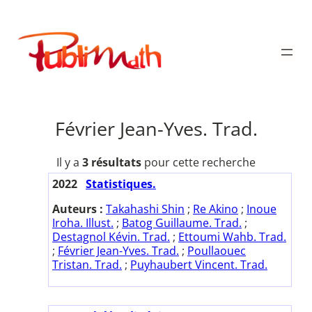
Aller
au
Publimath
contenu
Février Jean-Yves. Trad.
Il y a
3 résultats
pour cette recherche
2022
Statistiques.
Auteurs :
Takahashi Shin
;
Re Akino
;
Inoue
Iroha. Illust.
;
Batog Guillaume. Trad.
;
Destagnol Kévin. Trad.
;
Ettoumi Wahb. Trad.
;
Février Jean-Yves. Trad.
;
Poullaouec
Tristan. Trad.
;
Puyhaubert Vincent. Trad.