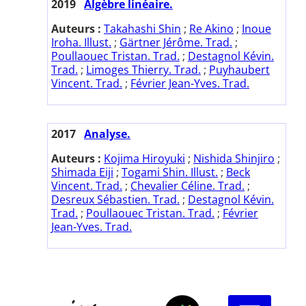
2019
Algèbre linéaire.
Auteurs :
Takahashi Shin
;
Re Akino
;
Inoue
Iroha. Illust.
;
Gärtner Jérôme. Trad.
;
Poullaouec Tristan. Trad.
;
Destagnol Kévin.
Trad.
;
Limoges Thierry. Trad.
;
Puyhaubert
Vincent. Trad.
;
Février Jean-Yves. Trad.
2017
Analyse.
Auteurs :
Kojima Hiroyuki
;
Nishida Shinjiro
;
Shimada Eiji
;
Togami Shin. Illust.
;
Beck
Vincent. Trad.
;
Chevalier Céline. Trad.
;
Desreux Sébastien. Trad.
;
Destagnol Kévin.
Trad.
;
Poullaouec Tristan. Trad.
;
Février
Jean-Yves. Trad.