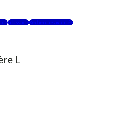
urs
Glossaire
Recherche avancée
ère L