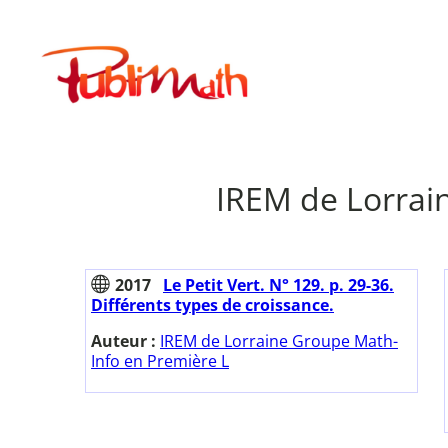
Aller
au
Publimath
contenu
IREM de Lorrai
2017
Le Petit Vert. N° 129. p. 29-36.
Différents types de croissance.
Auteur :
IREM de Lorraine Groupe Math-
Info en Première L