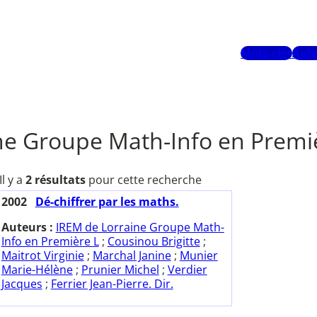
Mots-clés
Aute
ne Groupe Math-Info en Premi
Il y a
2 résultats
pour cette recherche
2002
Dé-chiffrer par les maths.
Auteurs :
IREM de Lorraine Groupe Math-
Info en Première L
;
Cousinou Brigitte
;
Maitrot Virginie
;
Marchal Janine
;
Munier
Marie-Hélène
;
Prunier Michel
;
Verdier
Jacques
;
Ferrier Jean-Pierre. Dir.