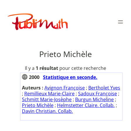
Aller
au
Publimath
contenu
Prieto Michèle
Il y a
1 résultat
pour cette recherche
2000
Statistique en seconde.
Auteurs :
Avignon Françoise
;
Bertholet Yves
;
Remillieux Marie-Claire
;
Sadoux Françoise
;
Schmitt Marie-Josèphe
;
Burgun Micheline
;
Prieto Michèle
;
Helmstetter Claire. Collab.
;
Davin Christian. Collab.