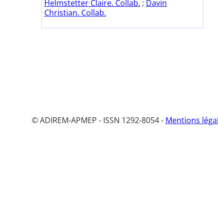
Helmstetter Claire. Collab.
;
Davin
Christian. Collab.
© ADIREM-APMEP - ISSN 1292-8054 -
Mentions léga