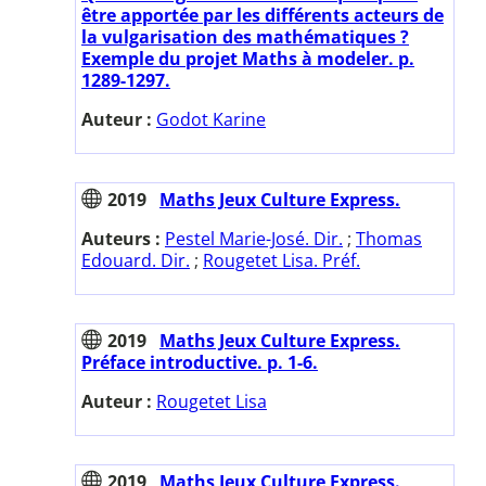
être apportée par les différents acteurs de
la vulgarisation des mathématiques ?
Exemple du projet Maths à modeler. p.
1289-1297.
Auteur :
Godot Karine
2019
Maths Jeux Culture Express.
Auteurs :
Pestel Marie-José. Dir.
;
Thomas
Edouard. Dir.
;
Rougetet Lisa. Préf.
2019
Maths Jeux Culture Express.
Préface introductive. p. 1-6.
Auteur :
Rougetet Lisa
2019
Maths Jeux Culture Express.