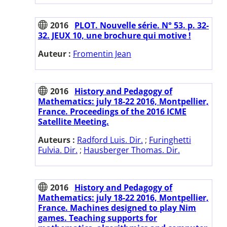
2016
PLOT. Nouvelle série. N° 53. p. 32-
32. JEUX 10, une brochure qui motive !
Auteur :
Fromentin Jean
2016
History and Pedagogy of
Mathematics: july 18-22 2016, Montpellier,
France. Proceedings of the 2016 ICME
Satellite Meeting.
Auteurs :
Radford Luis. Dir.
;
Furinghetti
Fulvia. Dir.
;
Hausberger Thomas. Dir.
2016
History and Pedagogy of
Mathematics: july 18-22 2016, Montpellier,
France. Machines designed to play Nim
games. Teaching supports for