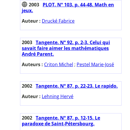
2003
PLOT. N° 103. p. 44-48. Math en
jeux.
Auteur :
Drucké Fabrice
2003
Tangente. N° 92. p. 2-3. Celui qui
savait faire aimer les mathématiques
André Parent.
Auteurs :
Criton Michel
;
Pestel Marie-José
2002
Tangente. N° 87. p. 22-23. Le rapido.
Auteur :
Lehning Hervé
2002
Tangente. N° 87. p. 12-15. Le
paradoxe de Saint-Pétersbourg.