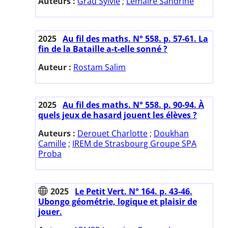
Auteurs :
Grau Sylvie
;
Lemaire Sandrine
2025
Au fil des maths. N° 558. p. 57-61. La
fin de la Bataille a-t-elle sonné ?
Auteur :
Rostam Salim
2025
Au fil des maths. N° 558. p. 90-94. À
quels jeux de hasard jouent les élèves ?
Auteurs :
Derouet Charlotte
;
Doukhan
Camille
;
IREM de Strasbourg Groupe SPA
Proba
2025
Le Petit Vert. N° 164. p. 43-46.
Ubongo géométrie, logique et plaisir de
jouer.