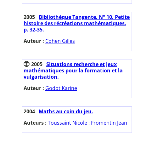
2005
Bibliothèque Tangente. N° 10. Petite
histoire des récréations mathématiques.
p. 32-35.
Auteur :
Cohen Gilles
2005
Situations recherche et jeux
mathématiques pour la formation et la
vulgarisation.
Auteur :
Godot Karine
2004
Maths au coin du jeu.
Auteurs :
Toussaint Nicole
;
Fromentin Jean