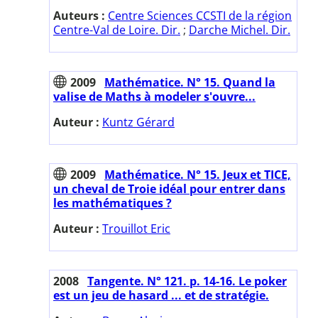
Auteurs :
Centre Sciences CCSTI de la région
Centre-Val de Loire. Dir.
;
Darche Michel. Dir.
2009
Mathématice. N° 15. Quand la
valise de Maths à modeler s'ouvre...
Auteur :
Kuntz Gérard
2009
Mathématice. N° 15. Jeux et TICE,
un cheval de Troie idéal pour entrer dans
les mathématiques ?
Auteur :
Trouillot Eric
2008
Tangente. N° 121. p. 14-16. Le poker
est un jeu de hasard ... et de stratégie.