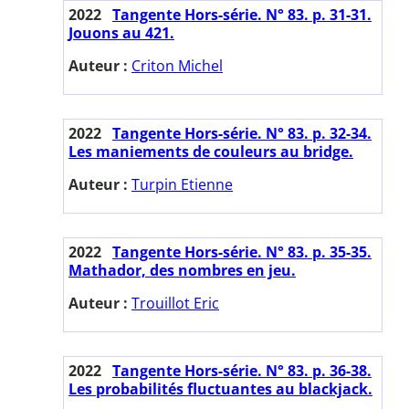
2022
Tangente Hors-série. N° 83. p. 31-31.
Jouons au 421.
Auteur :
Criton Michel
2022
Tangente Hors-série. N° 83. p. 32-34.
Les maniements de couleurs au bridge.
Auteur :
Turpin Etienne
2022
Tangente Hors-série. N° 83. p. 35-35.
Mathador, des nombres en jeu.
Auteur :
Trouillot Eric
2022
Tangente Hors-série. N° 83. p. 36-38.
Les probabilités fluctuantes au blackjack.