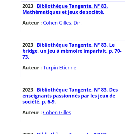
2023
Bibliothèque Tangente. N° 83.
Mathématiques et jeux de société.
Auteur :
Cohen Gilles. Dir.
2023
Bibliothèque Tangente. N° 83. Le
bridge, un jeu à mémoire imparfait. p. 70-
73.
Auteur :
Turpin Etienne
2023
Bibliothèque Tangente. N° 83. Des
enseignants passionnés par les jeux de
société. p. 6-9.
Auteur :
Cohen Gilles