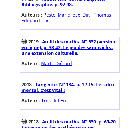
Bibliographie. p. 97-98.
Auteurs :
Pestel Marie-José. Dir.
;
Thomas
Edouard. Dir.
2019
Au fil des maths. N° 532 (version
en ligne). p. 38-42. Le jeu des sandwichs :
une extension culturelle.
Auteur :
Martin Gérard
2018
Tangente. N° 184. p. 12-15. Le calcul
mental, c'est vital !
Auteur :
Trouillot Eric
2018
Au fil des maths. N° 530. p. 69-70.
La semaine des mathématiques.