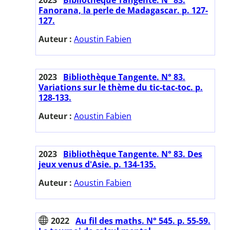
Fanorana, la perle de Madagascar. p. 127-
127.
Auteur :
Aoustin Fabien
2023
Bibliothèque Tangente. N° 83.
Variations sur le thème du tic-tac-toc. p.
128-133.
Auteur :
Aoustin Fabien
2023
Bibliothèque Tangente. N° 83. Des
jeux venus d'Asie. p. 134-135.
Auteur :
Aoustin Fabien
2022
Au fil des maths. N° 545. p. 55-59.