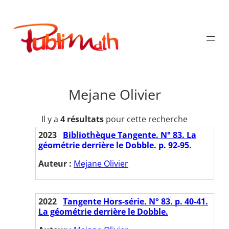
Aller
au
Publimath
contenu
Mejane Olivier
Il y a
4 résultats
pour cette recherche
2023
Bibliothèque Tangente. N° 83. La
géométrie derrière le Dobble. p. 92-95.
Auteur :
Mejane Olivier
2022
Tangente Hors-série. N° 83. p. 40-41.
La géométrie derrière le Dobble.