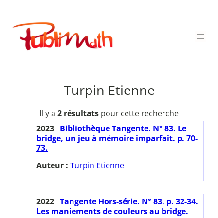
Aller
au
Publimath
contenu
Turpin Etienne
Il y a
2 résultats
pour cette recherche
2023
Bibliothèque Tangente. N° 83. Le
bridge, un jeu à mémoire imparfait. p. 70-
73.
Auteur :
Turpin Etienne
2022
Tangente Hors-série. N° 83. p. 32-34.
Les maniements de couleurs au bridge.